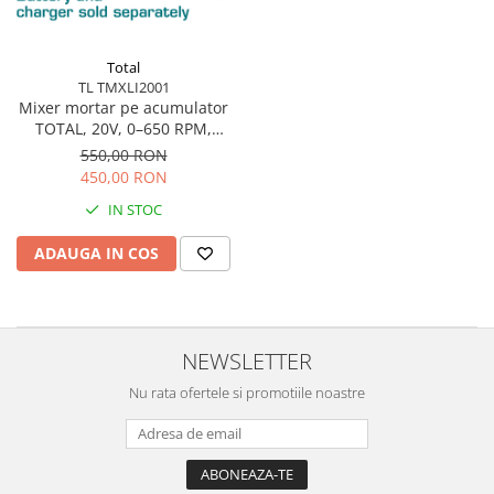
Blendere și mixere
Mașini de șlefuit
Capsatoare
Măști de sudură
Total
Căni
TL TMXLI2001
Nivele cu bulă
Drujbă
Mixer mortar pe acumulator
Nivelă laser
TOTAL, 20V, 0–650 RPM,
Accesorii pentru drujbă
prindere M14, fără baterie
550,00 RON
Picamere
Echipamente de protecție
450,00 RON
Polizoare unghiulare
Foarfece tablă
IN STOC
Foarfeci Grădină
ADAUGA IN COS
Grătare Electrice
Grătare și accesorii
Instalații sanitare
NEWSLETTER
Lampi
Nu rata ofertele si promotiile noastre
Mașină de tocat carne
Mori electrice
Oale și vase de gătit