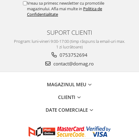
Vreau sa primesc newsletter cu promotiile
Perne
magazinului. Afla mai multe in
Politica de
Pistol pentru vopsit
Confidentialitate
Pompă, hidrofor
SUPORT CLIENTI
Hidrofoare
Presostate/Regulatoare de
Program: luni-vineri 9:00-17:00 (timp răspuns la email-uri max.
presiune
1 zi lucrătoare)
0753752694
Prelungitoare
contact@domag.ro
Rindele electrice
Accesorii rindele
Scule electrice
MAGAZINUL MEU
Accesorii pentru polizor
CLIENTI
Accesorii scule electrice
Compresoare aer
DATE COMERCIALE
Fierastrau sabie
Fierăstrău circular
Flexuri