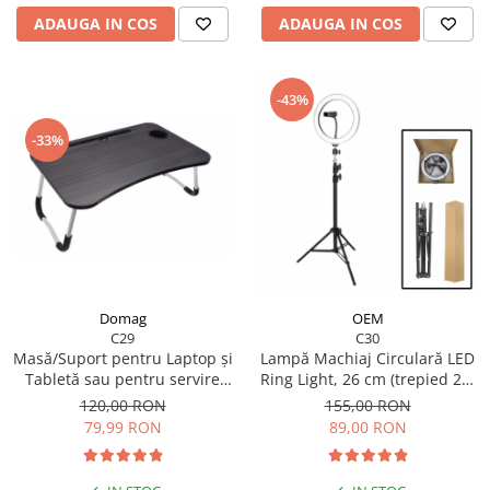
ADAUGA IN COS
ADAUGA IN COS
-43%
-33%
Domag
OEM
C29
C30
Masă/Suport pentru Laptop și
Lampă Machiaj Circulară LED
Tabletă sau pentru servire
Ring Light, 26 cm (trepied 2m
mic dejun, cu Blat MDF,
inclus)
120,00 RON
155,00 RON
picioare din metal 60x40x26
79,99 RON
89,00 RON
cm, neagră