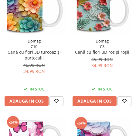
Domag
Domag
C10
C3
Cană cu flori 3D turcoaz și
Cană cu flori 3D roz și roșii
portocalii
45,99 RON
45,99 RON
34,99 RON
34,99 RON
IN STOC
IN STOC
ADAUGA IN COS
ADAUGA IN COS
-24%
-24%