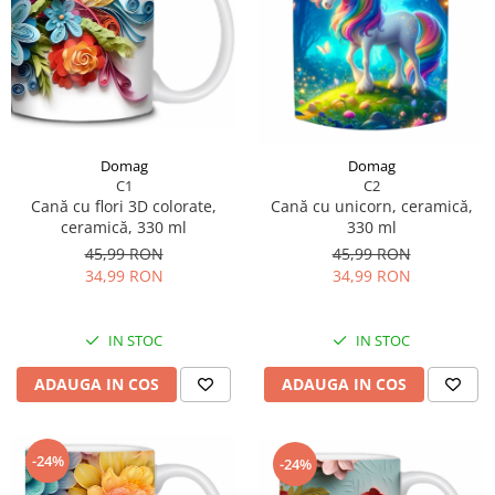
Domag
Domag
C1
C2
Cană cu flori 3D colorate,
Cană cu unicorn, ceramică,
ceramică, 330 ml
330 ml
45,99 RON
45,99 RON
34,99 RON
34,99 RON
IN STOC
IN STOC
ADAUGA IN COS
ADAUGA IN COS
-24%
-24%