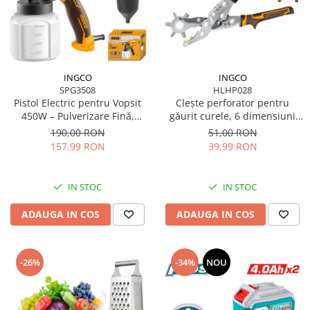
Scule pentru grădină
Suflantă frunze
Suporturi laptop
Tirbușoane și deschizătoare de
INGCO
INGCO
sticle
SPG3508
HLHP028
Trafalet
Pistol Electric pentru Vopsit
Clește perforator pentru
450W – Pulverizare Fină,
găurit curele, 6 dimensiuni
Trimmere
Flacon 800ml
(2.5–5mm)
190,00 RON
51,00 RON
Trusă tubulare
157,99 RON
39,99 RON
Unelte pentru altoit
IN STOC
IN STOC
Unelte pentru grădină
Greble
ADAUGA IN COS
ADAUGA IN COS
Motoforeze și Burghie de Pământ
Ventilatoare
-26%
-34%
NOU