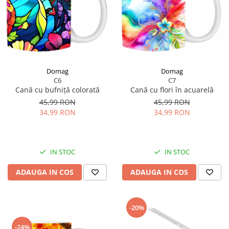
Domag
Domag
C7
C6
Cană cu flori în acuarelă
Cană cu bufniță colorată
45,99 RON
45,99 RON
34,99 RON
34,99 RON
IN STOC
IN STOC
ADAUGA IN COS
ADAUGA IN COS
-20%
-24%