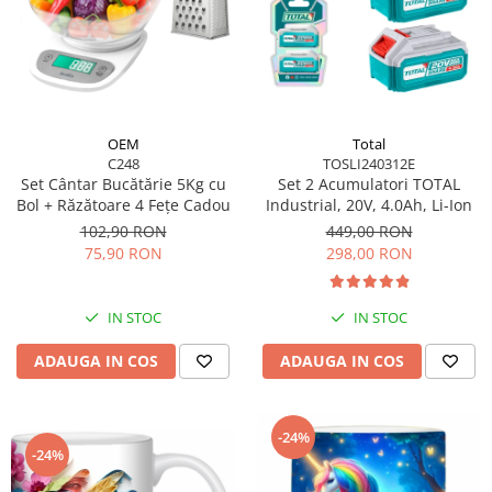
OEM
Total
C248
TOSLI240312E
Set Cântar Bucătărie 5Kg cu
Set 2 Acumulatori TOTAL
Bol + Răzătoare 4 Fețe Cadou
Industrial, 20V, 4.0Ah, Li-Ion
102,90 RON
449,00 RON
75,90 RON
298,00 RON
IN STOC
IN STOC
ADAUGA IN COS
ADAUGA IN COS
-24%
-24%