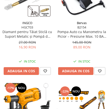
Flexuri
Mixere mortar
Motoare electrice
Pistoale de bătut cuie
INGCO
Bervas
HGCT03
B2154
Polizoare
Diamant pentru Tăiat Sticlă cu
Pompa Auto cu Manometru la
Seturi aparate electrice
Suport Metalic și Pompă de
Picior – Presiune Max. 10 BAR
Testere electrice
Ulei, 178 mm
/ 160 PSI
27,00 RON
145,00 RON
Unelte multifuncționale
16,90 RON
89,00 RON
Vibratoare pentru beton
Scule manuale
IN STOC
IN STOC
Aparate de Tăiat Gresie
ADAUGA IN COS
ADAUGA IN COS
Briceag multifuncțional
Ciocan
Clești
-17%
NOU
-22%
NOU
Dălți pentru Lemn
Menghine
Scule pentru Gresie și Sticlă