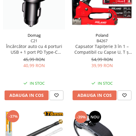
Perne
Pistol pentru vopsit
Pompă, hidrofor
Hidrofoare
Poland
Domag
Presostate/Regulatoare de
B4267
C21
presiune
Capsator Tapițerie 3 în 1 –
Încărcător auto cu 4 porturi
Compatibil cu Capse U, T și
USB + 1 port PD Type-C
Prelate și Folii de Protecție
Standard, Reglaj Forță, 600
(QC3.0) cu afișaj digital LED și
54,99 RON
45,99 RON
Prelungitoare
Capse Incluse
Încărcare rapidă pentru orice
39,99 RON
40,99 RON
telefon mobil
Rindele electrice
Accesorii rindele
IN STOC
IN STOC
Scule electrice
ADAUGA IN COS
ADAUGA IN COS
Accesorii pentru polizor
Accesorii scule electrice
Compresoare aer
-37%
-39%
NOU
Fierastrau sabie
Fierăstrău circular