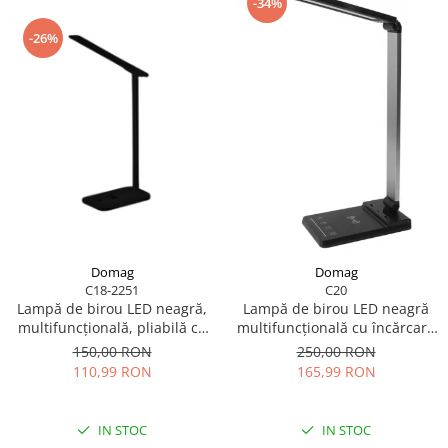
-34%
-26%
Domag
Domag
C18-2251
C20
Lampă de birou LED neagră,
Lampă de birou LED neagră
multifuncțională, pliabilă cu
multifuncțională cu încărcare
încărcător wireless, modernă,
USB și încărcător wireless
150,00 RON
250,00 RON
pentru dormitor, birou și
rapid de 15W, control tactil,
110,99 RON
165,99 RON
living
ideală pentru birou și acasă.
IN STOC
IN STOC