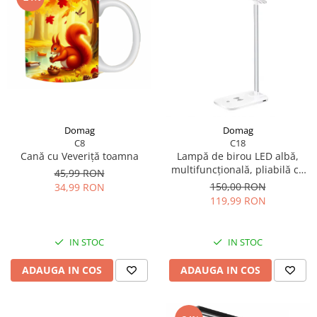
Domag
Domag
C8
C18
Cană cu Veveriță toamna
Lampă de birou LED albă,
multifuncțională, pliabilă cu
45,99 RON
încărcător wireless, modernă,
150,00 RON
34,99 RON
pentru dormitor, birou și
119,99 RON
living.
IN STOC
IN STOC
ADAUGA IN COS
ADAUGA IN COS