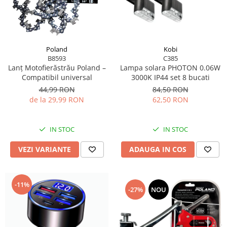
Blendere și mixere
Mașini de șlefuit
Capsatoare
Măști de sudură
Căni
Nivele cu bulă
Drujbă
Kobi
Poland
Nivelă laser
C385
B8593
Accesorii pentru drujbă
Lampa solara PHOTON 0.06W
Lanț Motofierăstrău Poland –
Picamere
Echipamente de protecție
3000K IP44 set 8 bucati
Compatibil universal
84,50 RON
44,99 RON
Polizoare unghiulare
Foarfece tablă
62,50 RON
de la 29,99 RON
Foarfeci Grădină
Grătare Electrice
IN STOC
IN STOC
Grătare și accesorii
ADAUGA IN COS
VEZI VARIANTE
Instalații sanitare
Lampi
-11%
Mașină de tocat carne
-27%
NOU
Mori electrice
Oale și vase de gătit