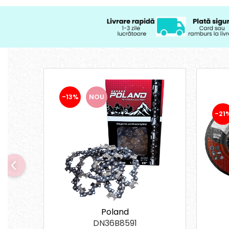
-13%
NOU
-21
Poland
DN36B8591