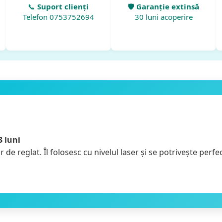
📞
Suport clienți
🛡️
Garanție extinsă
Telefon 0753752694
30 luni acoperire
 luni
r de reglat. Îl folosesc cu nivelul laser și se potrivește perfe