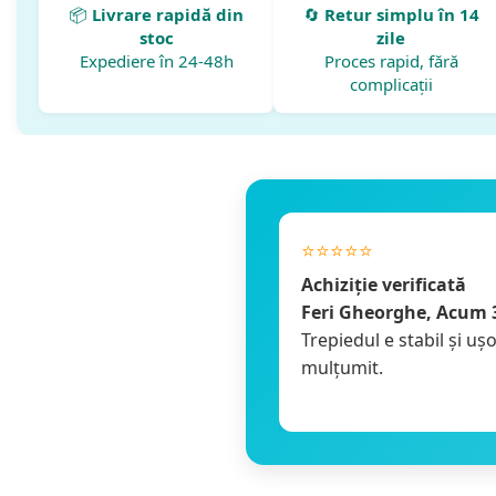
📦
Livrare rapidă din
🔄
Retur simplu în 14
stoc
zile
Expediere în 24-48h
Proces rapid, fără
complicații
⭐️⭐️⭐️⭐️⭐️
Achiziție verificată
Feri Gheorghe, Acum 3
 ochelari de protecție. Am
Trepiedul e stabil și ușo
. Livrarea a fost rapidă.
mulțumit.