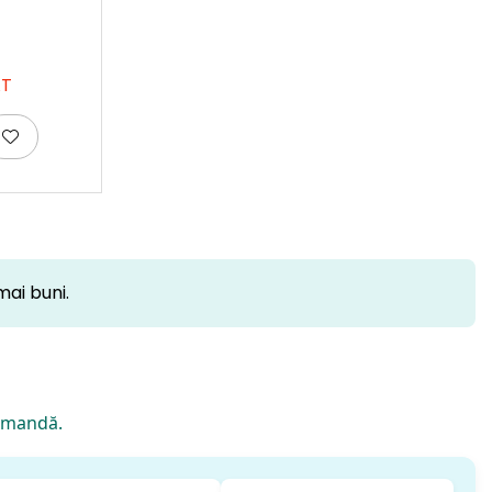
AT
mai buni.
comandă.