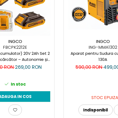
INGCO
INGCO
FBCPK2212E
ING-MMA1302
Acumulator) 20V 2Ah Set 2
Aparat pentru Sudura cu
ncărcător – Autonomie și
130A
Eficiență
00 RON
269,00 RON
590,00 RON
499,0
In stoc
ADAUGA IN COS
STOC EPUIZ
Indisponibil