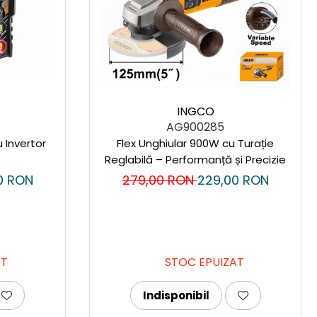
INGCO
AG900285
Flex Unghiular 900W cu Turație
 Invertor
Reglabilă – Performanță și Precizie
279,00 RON
229,00 RON
0 RON
STOC EPUIZAT
AT
Indisponibil