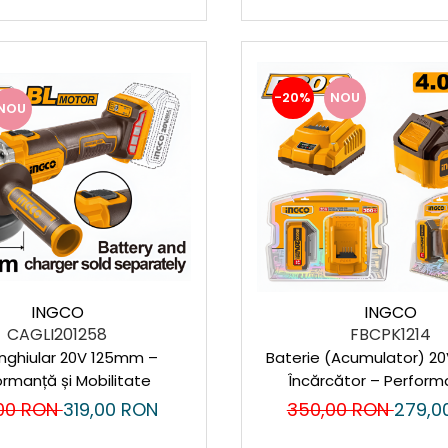
-20%
NOU
NOU
INGCO
INGCO
CAGLI201258
FBCPK1214
Unghiular 20V 125mm –
Baterie (Acumulator) 20
ormanță și Mobilitate
Încărcător – Performa
Fiabilitate
00 RON
319,00 RON
350,00 RON
279,0