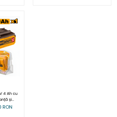
V 4 Ah cu
nță și
0 RON