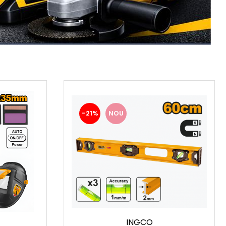
-21%
NOU
INGCO