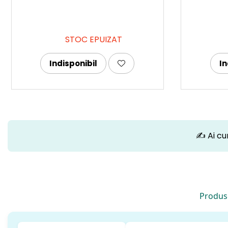
STOC EPUIZAT
Indisponibil
In
✍️ Ai cu
Produse