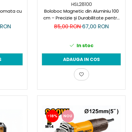
HSL28100
Boloboc Magnetic din Aluminiu 100
tomata cu
cm – Precizie și Durabilitate pentru
Profesioniști
85,00 RON
67,00 RON
0 RON
In stoc
ADAUGA IN COS
S
-18%
NOU