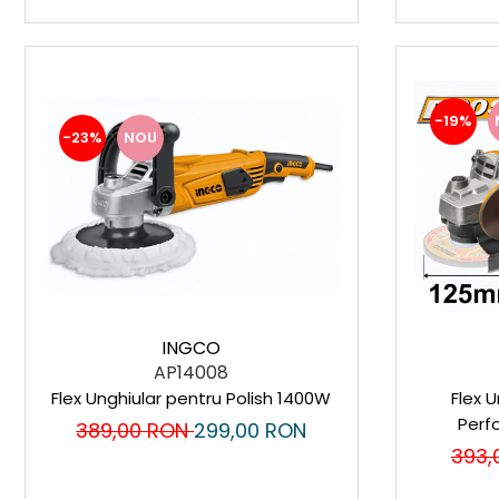
Suporturi laptop
Tirbușoane și deschizătoare de
sticle
Trafalet
-19%
Trimmere
-23%
NOU
Trusă tubulare
Unelte pentru altoit
Unelte pentru grădină
Greble
Motoforeze și Burghie de Pământ
Ventilatoare
INGCO
AP14008
Flex Unghiular pentru Polish 1400W
Flex 
Perf
389,00 RON
299,00 RON
393,