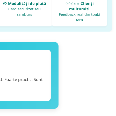
💳
Modalități de plată
⭐⭐⭐⭐⭐
Clienți
Card securizat sau
mulțumiți
ramburs
Feedback real din toată
țara
⭐️⭐️⭐️⭐️⭐️
Achiziție verificată
Florin Cociu, Acum 4 săptăm
ct. Foarte practic. Sunt
Până acum sunt foarte mulțumit