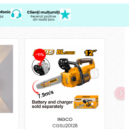
-11%
-11
INGCO
CGSLI20128