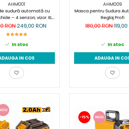
AHM001
AHM009
de sudură automată cu
Masca pentru Sudura Au
ichide – 4 senzori, vizor XL,
Reglaj Profi
protecție DIN 16
00 RON
249,00 RON
180,00 RON
119,0
In stoc
In stoc
ADAUGA IN COS
ADAUGA IN CO
NOU
-15%
NOU