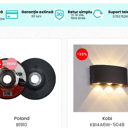
-33%
%
NOU
Poland
Kobi
B1910
KBI4A6W-5048