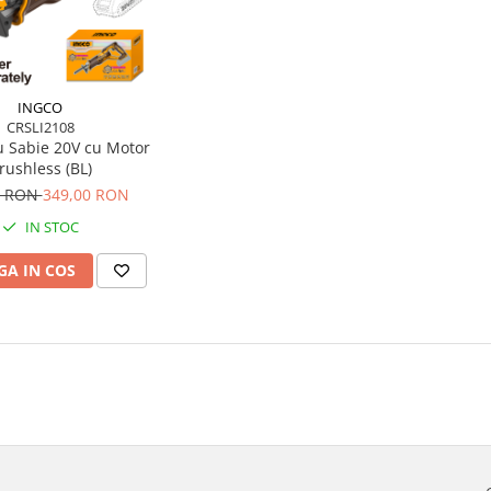
INGCO
CRSLI2108
u Sabie 20V cu Motor
rushless (BL)
0 RON
349,00 RON
IN STOC
A IN COS