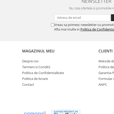
NEWSLETTER
Perne
Nu rata ofertele si promotiile 
Pistol pentru vopsit
Pompă, hidrofor
Vreau sa primesc newsletter cu promoti
Hidrofoare
Afla mai multe in
Politica de Confidentia
Presostate/Regulatoare de
presiune
Prelate și Folii de Protecție
MAGAZINUL MEU
CLIENTI
Prelungitoare
Rindele electrice
Despre noi
Metode de
Termeni si Conditii
Politica d
Accesorii rindele
Politica de Confidentialitate
Garantia 
Scule electrice
Politica de livrare
Formular 
Accesorii pentru polizor
Contact
ANPC
Accesorii scule electrice
Compresoare aer
Fierastrau sabie
Fierăstrău circular