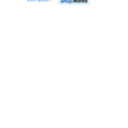
Flexuri
Mixere mortar
Motoare electrice
Pistoale de bătut cuie
Polizoare
Seturi aparate electrice
Testere electrice
Unelte multifuncționale
Vibratoare pentru beton
Scule manuale
Aparate de Tăiat Gresie
Briceag multifuncțional
Ciocan
Clești
Dălți pentru Lemn
Menghine
Scule pentru Gresie și Sticlă