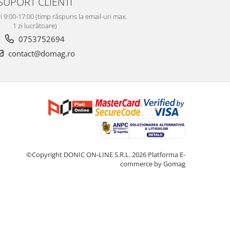
SUPORT CLIENTI
i 9:00-17:00 (timp răspuns la email-uri max.
1 zi lucrătoare)
0753752694
contact@domag.ro
©Copyright DONIC ON-LINE S.R.L. 2026
Platforma E-
commerce by Gomag