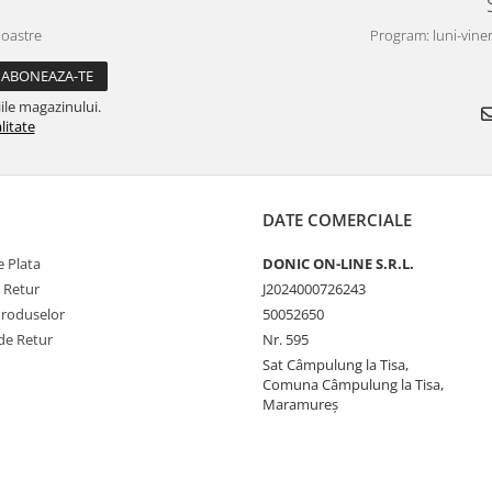
noastre
Program: luni-viner
ile magazinului.
litate
DATE COMERCIALE
 Plata
DONIC ON-LINE S.R.L.
e Retur
J2024000726243
Produselor
50052650
de Retur
Nr. 595
Sat Câmpulung la Tisa,
Comuna Câmpulung la Tisa,
Maramureș