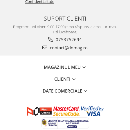
Confidentialitate
Perne
Pistol pentru vopsit
SUPORT CLIENTI
Pompă, hidrofor
Program: luni-vineri 9:00-17:00 (timp răspuns la email-uri max.
Hidrofoare
1 zi lucrătoare)
Presostate/Regulatoare de
0753752694
presiune
contact@domag.ro
Prelate și Folii de Protecție
Prelungitoare
MAGAZINUL MEU
Rindele electrice
Accesorii rindele
CLIENTI
Scule electrice
DATE COMERCIALE
Accesorii pentru polizor
Accesorii scule electrice
Compresoare aer
Fierastrau sabie
Fierăstrău circular