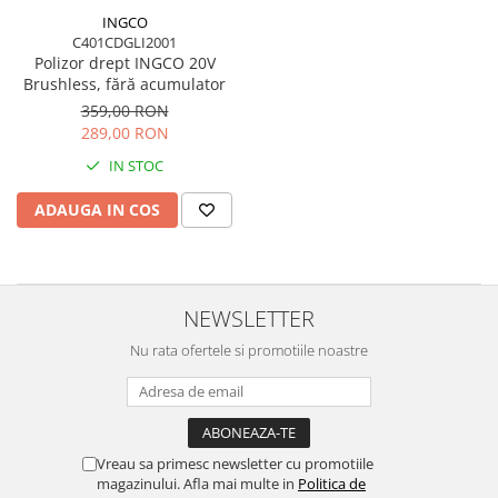
Blendere și mixere
INGCO
Mașini de șlefuit
Capsatoare
C401CDGLI2001
Măști de sudură
Polizor drept INGCO 20V
Căni
Brushless, fără acumulator
Nivele cu bulă
Drujbă
359,00 RON
Nivelă laser
289,00 RON
Accesorii pentru drujbă
Picamere
IN STOC
Echipamente de protecție
Polizoare unghiulare
Foarfece tablă
ADAUGA IN COS
Foarfeci Grădină
Grătare Electrice
Grătare și accesorii
NEWSLETTER
Instalații sanitare
Nu rata ofertele si promotiile noastre
Lampi
Mașină de tocat carne
Mori electrice
Vreau sa primesc newsletter cu promotiile
Oale și vase de gătit
magazinului. Afla mai multe in
Politica de