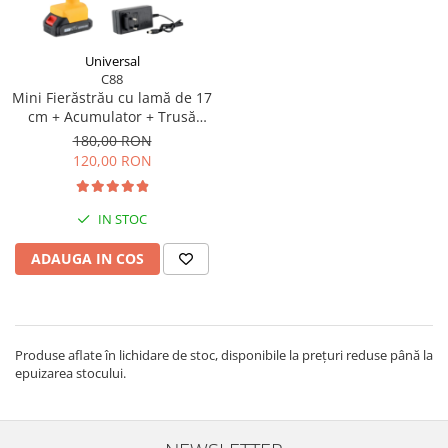
Blendere și mixere
Mașini de șlefuit
Capsatoare
Măști de sudură
Universal
Căni
C88
Nivele cu bulă
Drujbă
Mini Fierăstrău cu lamă de 17
Nivelă laser
cm + Acumulator + Trusă
Accesorii pentru drujbă
Depozitare + Cadou
180,00 RON
Picamere
Echipamente de protecție
120,00 RON
Polizoare unghiulare
Foarfece tablă
Foarfeci Grădină
IN STOC
Grătare Electrice
ADAUGA IN COS
Grătare și accesorii
Instalații sanitare
Lampi
Produse aflate în lichidare de stoc, disponibile la prețuri reduse până la
Mașină de tocat carne
epuizarea stocului.
Mori electrice
Oale și vase de gătit