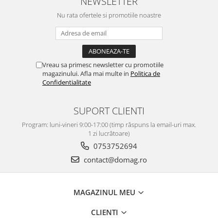
NEWSLETTER
Perne
Nu rata ofertele si promotiile noastre
Pistol pentru vopsit
Pompă, hidrofor
Hidrofoare
Presostate/Regulatoare de
Vreau sa primesc newsletter cu promotiile
presiune
magazinului. Afla mai multe in
Politica de
Confidentialitate
Prelate și Folii de Protecție
Prelungitoare
SUPORT CLIENTI
Rindele electrice
Program: luni-vineri 9:00-17:00 (timp răspuns la email-uri max.
Accesorii rindele
1 zi lucrătoare)
Scule electrice
0753752694
Accesorii pentru polizor
contact@domag.ro
Accesorii scule electrice
Compresoare aer
MAGAZINUL MEU
Fierastrau sabie
Fierăstrău circular
CLIENTI