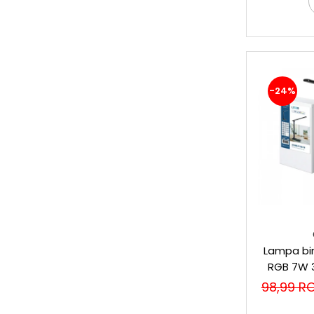
Perne
Pistol pentru vopsit
Pompă, hidrofor
Hidrofoare
Presostate/Regulatoare de
-24%
presiune
Prelate și Folii de Protecție
Prelungitoare
Rindele electrice
Accesorii rindele
Scule electrice
Accesorii pentru polizor
Accesorii scule electrice
Compresoare aer
Lampa bir
Fierastrau sabie
RGB 7W 
light
Fierăstrău circular
98,99 R
Flexuri