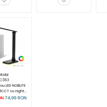
Kobi
C383
ou LED NOBLITE
3CCT cu night
 Kobi negru
ON
74,99 RON