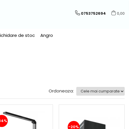
0753752694
0,00
Lichidare de stoc
Angro
Ordoneaza:
34%
-20%