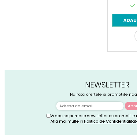
Mixere mortar
Motoare electrice
Pistoale de bătut cuie
ADAU
Polizoare
Seturi aparate electrice
Testere electrice
Unelte multifuncționale
Vibratoare pentru beton
Scule manuale
Aparate de Tăiat Gresie
Briceag multifuncțional
NEWSLETTER
Ciocan
Clești
Nu rata ofertele si promotiile noa
Dălți pentru Lemn
Menghine
Scule pentru Gresie și Sticlă
Vreau sa primesc newsletter cu promotiile 
Scule pentru grădină
Afla mai multe in
Politica de Confidentialitat
Suflantă frunze