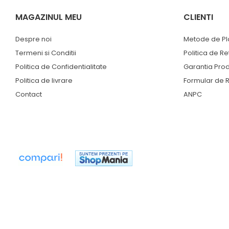
Suporturi laptop
MAGAZINUL MEU
CLIENTI
Tirbușoane și deschizătoare de
sticle
Despre noi
Metode de Pl
Trafalet
Termeni si Conditii
Politica de Re
Trimmere
Politica de Confidentialitate
Garantia Pro
Trusă tubulare
Politica de livrare
Formular de R
Unelte pentru altoit
Contact
ANPC
Unelte pentru grădină
Greble
Motoforeze și Burghie de Pământ
Ventilatoare