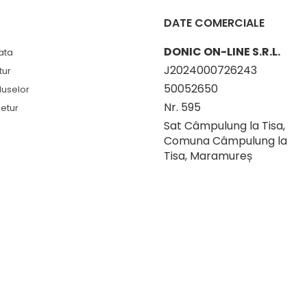
DATE COMERCIALE
DONIC ON-LINE S.R.L.
ata
J2024000726243
tur
50052650
duselor
Nr. 595
etur
Sat Câmpulung la Tisa,
Comuna Câmpulung la
Tisa, Maramureș