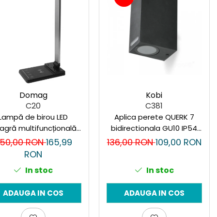
Domag
Kobi
C20
C381
Lampă de birou LED
Aplica perete QUERK 7
agră multifuncțională
bidirectionala GU10 IP54
cu încărcare USB și
negru
50,00 RON
165,99
136,00 RON
109,00 RON
ărcător wireless rapid
RON
e 15W, control tactil,
In stoc
In stoc
deală pentru birou și
acasă.
ADAUGA IN COS
ADAUGA IN COS