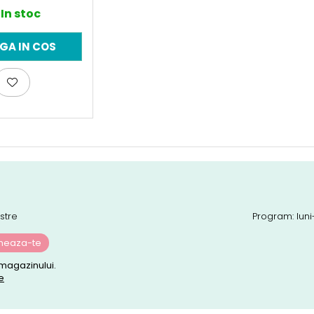
In stoc
GA IN COS
stre
Program: luni
magazinului.
e