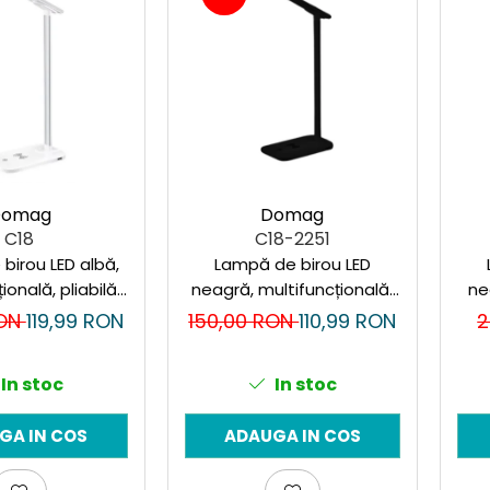
Domag
Domag
C18
C18-2251
birou LED albă,
Lampă de birou LED
ională, pliabilă
neagră, multifuncțională,
ne
ător wireless,
pliabilă cu încărcător
RON
119,99 RON
150,00 RON
110,99 RON
2
nă, pentru
wireless, modernă, pentru
înc
birou și living.
dormitor, birou și living
d
In stoc
In stoc
i
GA IN COS
ADAUGA IN COS