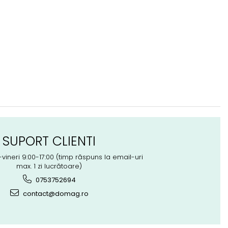
SUPORT CLIENTI
-vineri 9:00-17:00 (timp răspuns la email-uri
max. 1 zi lucrătoare)
0753752694
contact@domag.ro