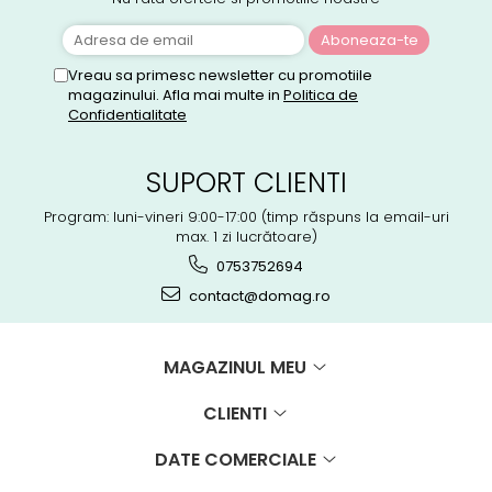
Perne
Pistol pentru vopsit
Pompă, hidrofor
Vreau sa primesc newsletter cu promotiile
magazinului. Afla mai multe in
Politica de
Hidrofoare
Confidentialitate
Presostate/Regulatoare de
presiune
SUPORT CLIENTI
Prelate și Folii de Protecție
Prelungitoare
Program: luni-vineri 9:00-17:00 (timp răspuns la email-uri
max. 1 zi lucrătoare)
Rindele electrice
0753752694
Accesorii rindele
contact@domag.ro
Scule electrice
Accesorii pentru polizor
Accesorii scule electrice
MAGAZINUL MEU
Compresoare aer
CLIENTI
Fierastrau sabie
Fierăstrău circular
DATE COMERCIALE
Flexuri