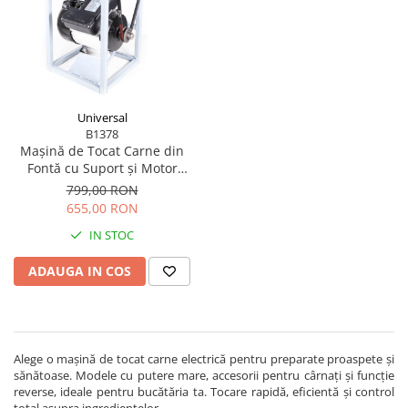
Blendere și mixere
Mașini de șlefuit
Capsatoare
Măști de sudură
Căni
Nivele cu bulă
Drujbă
Nivelă laser
Accesorii pentru drujbă
Universal
Picamere
B1378
Echipamente de protecție
Mașină de Tocat Carne din
Polizoare unghiulare
Foarfece tablă
Fontă cu Suport și Motor
Electric 1500W
799,00 RON
Foarfeci Grădină
655,00 RON
Grătare Electrice
IN STOC
Grătare și accesorii
ADAUGA IN COS
Instalații sanitare
Lampi
Mașină de tocat carne
Alege o mașină de tocat carne electrică pentru preparate proaspete și
Mori electrice
sănătoase. Modele cu putere mare, accesorii pentru cârnați și funcție
Oale și vase de gătit
reverse, ideale pentru bucătăria ta. Tocare rapidă, eficientă și control