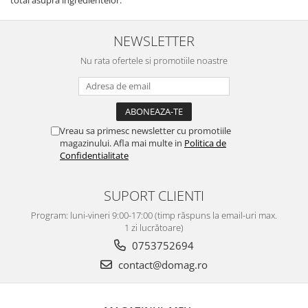
total asupra ingredientelor.
Perne
Pistol pentru vopsit
NEWSLETTER
Pompă, hidrofor
Nu rata ofertele si promotiile noastre
Hidrofoare
Presostate/Regulatoare de
presiune
Prelate și Folii de Protecție
Vreau sa primesc newsletter cu promotiile
Prelungitoare
magazinului. Afla mai multe in
Politica de
Confidentialitate
Rindele electrice
Accesorii rindele
SUPORT CLIENTI
Scule electrice
Program: luni-vineri 9:00-17:00 (timp răspuns la email-uri max.
Accesorii pentru polizor
1 zi lucrătoare)
Accesorii scule electrice
0753752694
Compresoare aer
contact@domag.ro
Fierastrau sabie
Fierăstrău circular