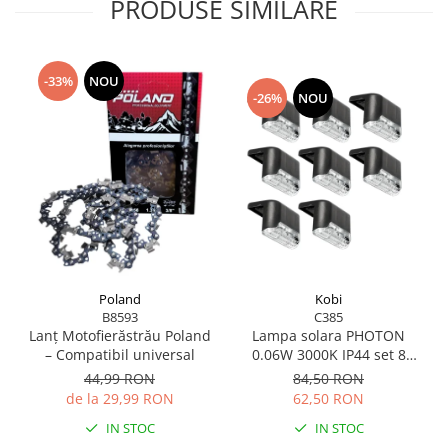
PRODUSE SIMILARE
-33%
NOU
-26%
NOU
Poland
Kobi
B8593
C385
Lanț Motofierăstrău Poland
Lampa solara PHOTON
– Compatibil universal
0.06W 3000K IP44 set 8
bucati
44,99 RON
84,50 RON
de la 29,99 RON
62,50 RON
IN STOC
IN STOC