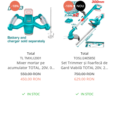
Scule pentru grădină
-18%
-16%
NOU
Suflantă frunze
Suporturi laptop
Tirbușoane și deschizătoare de
sticle
Trafalet
Trimmere
Total
Total
Trusă tubulare
TL TMXLI2001
TOSLI240585E
Unelte pentru altoit
Mixer mortar pe
Set Trimmer și Foarfecă de
acumulator TOTAL, 20V, 0–
Gard Viabilă TOTAL 20V, 2 x
Unelte pentru grădină
650 RPM, prindere M14,
Acumulator 2Ah +
550,00 RON
750,00 RON
fără baterie
Încărcător
Greble
450,00 RON
629,00 RON
Motoforeze și Burghie de Pământ
Ventilatoare
IN STOC
IN STOC