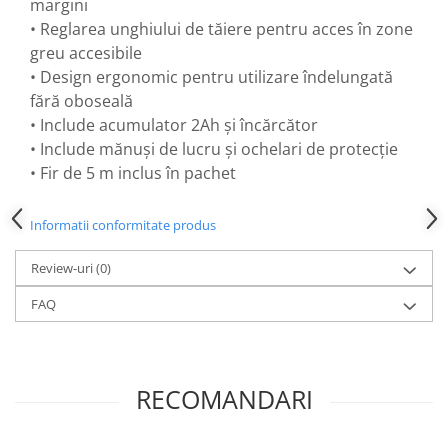
margini
Flexuri
• Reglarea unghiului de tăiere pentru acces în zone
Mixere mortar
greu accesibile
Motoare electrice
• Design ergonomic pentru utilizare îndelungată
Pistoale de bătut cuie
fără oboseală
Polizoare
• Include acumulator 2Ah și încărcător
Seturi aparate electrice
• Include mănuși de lucru și ochelari de protecție
Testere electrice
• Fir de 5 m inclus în pachet
Unelte multifuncționale
Vibratoare pentru beton
Informatii conformitate produs
Scule manuale
Review-uri
(0)
Aparate de Tăiat Gresie
Briceag multifuncțional
FAQ
Ciocan
Clești
Dălți pentru Lemn
RECOMANDARI
Menghine
Scule pentru Gresie și Sticlă