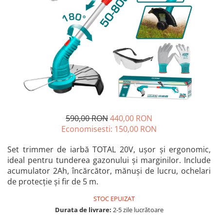
Blendere și mixere
Mașini de șlefuit
Capsatoare
Măști de sudură
Căni
Nivele cu bulă
Drujbă
Nivelă laser
Accesorii pentru drujbă
Picamere
Echipamente de protecție
Polizoare unghiulare
Foarfece tablă
Foarfeci Grădină
590,00 RON
440,00 RON
Grătare Electrice
Economisesti:
150,00
RON
Grătare și accesorii
Instalații sanitare
Set trimmer de iarbă TOTAL 20V, ușor și ergonomic,
ideal pentru tunderea gazonului și marginilor. Include
Lampi
acumulator 2Ah, încărcător, mănuși de lucru, ochelari
Mașină de tocat carne
de protecție și fir de 5 m.
Mori electrice
STOC EPUIZAT
Oale și vase de gătit
Durata de livrare:
2-5 zile lucrătoare