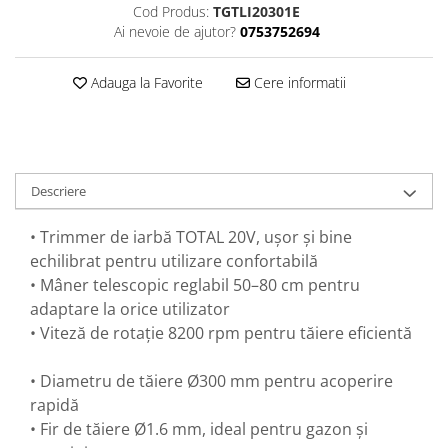
Cod Produs:
TGTLI20301E
Perne
Ai nevoie de ajutor?
0753752694
Pistol pentru vopsit
Pompă, hidrofor
Adauga la Favorite
Cere informatii
Hidrofoare
Presostate/Regulatoare de
presiune
Prelate și Folii de Protecție
Descriere
Prelungitoare
• Trimmer de iarbă TOTAL 20V, ușor și bine
Rindele electrice
echilibrat pentru utilizare confortabilă
Accesorii rindele
• Mâner telescopic reglabil 50–80 cm pentru
Scule electrice
adaptare la orice utilizator
Accesorii pentru polizor
• Viteză de rotație 8200 rpm pentru tăiere eficientă
Accesorii scule electrice
Compresoare aer
• Diametru de tăiere Ø300 mm pentru acoperire
rapidă
Fierastrau sabie
• Fir de tăiere Ø1.6 mm, ideal pentru gazon și
Fierăstrău circular