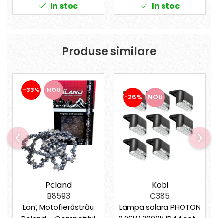
In stoc
In stoc
Produse similare
-33%
NOU
-26%
NOU
Kobi
Poland
C385
B8593
Lampa solara PHOTON
Lanț Motofierăstrău