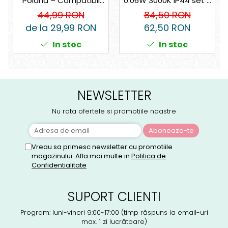
0.06W 3000K IP44 set 8
Poland – Compatibil
bucati
universal
84,50 RON
44,99 RON
62,50 RON
de la 29,99 RON
In stoc
In stoc
NEWSLETTER
Nu rata ofertele si promotiile noastre
Vreau sa primesc newsletter cu promotiile
magazinului. Afla mai multe in
Politica de
Confidentialitate
SUPORT CLIENTI
Program: luni-vineri 9:00-17:00 (timp răspuns la email-uri
max. 1 zi lucrătoare)