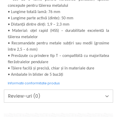
Mixere mortar
concepute pentru tăierea metalului
Motoare electrice
• Lungime totală lamă: 76 mm
Pistoale de bătut cuie
• Lungime parte activă (dinte): 50 mm
Polizoare
• Distanță dintre dinți: 1,9 – 2,3 mm
Seturi aparate electrice
• Material: oțel rapid (HSS) – durabilitate excelentă la
Testere electrice
tăierea metalelor
Unelte multifuncționale
• Recomandate pentru metale subțiri sau medii (grosime
Vibratoare pentru beton
între 2,5 – 6 mm)
Scule manuale
• Prevăzute cu prindere tip T – compatibilă cu majoritatea
Aparate de Tăiat Gresie
fierăstraielor pendulare
Briceag multifuncțional
• Tăiere facilă și precisă, chiar și în materiale dure
Ciocan
• Ambalate în blister de 5 bucăți
Clești
Informatii conformitate produs
Dălți pentru Lemn
Menghine
Review-uri
(0)
Scule pentru Gresie și Sticlă
Scule pentru grădină
Suflantă frunze