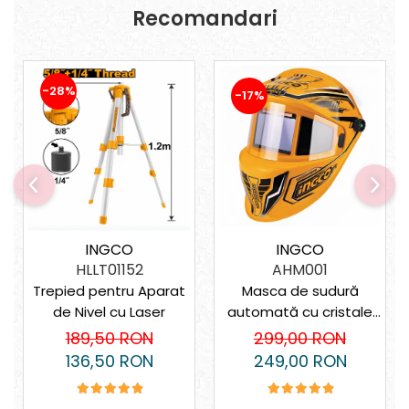
Suporturi laptop
Recomandari
Tirbușoane și deschizătoare de
sticle
Trafalet
-28%
-17%
Trimmere
Trusă tubulare
Unelte pentru altoit
Unelte pentru grădină
Greble
Motoforeze și Burghie de Pământ
INGCO
INGCO
Ventilatoare
AHM001
HLLT01152
Masca de sudură
Trepied pentru Aparat
automată cu cristale
de Nivel cu Laser
lichide – 4 senzori, vizor
299,00 RON
189,50 RON
XL, protecție DIN 16
249,00 RON
136,50 RON