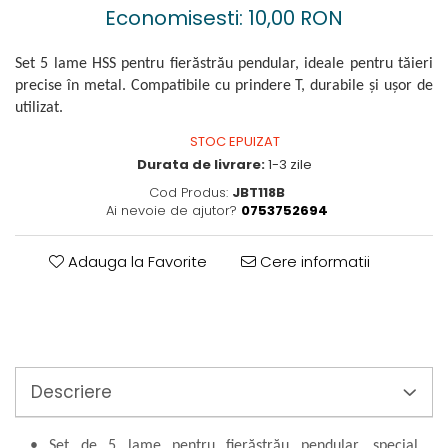
Perne
Economisesti:
10,00
RON
Pistol pentru vopsit
Pompă, hidrofor
Set 5 lame HSS pentru fierăstrău pendular, ideale pentru tăieri
precise în metal. Compatibile cu prindere T, durabile și ușor de
Hidrofoare
utilizat.
Presostate/Regulatoare de
presiune
STOC EPUIZAT
Prelate și Folii de Protecție
Durata de livrare:
1-3 zile
Prelungitoare
Cod Produs:
JBT118B
Ai nevoie de ajutor?
0753752694
Rindele electrice
Accesorii rindele
Adauga la Favorite
Cere informatii
Scule electrice
Accesorii pentru polizor
Accesorii scule electrice
Compresoare aer
Fierastrau sabie
Descriere
Fierăstrău circular
Flexuri
• Set de 5 lame pentru fierăstrău pendular, special