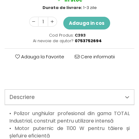
Perne
Durata de livrare:
1-3 zile
Pistol pentru vopsit
Pompă, hidrofor
Adauga in cos
Hidrofoare
Cod Produs:
C393
Presostate/Regulatoare de
Ai nevoie de ajutor?
0753752694
presiune
Prelate și Folii de Protecție
Adauga la Favorite
Cere informatii
Prelungitoare
Rindele electrice
Accesorii rindele
Scule electrice
Accesorii pentru polizor
Descriere
Accesorii scule electrice
Compresoare aer
• Polizor unghiular profesional din gama TOTAL
Fierastrau sabie
Industrial, construit pentru utilizare intensă
Fierăstrău circular
• Motor puternic de 1100 W pentru tăiere și
Flexuri
șlefuire eficientă