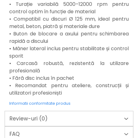
Mixere mortar
• Turație variabilă 5000–12000 rpm pentru
Motoare electrice
control optim în funcție de material
Pistoale de bătut cuie
• Compatibil cu discuri Ø 125 mm, ideal pentru
Polizoare
metal, beton, piatră și materiale dure
Seturi aparate electrice
• Buton de blocare a axului pentru schimbarea
Testere electrice
rapidă a discului
Unelte multifuncționale
• Mâner lateral inclus pentru stabilitate și control
Vibratoare pentru beton
sporit
Scule manuale
• Carcasă robustă, rezistentă la utilizare
Aparate de Tăiat Gresie
profesională
Briceag multifuncțional
• Fără disc inclus în pachet
Ciocan
• Recomandat pentru ateliere, construcții și
Clești
utilizatori profesioniști
Dălți pentru Lemn
Informatii conformitate produs
Menghine
Scule pentru Gresie și Sticlă
Review-uri
(0)
Scule pentru grădină
Suflantă frunze
FAQ