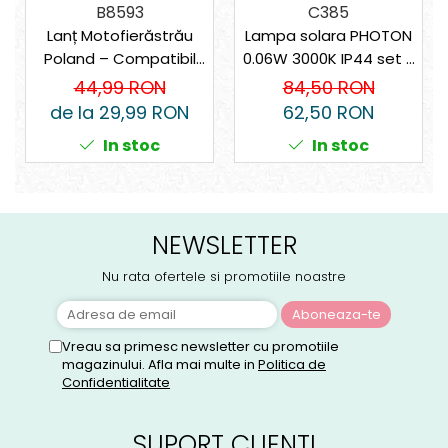
C385
B8593
Lampa solara PHOTON
Lanț Motofierăstrău
0.06W 3000K IP44 set 8
Poland – Compatibil
bucati
universal
84,50 RON
44,99 RON
62,50 RON
de la 29,99 RON
In stoc
In stoc
NEWSLETTER
Nu rata ofertele si promotiile noastre
Vreau sa primesc newsletter cu promotiile
magazinului. Afla mai multe in
Politica de
Confidentialitate
SUPORT CLIENTI