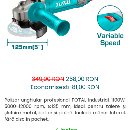
Accesorii pentru oberfreză
Capsatoare
Mașini de șlefuit
Căni
Măști de sudură
Drujbă
Nivele cu bulă
Accesorii pentru drujbă
Nivelă laser
Echipamente de protecție
Picamere
Foarfece tablă
Polizoare unghiulare
Foarfeci Grădină
Grătare Electrice
Grătare și accesorii
349,00 RON
268,00 RON
Instalații sanitare
Economisesti:
81,00
RON
Lampi
Polizor unghiular profesional TOTAL Industrial, 1100W,
Mașină de tocat carne
5000–12000 rpm, Ø125 mm, ideal pentru tăiere și
Mori electrice
șlefuire metal, beton și piatră. Include mâner lateral,
fără disc în pachet.
Oale și vase de gătit
In stoc