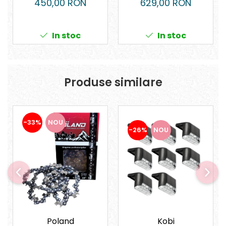
450,00 RON
629,00 RON
Încărcător
In stoc
In stoc
Produse similare
-33%
NOU
-26%
NOU
Kobi
Poland