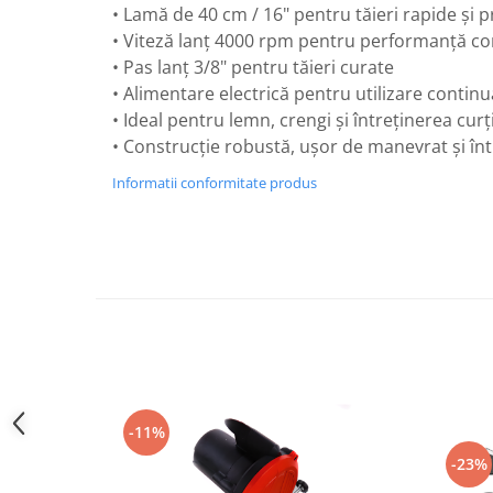
• Lamă de 40 cm / 16" pentru tăieri rapide și 
Perne
• Viteză lanț 4000 rpm pentru performanță c
Pistol pentru vopsit
• Pas lanț 3/8" pentru tăieri curate
Pompă, hidrofor
• Alimentare electrică pentru utilizare contin
Hidrofoare
• Ideal pentru lemn, crengi și întreținerea curț
• Construcție robustă, ușor de manevrat și în
Presostate/Regulatoare de
presiune
Informatii conformitate produs
Prelate și Folii de Protecție
Prelungitoare
Rindele electrice
Accesorii rindele
Scule electrice
Accesorii pentru polizor
Accesorii scule electrice
Compresoare aer
-11%
Fierastrau sabie
-23%
Fierăstrău circular