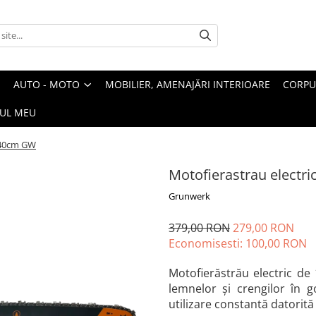
AUTO - MOTO
MOBILIER, AMENAJĂRI INTERIOARE
CORPU
UL MEU
 40cm GW
Motofierastrau elect
Grunwerk
379,00 RON
279,00 RON
Economisesti:
100,00
RON
Motofierăstrău electric de
lemnelor și crengilor în g
utilizare constantă datorită 