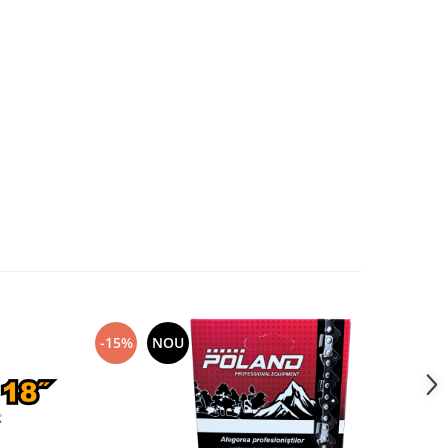
-15%
NOU
-33%