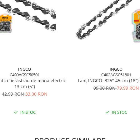
INGCO
INGCO
C400AGSC50501
C402AGSC51801
ntru fierăstrău de mână electric
Lanț INGCO .325" 45 cm (18") 
13 cm (5")
99,00 RON
79,99 RON
42,99 RON
33,00 RON
IN STOC
IN STOC