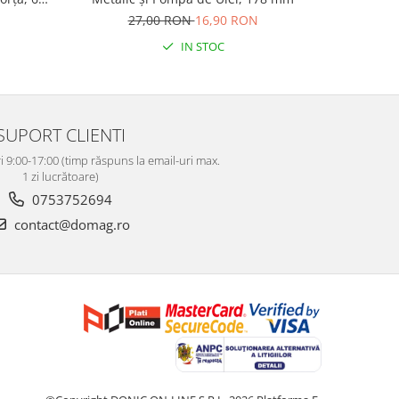
27,00 RON
16,90 RON
19
IN STOC
SUPORT CLIENTI
i 9:00-17:00 (timp răspuns la email-uri max.
1 zi lucrătoare)
0753752694
contact@domag.ro