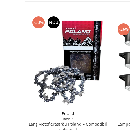
Scule pentru grădină
Suflantă frunze
Suporturi laptop
-33%
NOU
Tirbușoane și deschizătoare de
-26%
sticle
Trafalet
Trimmere
Trusă tubulare
Unelte pentru altoit
Unelte pentru grădină
Greble
Motoforeze și Burghie de Pământ
Ventilatoare
Poland
B8593
Lanț Motofierăstrău Poland – Compatibil
Lampa
universal