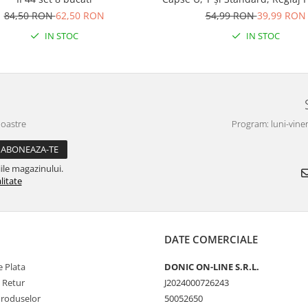
Capse Incluse
54,99 RON
39,99 RON
84,50 RON
62,50 RON
IN STOC
IN STOC
noastre
Program: luni-viner
ile magazinului.
litate
DATE COMERCIALE
 Plata
DONIC ON-LINE S.R.L.
e Retur
J2024000726243
Produselor
50052650