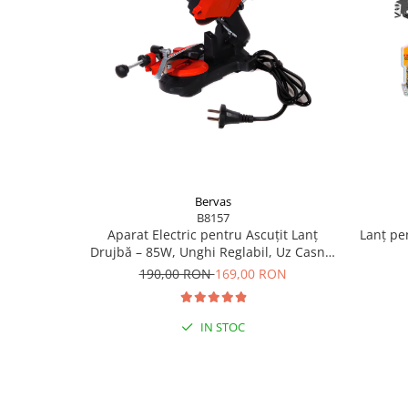
Flexuri
Mixere mortar
Motoare electrice
Pistoale de bătut cuie
Polizoare
Seturi aparate electrice
Testere electrice
Unelte multifuncționale
Vibratoare pentru beton
Bervas
B8157
Scule manuale
Lanț pe
Aparat Electric pentru Ascuțit Lanț
Aparate de Tăiat Gresie
Drujbă – 85W, Unghi Reglabil, Uz Casnic
și Semi-Profesional
Briceag multifuncțional
190,00 RON
169,00 RON
Ciocan
Clești
IN STOC
Dălți pentru Lemn
Menghine
Scule pentru Gresie și Sticlă