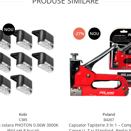
PRODUSE SIMILARE
NOU
-27%
NOU
Poland
Kobi
B4267
C385
Capsator Tapițerie 3 în 1 – Com
 solara PHOTON 0.06W 3000K
Capse U, T și Standard, Reglaj F
IP44 set 8 bucati