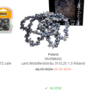
Poland
DN35B8292
Lanț Motof
72 zale
Lanț Motofierăstrău 31/3.25 1.5 Poland
46,99 RON
39,99 RON
44,
IN STOC