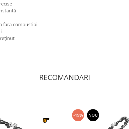
precise
onstantă
uă fără combustibil
ii
treținut
RECOMANDARI
-19%
NOU