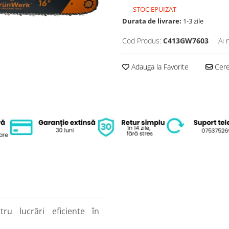
STOC EPUIZAT
Durata de livrare:
1-3 zile
Cod Produs:
C413GW7603
Ai 
Adauga la Favorite
Cere 
ru lucrări eficiente în