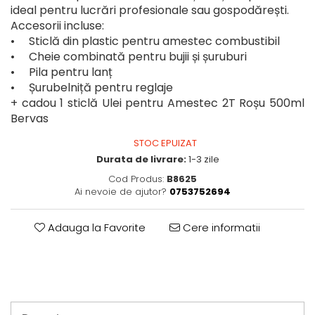
Perne
ideal pentru lucrări profesionale sau gospodărești.
Pistol pentru vopsit
Accesorii incluse:
• Sticlă din plastic pentru amestec combustibil
Pompă, hidrofor
• Cheie combinată pentru bujii și șuruburi
Hidrofoare
• Pila pentru lanț
Presostate/Regulatoare de
• Șurubelniță pentru reglaje
presiune
+ cadou 1 sticlă Ulei pentru Amestec 2T Roșu 500ml
Prelate și Folii de Protecție
Bervas
Prelungitoare
STOC EPUIZAT
Rindele electrice
Durata de livrare:
1-3 zile
Accesorii rindele
Cod Produs:
B8625
Ai nevoie de ajutor?
0753752694
Scule electrice
Accesorii pentru polizor
Adauga la Favorite
Cere informatii
Accesorii scule electrice
Compresoare aer
Fierastrau sabie
Fierăstrău circular
Flexuri