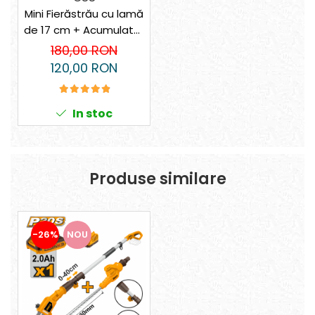
Mini Fierăstrău cu lamă
de 17 cm + Acumulator
+ Trusă Depozitare +
180,00 RON
Cadou
120,00 RON
In stoc
Produse similare
-26%
NOU