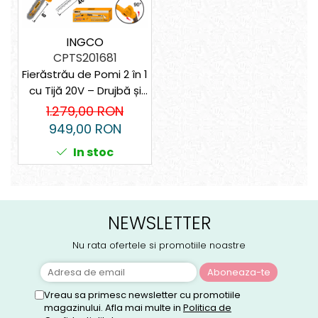
INGCO
CPTS201681
Fierăstrău de Pomi 2 în 1
cu Tijă 20V – Drujbă și
Tăietoare de Gard Viu,
1.279,00 RON
Lungime 2.4m,
949,00 RON
Acumulator Litiu
In stoc
NEWSLETTER
Nu rata ofertele si promotiile noastre
Vreau sa primesc newsletter cu promotiile
magazinului. Afla mai multe in
Politica de