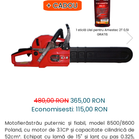
Accesorii pentru oberfreză
Capsatoare
Mașini de șlefuit
Căni
Măști de sudură
Drujbă
Nivele cu bulă
Accesorii pentru drujbă
Nivelă laser
Echipamente de protecție
Picamere
Foarfece tablă
Polizoare unghiulare
Foarfeci Grădină
Grătare Electrice
Grătare și accesorii
Instalații sanitare
480,00 RON
365,00 RON
Lampi
Economisesti:
115,00
RON
Mașină de tocat carne
Mori electrice
Motofierăstrău puternic și fiabil, model 8500/8600
Poland, cu motor de 3.1CP și capacitate cilindrică de
Oale și vase de gătit
52cm³. Echipat cu lamă de 15" și lanț cu pas 0.325,