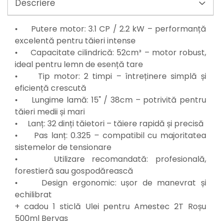
Mixere mortar
Descriere
Motoare electrice
Pistoale de bătut cuie
• Putere motor: 3.1 CP / 2.2 kW – performanță
Polizoare
excelentă pentru tăieri intense
Seturi aparate electrice
• Capacitate cilindrică: 52cm³ – motor robust,
Testere electrice
ideal pentru lemn de esență tare
Unelte multifuncționale
• Tip motor: 2 timpi – întreținere simplă și
Vibratoare pentru beton
eficiență crescută
Scule manuale
• Lungime lamă: 15" / 38cm – potrivită pentru
tăieri medii și mari
Aparate de Tăiat Gresie
• Lanț: 32 dinți tăietori – tăiere rapidă și precisă
Briceag multifuncțional
• Pas lanț: 0.325 – compatibil cu majoritatea
Ciocan
sistemelor de tensionare
Clești
• Utilizare recomandată: profesională,
Dălți pentru Lemn
forestieră sau gospodărească
Menghine
• Design ergonomic: ușor de manevrat și
Scule pentru Gresie și Sticlă
echilibrat
Scule pentru grădină
+ cadou 1 sticlă Ulei pentru Amestec 2T Roșu
Suflantă frunze
500ml Bervas