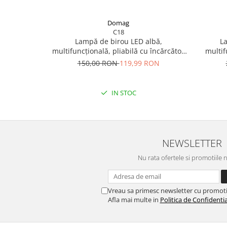
Domag
C18
Lampă de birou LED albă,
L
multifuncțională, pliabilă cu încărcător
multif
wireless, modernă, pentru dormitor,
încă
150,00 RON
119,99 RON
birou și living.
contro
IN STOC
NEWSLETTER
Nu rata ofertele si promotiile 
Vreau sa primesc newsletter cu promoti
Afla mai multe in
Politica de Confidentia