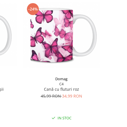
-24%
-24%
Domag
C4
șii
Cană cu fluturi roz
C
45,99 RON
34,99 RON
4
IN STOC