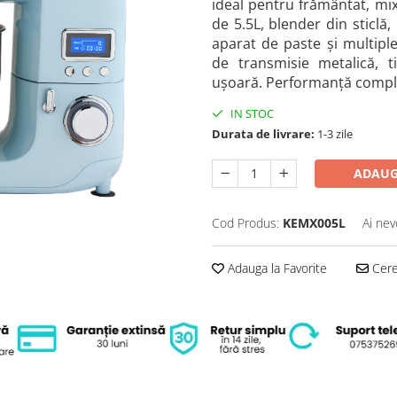
ideal pentru frământat, mix
de 5.5L, blender din sticlă
aparat de paste și multiple
de transmisie metalică, ti
ușoară. Performanță comple
IN STOC
Durata de livrare:
1-3 zile
ADAUG
Cod Produs:
KEMX005L
Ai nev
Adauga la Favorite
Cere 