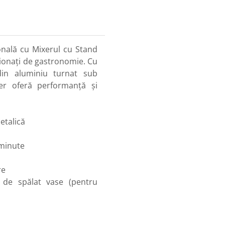
onală cu Mixerul cu Stand
ionați de gastronomie. Cu
din aluminiu turnat sub
er oferă performanță și
etalică
 minute
re
 de spălat vase (pentru