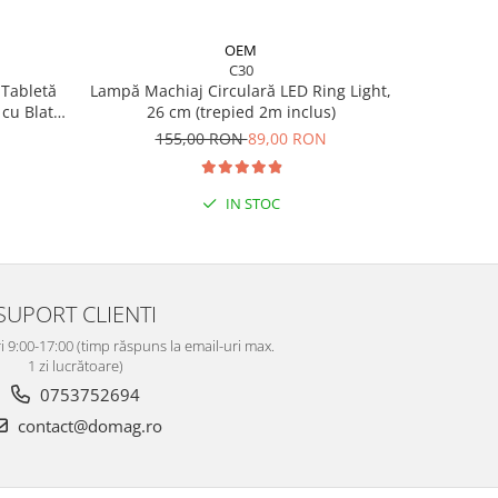
OEM
C30
 Tabletă
Lampă Machiaj Circulară LED Ring Light,
 cu Blat
26 cm (trepied 2m inclus)
0x26 cm,
N
155,00 RON
89,00 RON
IN STOC
SUPORT CLIENTI
i 9:00-17:00 (timp răspuns la email-uri max.
1 zi lucrătoare)
0753752694
contact@domag.ro