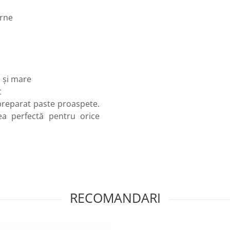
arne
 și mare
t
i preparat paste proaspete.
ea perfectă pentru orice
RECOMANDARI