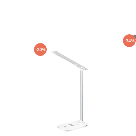
-34%
-20%