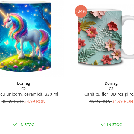
-24%
Domag
Domag
C3
C2
Cană cu flori 3D roz și ro
cu unicorn, ceramică, 330 ml
45,99 RON
34,99 RON
45,99 RON
34,99 RON
IN STOC
IN STOC