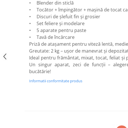
• Blender din sticlă
Flexuri
• Tocător + împingător + mașină de tocat c
Mixere mortar
• Discuri de șlefuit fin și grosier
Motoare electrice
• Set feliere și modelare
Pistoale de bătut cuie
• 5 aparate pentru paste
Polizoare
• Tavă de încărcare
Seturi aparate electrice
Priză de atașament pentru viteză lentă, medie
Testere electrice
Greutate: 2 kg – ușor de manevrat și depozita
Unelte multifuncționale
Ideal pentru frământat, mixat, tocat, feliat ș
Vibratoare pentru beton
Un singur aparat, zeci de funcții – aleger
Scule manuale
bucătărie!
Aparate de Tăiat Gresie
Informatii conformitate produs
Briceag multifuncțional
Ciocan
Clești
Dălți pentru Lemn
Menghine
Scule pentru Gresie și Sticlă