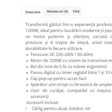
Perne
Pistol pentru vopsit
Review-uri
(0)
FAQ
Descriere
Pompă, hidrofor
Transformă gătitul într-o experiență profesi
Hidrofoare
1200W, ideal pentru bucătării moderne și pas
Presostate/Regulatoare de
un motor puternic și silențios, carcasă 
presiune
presiune și 8 trepte de viteză, acest mix
Prelate și Folii de Protecție
durabilitate în fiecare utilizare.
Prelungitoare
Tensiune: AC 220–240V / 50–60Hz
Rindele electrice
Motor de 1200W cu sistem de transmisie m
Bol din inox de 5.5L cu mâner ergonomic
Accesorii rindele
Panou digital cu timer reglabil între 1 și 10
Scule electrice
Cap pop-up pentru acces facil
Accesorii pentru polizor
Apărător anti-stropi cu fereastră de umple
Accesorii scule electrice
Ușor de curățat, compatibil cu mașina
Compresoare aer
accesorii)
Fierastrau sabie
Accesorii incluse:
Fierăstrău circular
• Cârlig pentru aluat, batător, tel