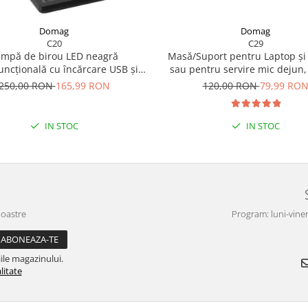
Domag
Domag
C20
C29
ampă de birou LED neagră
Masă/Suport pentru Laptop și
uncțională cu încărcare USB și
sau pentru servire mic dejun,
rcător wireless rapid de 15W,
MDF, picioare din metal 60x4
250,00 RON
165,99 RON
120,00 RON
79,99 RO
l tactil, ideală pentru birou și
neagră
acasă.
IN STOC
IN STOC
noastre
Program: luni-viner
ile magazinului.
litate