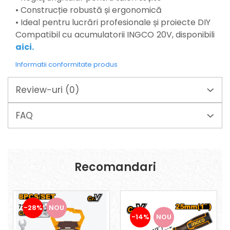
Tirbușoane și deschizătoare de
• Construcție robustă și ergonomică
sticle
• Ideal pentru lucrări profesionale și proiecte DIY
Trafalet
Compatibil cu acumulatorii INGCO 20V, disponibili
Trimmere
aici
.
Trusă tubulare
Informatii conformitate produs
Unelte pentru altoit
Review-uri
(0)
Unelte pentru grădină
Greble
FAQ
Motoforeze și Burghie de Pământ
Ventilatoare
Recomandari
-28%
NOU
-14%
NOU