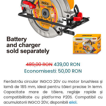
Accesorii pentru oberfreză
Capsatoare
Mașini de șlefuit
Căni
Măști de sudură
Drujbă
Nivele cu bulă
Accesorii pentru drujbă
Nivelă laser
Echipamente de protecție
Picamere
Foarfece tablă
Polizoare unghiulare
Foarfeci Grădină
Grătare Electrice
Grătare și accesorii
489,00 RON
439,00 RON
Instalații sanitare
Economisesti:
50,00
RON
Lampi
Fierăstrău circular INGCO 20V cu motor brushless și
Mașină de tocat carne
lamă de 185 mm, ideal pentru tăieri precise în lemn.
Mori electrice
Capacitate mare de tăiere, reglaje rapide și
compatibilitate cu platforma P20S. Compatibil cu
Oale și vase de gătit
acumulatorii INGCO 20V, disponibili
aici
.