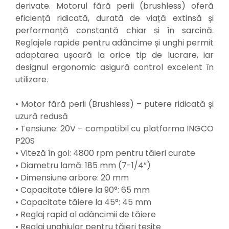
derivate. Motorul fără perii (brushless) oferă
Pistoale de bătut cuie
eficiență ridicată, durată de viață extinsă și
Polizoare
performanță constantă chiar și în sarcină.
Seturi aparate electrice
Reglajele rapide pentru adâncime și unghi permit
Testere electrice
adaptarea ușoară la orice tip de lucrare, iar
Unelte multifuncționale
designul ergonomic asigură control excelent în
Vibratoare pentru beton
utilizare.
Scule manuale
Aparate de Tăiat Gresie
• Motor fără perii (Brushless) – putere ridicată și
Briceag multifuncțional
uzură redusă
Ciocan
• Tensiune: 20V – compatibil cu platforma INGCO
Clești
P20S
Dălți pentru Lemn
• Viteză în gol: 4800 rpm pentru tăieri curate
Menghine
• Diametru lamă: 185 mm (7-1/4”)
Scule pentru Gresie și Sticlă
• Dimensiune arbore: 20 mm
Scule pentru grădină
• Capacitate tăiere la 90°: 65 mm
Suflantă frunze
• Capacitate tăiere la 45°: 45 mm
• Reglaj rapid al adâncimii de tăiere
Suporturi laptop
• Reglaj unghiular pentru tăieri teșite