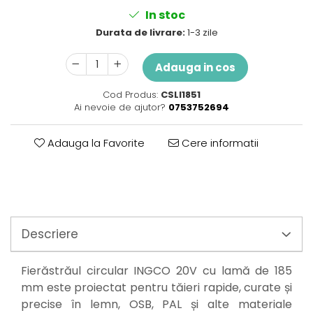
Perne
In stoc
Pistol pentru vopsit
Durata de livrare:
1-3 zile
Pompă, hidrofor
Hidrofoare
Adauga in cos
Presostate/Regulatoare de
presiune
Cod Produs:
CSLI1851
Ai nevoie de ajutor?
0753752694
Prelungitoare
Rindele electrice
Adauga la Favorite
Cere informatii
Accesorii rindele
Scule electrice
Accesorii pentru polizor
Accesorii scule electrice
Compresoare aer
Descriere
Fierastrau sabie
Fierăstrău circular
Fierăstrăul circular INGCO 20V cu lamă de 185
Flexuri
mm este proiectat pentru tăieri rapide, curate și
Mixere mortar
precise în lemn, OSB, PAL și alte materiale
Motoare electrice