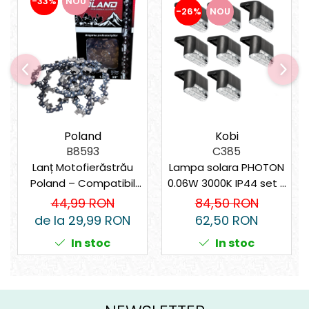
-33%
NOU
-26%
NOU
Kobi
Poland
C385
B8593
Lampa solara PHOTON
Lanț Motofierăstrău
0.06W 3000K IP44 set 8
Poland – Compatibil
bucati
universal
84,50 RON
44,99 RON
62,50 RON
de la 29,99 RON
In stoc
In stoc