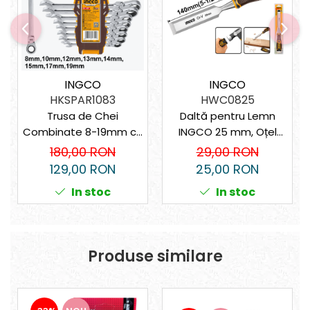
INGCO
INGCO
HKSPAR1083
HWC0825
Trusa de Chei
Daltă pentru Lemn
Combinate 8-19mm cu
INGCO 25 mm, Oțel
Clichet și Cap Flexibil –
Cr‑V, Mâner Ergonomic
180,00 RON
29,00 RON
Precizie și Durabilitate
129,00 RON
25,00 RON
In stoc
In stoc
Produse similare