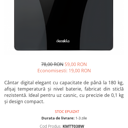
Blendere și mixere
Mașini de șlefuit
Capsatoare
Măști de sudură
Căni
Nivele cu bulă
Drujbă
Nivelă laser
Accesorii pentru drujbă
Picamere
Echipamente de protecție
Polizoare unghiulare
Foarfece tablă
Foarfeci Grădină
78,00 RON
59,00 RON
Grătare Electrice
Economisesti:
19,00
RON
Grătare și accesorii
Cântar digital elegant cu capacitate de până la 180 kg,
Instalații sanitare
afișaj temperatură și nivel baterie, fabricat din sticlă
rezistentă. Ideal pentru uz casnic, cu precizie de 0,1 kg
Lampi
și design compact.
Mașină de tocat carne
STOC EPUIZAT
Mori electrice
Durata de livrare:
1-3 zile
Oale și vase de gătit
Cod Produs:
KMTT038W