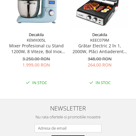
Decakila
Decakila
KEMX005L
KEEC079M
Mixer Profesional cu Stand
Grătar Electric 2 în 1,
Oal
1200W, 8 Viteze, Bol Inox
2000W, Plăci Antiaderente,
5.5L, Accesorii Complete –
Cronometru și Control
3.250,00 RON
348,00 RON
Tocător, Blender, Mașină de
Temperatură – 4 Felii,
1.999,00 RON
264,00 RON
Tocat Carne, Aparat de
Siguranță Termică, Design
Paste
Compact
IN STOC
IN STOC
NEWSLETTER
Nu rata ofertele si promotiile noastre