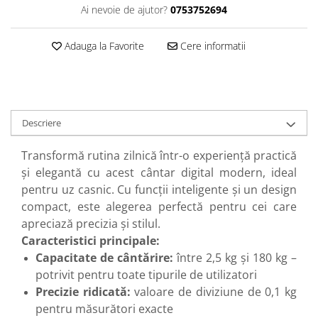
Perne
Ai nevoie de ajutor?
0753752694
Pistol pentru vopsit
Adauga la Favorite
Cere informatii
Pompă, hidrofor
Hidrofoare
Presostate/Regulatoare de
presiune
Descriere
Prelate și Folii de Protecție
Prelungitoare
Transformă rutina zilnică într-o experiență practică
Rindele electrice
și elegantă cu acest cântar digital modern, ideal
pentru uz casnic. Cu funcții inteligente și un design
Accesorii rindele
compact, este alegerea perfectă pentru cei care
Scule electrice
apreciază precizia și stilul.
Accesorii pentru polizor
Caracteristici principale:
Accesorii scule electrice
Capacitate de cântărire:
între 2,5 kg și 180 kg –
Compresoare aer
potrivit pentru toate tipurile de utilizatori
Fierastrau sabie
Precizie ridicată:
valoare de diviziune de 0,1 kg
Fierăstrău circular
pentru măsurători exacte