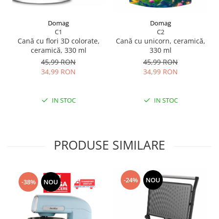
Domag
Domag
C1
C2
Cană cu flori 3D colorate,
Cană cu unicorn, ceramică,
ceramică, 330 ml
330 ml
45,99 RON
45,99 RON
34,99 RON
34,99 RON
IN STOC
IN STOC
PRODUSE SIMILARE
-24%
NOU
-38%
NOU