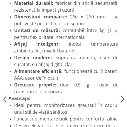
Material durabil:
fabricat din sticlă securizată,
Flexuri
rezistentă la impact și uzură
Mixere mortar
Dimensiuni compacte:
260 x 260 mm – se
Motoare electrice
potrivește perfect în orice spațiu
Pistoale de bătut cuie
Unități de măsură:
comutabil între kg și lb,
Polizoare
pentru flexibilitate internațională
Seturi aparate electrice
Afișaj inteligent:
indică temperatura
Testere electrice
ambientală și nivelul bateriei
Unelte multifuncționale
Design modern:
suprafață netedă, ușor de
Vibratoare pentru beton
curățat, cu afișaj digital clar
Scule manuale
Alimentare eficientă:
funcționează cu 2 baterii
AAA, ușor de înlocuit
Aparate de Tăiat Gresie
Greutate proprie:
doar 0,5 kg – ușor de
Briceag multifuncțional
transportat și depozitat
Ciocan
Avantaje:
Clești
Ideal pentru monitorizarea greutății în cadrul
Dălți pentru Lemn
unui stil de viață sănătos
Menghine
Funcții suplimentare utile pentru confortul zilnic
Scule pentru Gresie și Sticlă
Design elegant care se integrează în orice decor