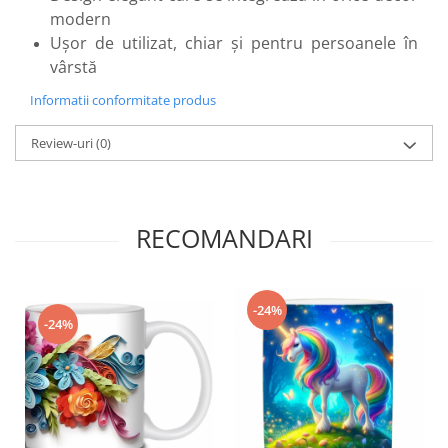
Scule pentru grădină
modern
Suflantă frunze
Ușor de utilizat, chiar și pentru persoanele în
vârstă
Suporturi laptop
Tirbușoane și deschizătoare de
Informatii conformitate produs
sticle
Review-uri
(0)
Trafalet
Trimmere
Trusă tubulare
RECOMANDARI
Unelte pentru altoit
Unelte pentru grădină
Greble
-24%
-24%
Motoforeze și Burghie de Pământ
Ventilatoare