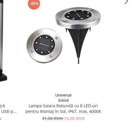
-48%
-43%
Universal
B4668
gră
Lampa Solara Rotundă cu 8 LED-uri
Lampă Mach
 USB și
pentru Montaj în Sol, IP67, Inox, 4000K
26 
e 15W,
N
31,00 RON
16,00 RON
1
irou și