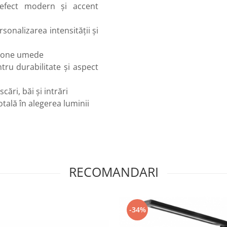
 efect modern și accent
onalizarea intensității și
și zone umede
ntru durabilitate și aspect
scări, băi și intrări
totală în alegerea luminii
RECOMANDARI
-34%