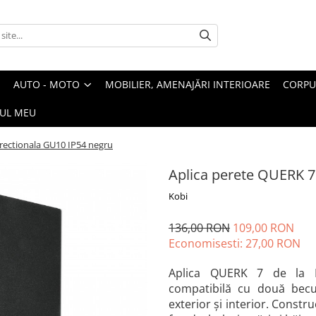
AUTO - MOTO
MOBILIER, AMENAJĂRI INTERIOARE
CORPU
UL MEU
irectionala GU10 IP54 negru
Aplica perete QUERK 7
Kobi
136,00 RON
109,00 RON
Economisesti:
27,00
RON
Aplica QUERK 7 de la KO
compatibilă cu două becur
exterior și interior. Constru