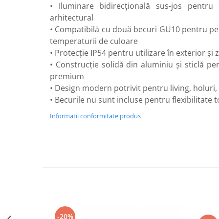
• Iluminare bidirecțională sus-jos pentru
Perne
arhitectural
Pistol pentru vopsit
• Compatibilă cu două becuri GU10 pentru pers
Pompă, hidrofor
temperaturii de culoare
Hidrofoare
• Protecție IP54 pentru utilizare în exterior 
• Construcție solidă din aluminiu și sticlă pe
Presostate/Regulatoare de
presiune
premium
Prelungitoare
• Design modern potrivit pentru living, holuri, 
• Becurile nu sunt incluse pentru flexibilitate 
Rindele electrice
Informatii conformitate produs
Accesorii rindele
Scule electrice
Accesorii pentru polizor
Accesorii scule electrice
Compresoare aer
Fierastrau sabie
Fierăstrău circular
Flexuri
-20%