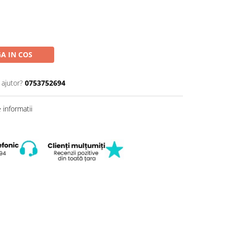
A IN COS
 ajutor?
0753752694
informatii