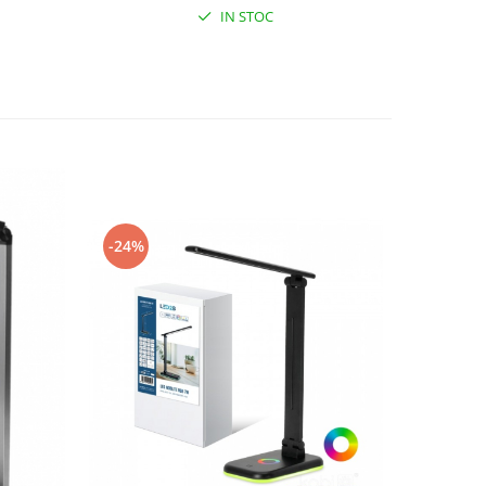
IN STOC
-24%