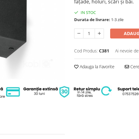
fațade, holuri, scări și băi.
IN STOC
Durata de livrare:
1-3 zile
ADAUG
Cod Produs:
C381
Ai nevoie de
Adauga la Favorite
Cere 