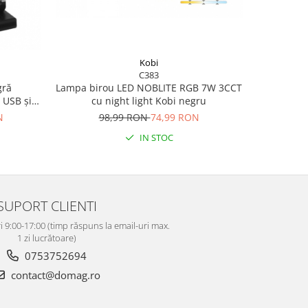
Kobi
C383
gră
Lampa birou LED NOBLITE RGB 7W 3CCT
 USB și
cu night light Kobi negru
e 15W,
N
98,99 RON
74,99 RON
irou și
IN STOC
SUPORT CLIENTI
i 9:00-17:00 (timp răspuns la email-uri max.
1 zi lucrătoare)
0753752694
contact@domag.ro