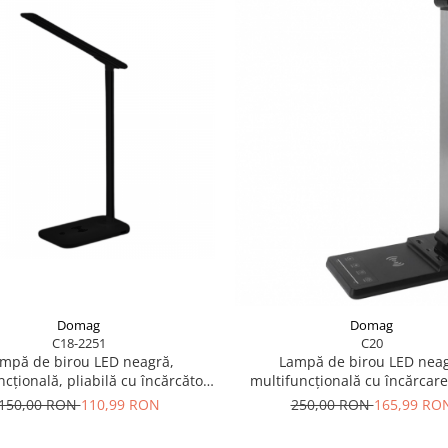
Domag
Domag
C18-2251
C20
mpă de birou LED neagră,
Lampă de birou LED nea
ncțională, pliabilă cu încărcător
multifuncțională cu încărcare
ss, modernă, pentru dormitor,
încărcător wireless rapid d
150,00 RON
110,99 RON
250,00 RON
165,99 RO
birou și living
control tactil, ideală pentru b
acasă.