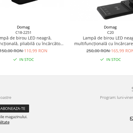
Domag
Domag
C18-2251
C20
mpă de birou LED neagră,
Lampă de birou LED nea
ncțională, pliabilă cu încărcător
multifuncțională cu încărcare
ss, modernă, pentru dormitor,
încărcător wireless rapid d
150,00 RON
110,99 RON
250,00 RON
165,99 RO
birou și living
control tactil, ideală pentru b
IN STOC
IN STOC
acasă.
noastre
Program: luni-viner
ile magazinului.
litate