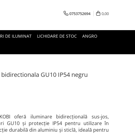
0753752694
0,00
RI DE ILUMINAT
LICHIDARE DE STOC
ANGRO
 bidirectionala GU10 IP54 negru
BI oferă iluminare bidirecțională sus-jos,
i GU10 și protecție IP54 pentru utilizare în
cție durabilă din aluminiu și sticlă, ideală pentru