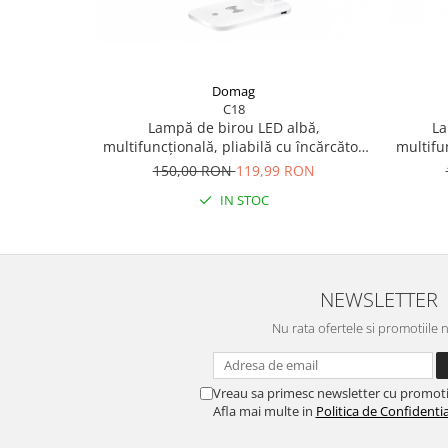
Domag
C18
Lampă de birou LED albă,
La
multifuncțională, pliabilă cu încărcător
multifu
wireless, modernă, pentru dormitor,
wirele
150,00 RON
119,99 RON
birou și living.
IN STOC
NEWSLETTER
Nu rata ofertele si promotiile 
Vreau sa primesc newsletter cu promoti
Afla mai multe in
Politica de Confidentia