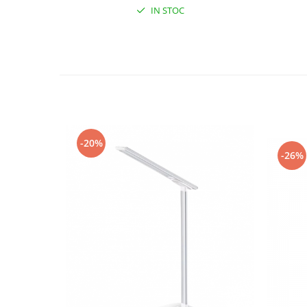
Suflantă frunze
IN STOC
Suporturi laptop
Tirbușoane și deschizătoare de
sticle
Trafalet
Trimmere
Trusă tubulare
-20%
Unelte pentru altoit
-26%
Unelte pentru grădină
Greble
Motoforeze și Burghie de Pământ
Ventilatoare