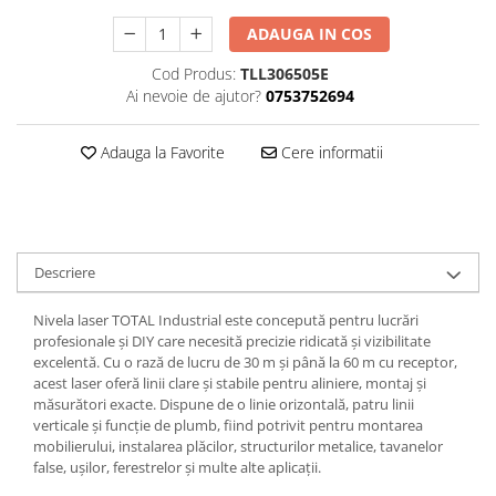
Perne
ADAUGA IN COS
Pistol pentru vopsit
Cod Produs:
TLL306505E
Pompă, hidrofor
Ai nevoie de ajutor?
0753752694
Hidrofoare
Presostate/Regulatoare de
Adauga la Favorite
Cere informatii
presiune
Prelate și Folii de Protecție
Prelungitoare
Rindele electrice
Descriere
Accesorii rindele
Nivela laser TOTAL Industrial este concepută pentru lucrări
Scule electrice
profesionale și DIY care necesită precizie ridicată și vizibilitate
Accesorii pentru polizor
excelentă. Cu o rază de lucru de 30 m și până la 60 m cu receptor,
acest laser oferă linii clare și stabile pentru aliniere, montaj și
Accesorii scule electrice
măsurători exacte. Dispune de o linie orizontală, patru linii
Compresoare aer
verticale și funcție de plumb, fiind potrivit pentru montarea
mobilierului, instalarea plăcilor, structurilor metalice, tavanelor
Fierastrau sabie
false, ușilor, ferestrelor și multe alte aplicații.
Fierăstrău circular