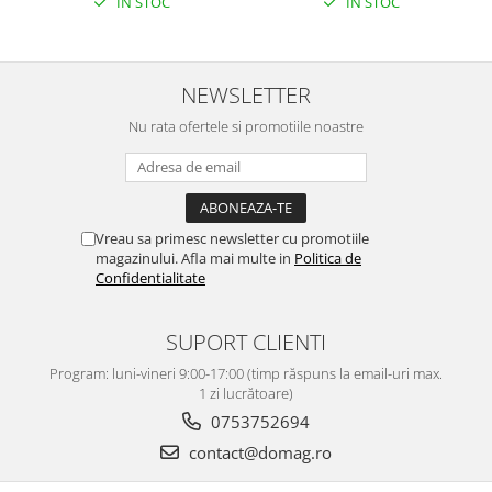
IN STOC
IN STOC
NEWSLETTER
Nu rata ofertele si promotiile noastre
Vreau sa primesc newsletter cu promotiile
magazinului. Afla mai multe in
Politica de
Confidentialitate
SUPORT CLIENTI
Program: luni-vineri 9:00-17:00 (timp răspuns la email-uri max.
1 zi lucrătoare)
0753752694
contact@domag.ro