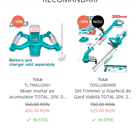
Scule pentru grădină
Suflantă frunze
Suporturi laptop
-18%
-16%
NOU
Tirbușoane și deschizătoare de
sticle
Trafalet
Trimmere
Trusă tubulare
Unelte pentru altoit
Total
Total
Unelte pentru grădină
TL TMXLI2001
TOSLI240585E
Mixer mortar pe
Set Trimmer și Foarfecă de
Greble
acumulator TOTAL, 20V, 0–
Gard Viabilă TOTAL 20V, 2 x
Motoforeze și Burghie de Pământ
650 RPM, prindere M14,
Acumulator 2Ah +
550,00 RON
750,00 RON
fără baterie
Încărcător
450,00 RON
629,00 RON
Ventilatoare
IN STOC
IN STOC