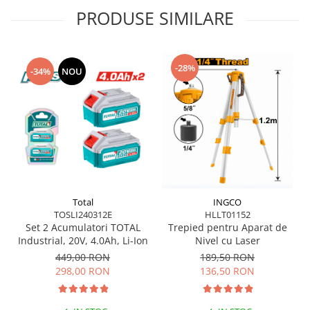
PRODUSE SIMILARE
-28%
-34%
NOU
Total
INGCO
TOSLI240312E
HLLT01152
Set 2 Acumulatori TOTAL
Trepied pentru Aparat de
Industrial, 20V, 4.0Ah, Li-Ion
Nivel cu Laser
449,00 RON
189,50 RON
298,00 RON
136,50 RON