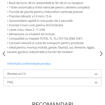
Flexuri
• Rază de lucru 30 m, extensibilă la 50–60 m cu receptor
• 1 linie orizontală și 4 linii verticale pentru aliniere completă
Mixere mortar
• Funcție de plumb pentru măsurători verticale precise
Motoare electrice
• Precizie ridicată: ±1.0 mm / 5 m
Pistoale de bătut cuie
• Autonivelare rapidă în mai puțin de 3 secunde
• Funcție Cross Lock pentru linii înclinate
Polizoare
• Laser roșu, clasa 2, <1 mW
Seturi aparate electrice
• Alimentare cu 4 baterii AA incluse
• Compatibil cu trepied TOTAL TL TLLT01152 (filet 5/8")
Testere electrice
• Carcasă robustă și cutie de transport pentru protecție
Unelte multifuncționale
• Ideal pentru montaj mobilă, gresie, faianță, uși, ferestre, rigips,
Vibratoare pentru beton
tavane, garduri, balustrade și lucrări de nivelare
Scule manuale
Informatii conformitate produs
Aparate de Tăiat Gresie
Briceag multifuncțional
Review-uri
(1)
Ciocan
FAQ
Clești
Dălți pentru Lemn
Menghine
Scule pentru Gresie și Sticlă
RECOMANDARI