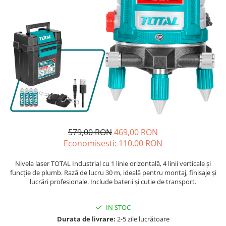
Blendere și mixere
Mașini de șlefuit
Capsatoare
Măști de sudură
Căni
Nivele cu bulă
Drujbă
Nivelă laser
Accesorii pentru drujbă
Picamere
Echipamente de protecție
Polizoare unghiulare
Foarfece tablă
Foarfeci Grădină
Grătare Electrice
579,00 RON
469,00 RON
Grătare și accesorii
Economisesti:
110,00
RON
Instalații sanitare
Nivela laser TOTAL Industrial cu 1 linie orizontală, 4 linii verticale și
Lampi
funcție de plumb. Rază de lucru 30 m, ideală pentru montaj, finisaje și
lucrări profesionale. Include baterii și cutie de transport.
Mașină de tocat carne
Mori electrice
IN STOC
Oale și vase de gătit
Durata de livrare:
2-5 zile lucrătoare