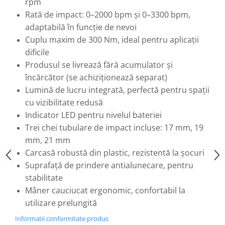
rpm
Flexuri
Rată de impact: 0–2000 bpm și 0–3300 bpm,
Mixere mortar
adaptabilă în funcție de nevoi
Motoare electrice
Cuplu maxim de 300 Nm, ideal pentru aplicații
Pistoale de bătut cuie
dificile
Polizoare
Produsul se livrează fără acumulator și
Seturi aparate electrice
încărcător (se achiziționează separat)
Testere electrice
Lumină de lucru integrată, perfectă pentru spații
Unelte multifuncționale
cu vizibilitate redusă
Vibratoare pentru beton
Indicator LED pentru nivelul bateriei
Scule manuale
Trei chei tubulare de impact incluse: 17 mm, 19
Aparate de Tăiat Gresie
mm, 21 mm
Briceag multifuncțional
Carcasă robustă din plastic, rezistentă la șocuri
Ciocan
Suprafață de prindere antialunecare, pentru
Clești
stabilitate
Mâner cauciucat ergonomic, confortabil la
Dălți pentru Lemn
utilizare prelungită
Menghine
Scule pentru Gresie și Sticlă
Informatii conformitate produs