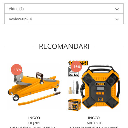
Scule pentru grădină
Video
(1)
Suflantă frunze
Suporturi laptop
Review-uri
(0)
Tirbușoane și deschizătoare de
sticle
Trafalet
RECOMANDARI
Trimmere
Trusă tubulare
-16%
Unelte pentru altoit
-13%
Unelte pentru grădină
Greble
Motoforeze și Burghie de Pământ
Ventilatoare
INGCO
INGCO
HFJ201
AAC1601