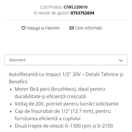
Perne
Cod Produs:
CIWLI20010
Pistol pentru vopsit
Ai nevoie de ajutor?
0753752694
Pompă, hidrofor
Adauga la Favorite
Cere informatii
Hidrofoare
Presostate/Regulatoare de
presiune
Prelate și Folii de Protecție
Descriere
Prelungitoare
Rindele electrice
Autofiletantă cu Impact 1/2" 20V – Detalii Tehnice și
Accesorii rindele
Beneficii
Scule electrice
Motor fără perii (brushless), ideal pentru
durabilitate și eficiență crescută
Accesorii pentru polizor
Voltaj de 20V, potrivit pentru lucrări solicitante
Accesorii scule electrice
Cap de înșurubat de 1/2" (12.7 mm), pentru
Compresoare aer
furnizarea eficientă a cuplului
Fierastrau sabie
Două trepte de viteză: 0–1300 rpm și 0–2100
Fierăstrău circular