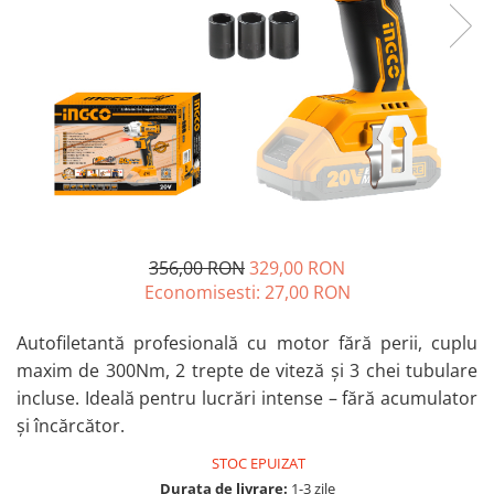
Blendere și mixere
Mașini de șlefuit
Capsatoare
Măști de sudură
Căni
Nivele cu bulă
Drujbă
Nivelă laser
Accesorii pentru drujbă
Picamere
Echipamente de protecție
Polizoare unghiulare
Foarfece tablă
Foarfeci Grădină
356,00 RON
329,00 RON
Grătare Electrice
Economisesti:
27,00
RON
Grătare și accesorii
Instalații sanitare
Autofiletantă profesională cu motor fără perii, cuplu
maxim de 300Nm, 2 trepte de viteză și 3 chei tubulare
Lampi
incluse. Ideală pentru lucrări intense – fără acumulator
Mașină de tocat carne
și încărcător.
Mori electrice
STOC EPUIZAT
Oale și vase de gătit
Durata de livrare:
1-3 zile