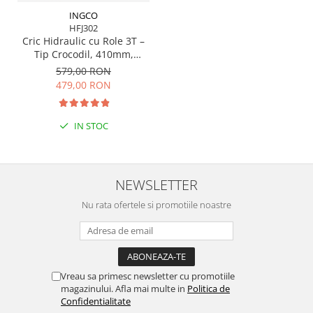
INGCO
HFJ302
Cric Hidraulic cu Role 3T –
Tip Crocodil, 410mm,
INGCO
579,00 RON
479,00 RON
IN STOC
NEWSLETTER
Nu rata ofertele si promotiile noastre
Vreau sa primesc newsletter cu promotiile
magazinului. Afla mai multe in
Politica de
Confidentialitate