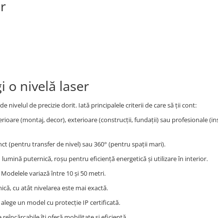
r
i o nivelă laser
e nivelul de precizie dorit. Iată principalele criterii de care să ții cont:
rioare (montaj, decor), exterioare (construcții, fundații) sau profesionale (ins
unct (pentru transfer de nivel) sau 360° (pentru spații mari).
 lumină puternică, roșu pentru eficiență energetică și utilizare în interior.
Modelele variază între 10 și 50 metri.
ă, cu atât nivelarea este mai exactă.
alege un model cu protecție IP certificată.
 reîncărcabile îți oferă mobilitate și eficiență.