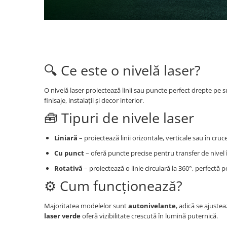
Perne
Pistol pentru vopsit
Pompă, hidrofor
Hidrofoare
🔍 Ce este o nivelă laser?
Presostate/Regulatoare de
presiune
Prelate și Folii de Protecție
O nivelă laser proiectează linii sau puncte perfect drepte pe su
finisaje, instalații și decor interior.
Prelungitoare
🧰 Tipuri de nivele laser
Rindele electrice
Accesorii rindele
Liniară
– proiectează linii orizontale, verticale sau în cruce
Scule electrice
Cu punct
– oferă puncte precise pentru transfer de nivel 
Accesorii pentru polizor
Rotativă
– proiectează o linie circulară la 360°, perfectă p
Accesorii scule electrice
⚙️ Cum funcționează?
Compresoare aer
Fierastrau sabie
Majoritatea modelelor sunt
autonivelante
, adică se ajuste
laser verde
oferă vizibilitate crescută în lumină puternică.
Fierăstrău circular