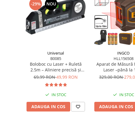
-29%
NOU
Universal
INGCO
B0085
HLL156508
Boloboc cu Laser + Ruletă
Aparat de Măsură 
2.5m – Aliniere precisă și
Laser –până la
măsurători rapide
Autonivelare, Fu
69,99 RON
49,99 RON
329,00 RON
279,
Orizontal/Vertical
IN STOC
IN STOC
ADAUGA IN COS
ADAUGA IN COS