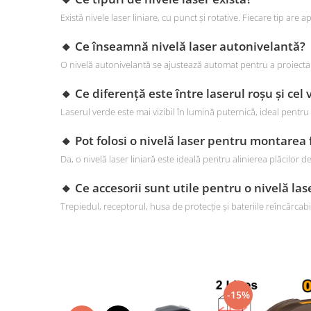
Există nivele laser liniare, cu punct și rotative. Fiecare tip are ap
🔸 Ce înseamnă nivelă laser autonivelantă?
O nivelă autonivelantă se ajustează automat pentru a proiecta l
🔸 Ce diferență este între laserul roșu și cel
Laserul verde este mai vizibil în lumină puternică, ideal pentru 
🔸 Pot folosi o nivelă laser pentru montarea 
Da, o nivelă laser liniară este ideală pentru alinierea plăcilor de
🔸 Ce accesorii sunt utile pentru o nivelă las
Trepiedul, receptorul, husa de protecție și bateriile reîncărcabil
-15%