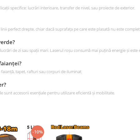
licații specifice: lucrări interioare, transfer de nivel, sau proiecte de exterior.
inii perfect drepte, chiar dacă suprafața pe care este plasată nu este complet
 verde?
lucrări de zi sau spații mari. Laserul roșu consumă mai puțină energie și este ef
faianței?
 faianță, tapet, rafturi sau corpuri de iluminat.
er?
e sunt accesorii esențiale pentru utilizare eficientă și mobilitate.
-10%