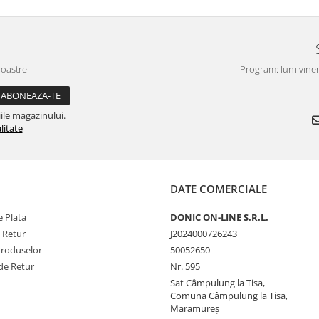
noastre
Program: luni-viner
ile magazinului.
litate
DATE COMERCIALE
 Plata
DONIC ON-LINE S.R.L.
e Retur
J2024000726243
Produselor
50052650
de Retur
Nr. 595
Sat Câmpulung la Tisa,
Comuna Câmpulung la Tisa,
Maramureș