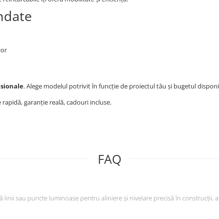
ndate
ior
esionale
. Alege modelul potrivit în funcție de proiectul tău și bugetul disponi
e rapidă, garanție reală, cadouri incluse.
FAQ
linii sau puncte luminoase pentru aliniere și nivelare precisă în construcții, a