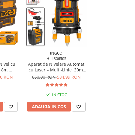
INGCO
HLL306505
Nivel cu
Aparat de Nivelare Automat
 18m,
cu Laser – Multi-Linie, 30m,
ncții
Precizie ±1mm + Accesorii
00 RON
650,00 RON
584,99 RON
, Magnet
IN STOC
ADAUGA IN COS