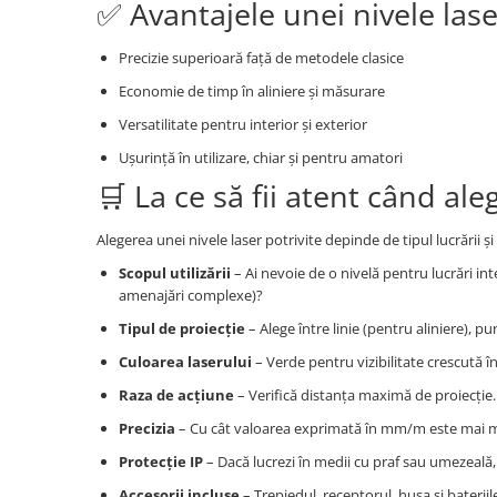
✅ Avantajele unei nivele lase
Flexuri
Mixere mortar
Precizie superioară față de metodele clasice
Motoare electrice
Economie de timp în aliniere și măsurare
Pistoale de bătut cuie
Versatilitate pentru interior și exterior
Polizoare
Seturi aparate electrice
Ușurință în utilizare, chiar și pentru amatori
Testere electrice
🛒 La ce să fii atent când aleg
Unelte multifuncționale
Alegerea unei nivele laser potrivite depinde de tipul lucrării și d
Vibratoare pentru beton
Scule manuale
Scopul utilizării
– Ai nevoie de o nivelă pentru lucrări inte
amenajări complexe)?
Aparate de Tăiat Gresie
Tipul de proiecție
– Alege între linie (pentru aliniere), p
Briceag multifuncțional
Ciocan
Culoarea laserului
– Verde pentru vizibilitate crescută în
Clești
Raza de acțiune
– Verifică distanța maximă de proiecție. 
Dălți pentru Lemn
Precizia
– Cu cât valoarea exprimată în mm/m este mai mic
Menghine
Protecție IP
– Dacă lucrezi în medii cu praf sau umezeală, 
Scule pentru Gresie și Sticlă
Accesorii incluse
– Trepiedul, receptorul, husa și bateriile