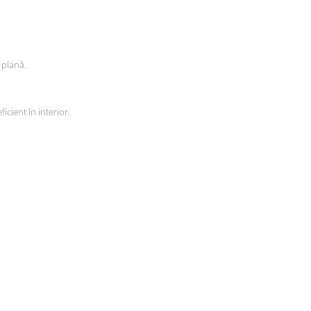
 plană.
icient în interior.