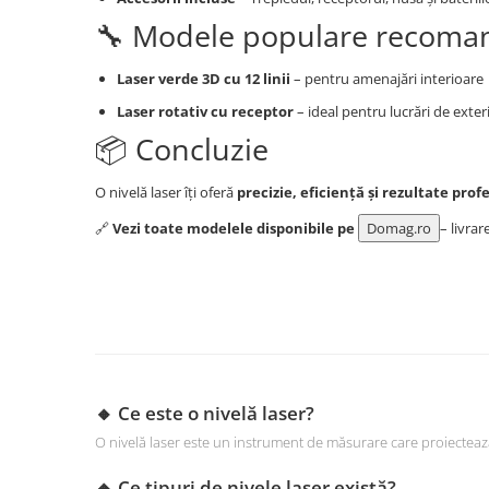
Scule pentru grădină
🔧 Modele populare recoma
Suflantă frunze
Suporturi laptop
Laser verde 3D cu 12 linii
– pentru amenajări interioare
Tirbușoane și deschizătoare de
Laser rotativ cu receptor
– ideal pentru lucrări de exter
sticle
📦 Concluzie
Trafalet
O nivelă laser îți oferă
precizie, eficiență și rezultate prof
Trimmere
Trusă tubulare
🔗
Vezi toate modelele disponibile pe
Domag.ro
– livrar
Unelte pentru altoit
Unelte pentru grădină
Greble
Motoforeze și Burghie de Pământ
Ventilatoare
🔸 Ce este o nivelă laser?
O nivelă laser este un instrument de măsurare care proiectează 
🔸 Ce tipuri de nivele laser există?