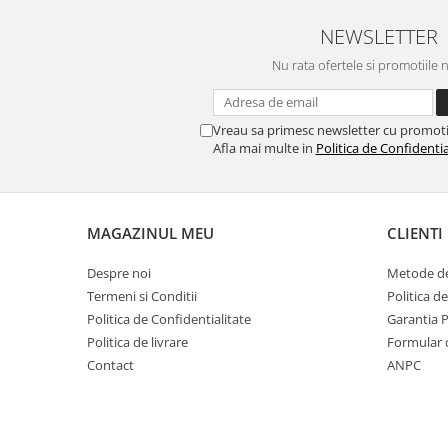
Scule pentru grădină
NEWSLETTER
Suflantă frunze
Suporturi laptop
Nu rata ofertele si promotiile 
Tirbușoane și deschizătoare de
sticle
Vreau sa primesc newsletter cu promoti
Trafalet
Afla mai multe in
Politica de Confidentia
Trimmere
Trusă tubulare
MAGAZINUL MEU
CLIENTI
Unelte pentru altoit
Unelte pentru grădină
Despre noi
Metode de
Termeni si Conditii
Politica d
Greble
Politica de Confidentialitate
Garantia 
Motoforeze și Burghie de Pământ
Politica de livrare
Formular 
Ventilatoare
Contact
ANPC