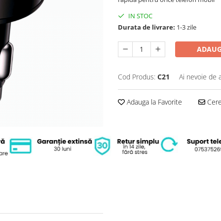
IN STOC
Durata de livrare:
1-3 zile
ADAUG
Cod Produs:
C21
Ai nevoie de 
Adauga la Favorite
Cere 