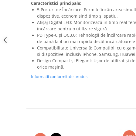
Caracteristici principale:
Perne
5 Porturi de Încărcare: Permite încărcarea simu
Pistol pentru vopsit
dispozitive, economisind timp și spațiu.
Afișaj Digital LED: Monitorizează în timp real te
Pompă, hidrofor
încărcare pentru o utilizare sigură.
Hidrofoare
PD Type-C și QC3.0: Tehnologii de încărcare rapi
Presostate/Regulatoare de
de până la 4 ori mai rapidă decât încărcătoarele
presiune
Compatibilitate Universală: Compatibil cu o gam
Prelate și Folii de Protecție
și dispozitive, inclusiv iPhone, Samsung, Huawei 
Design Compact și Elegant: Ușor de utilizat și de
Prelungitoare
orice mașină.
Rindele electrice
Informatii conformitate produs
Accesorii rindele
Scule electrice
Accesorii pentru polizor
Accesorii scule electrice
Compresoare aer
Fierastrau sabie
Fierăstrău circular