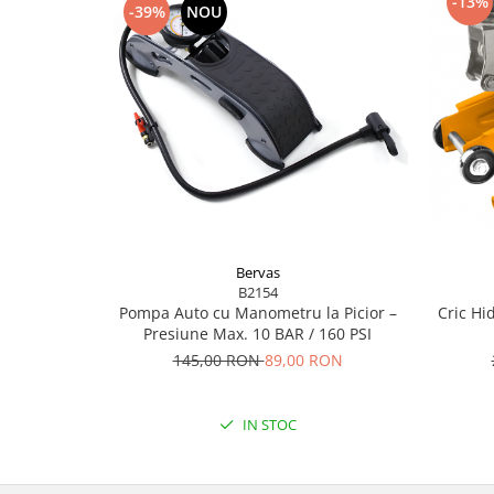
-13%
Flexuri
-39%
NOU
Mixere mortar
Motoare electrice
Pistoale de bătut cuie
Polizoare
Seturi aparate electrice
Testere electrice
Unelte multifuncționale
Vibratoare pentru beton
Scule manuale
Bervas
B2154
Aparate de Tăiat Gresie
Pompa Auto cu Manometru la Picior –
Cric Hid
Briceag multifuncțional
Presiune Max. 10 BAR / 160 PSI
145,00 RON
89,00 RON
Ciocan
Clești
Dălți pentru Lemn
IN STOC
Menghine
Scule pentru Gresie și Sticlă