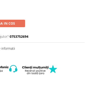
A IN COS
ajutor?
0753752694
informatii