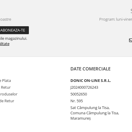
noastre
Program: luni-viner
ile magazinului.
litate
DATE COMERCIALE
 Plata
DONIC ON-LINE S.R.L.
e Retur
J2024000726243
Produselor
50052650
de Retur
Nr. 595
Sat Câmpulung la Tisa,
Comuna Câmpulung la Tisa,
Maramureș