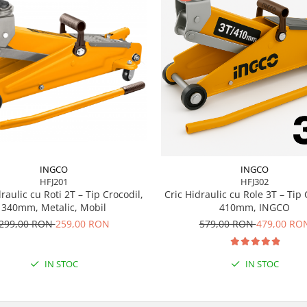
INGCO
INGCO
HFJ201
HFJ302
raulic cu Roti 2T – Tip Crocodil,
Cric Hidraulic cu Role 3T – Tip 
340mm, Metalic, Mobil
410mm, INGCO
299,00 RON
259,00 RON
579,00 RON
479,00 RO
IN STOC
IN STOC