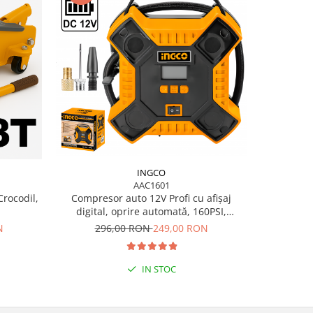
-20%
INGCO
AAC1601
Crocodil,
Compresor auto 12V Profi cu afișaj
Compreso
digital, oprire automată, 160PSI,
12V, 120P
35L/min, LED, 3m cablu, 3 accesorii
N
296,00 RON
249,00 RON
28
incluse
IN STOC