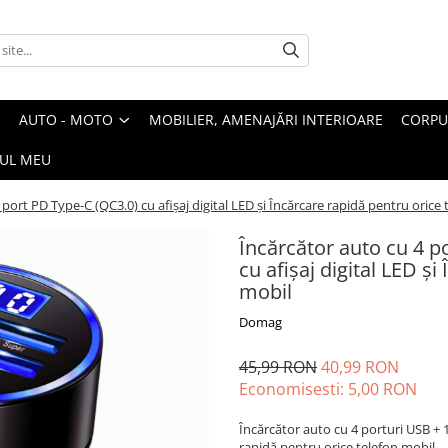
AUTO - MOTO
MOBILIER, AMENAJĂRI INTERIOARE
CORPU
UL MEU
 port PD Type-C (QC3.0) cu afișaj digital LED și Încărcare rapidă pentru orice
Încărcător auto cu 4 p
cu afișaj digital LED ș
mobil
Domag
45,99 RON
40,99 RON
Economisesti:
5,00
RON
Încărcător auto cu 4 porturi USB + 1
rapidă pentru orice telefon mobil