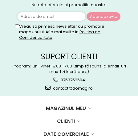
Perne
Nu rata ofertele si promotiile noastre
Pistol pentru vopsit
Pompă, hidrofor
Vreau sa primesc newsletter cu promotiile
Hidrofoare
magazinului. Afla mai multe in
Politica de
Presostate/Regulatoare de
Confidentialitate
presiune
Prelungitoare
SUPORT CLIENTI
Rindele electrice
Program: luni-vineri 9:00-17:00 (timp răspuns la email-uri
Accesorii rindele
max. 1 zi lucrătoare)
Scule electrice
0753752694
Accesorii pentru polizor
contact@domag.ro
Accesorii scule electrice
Compresoare aer
Fierastrau sabie
MAGAZINUL MEU
Fierăstrău circular
CLIENTI
Flexuri
Mixere mortar
DATE COMERCIALE
Motoare electrice