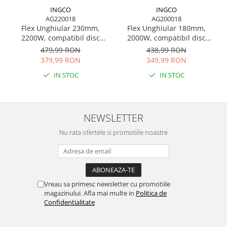
INGCO
INGCO
AG200018
AG220018
Flex Unghiular 180mm,
Flex Unghiular 230mm,
2000W, compatibil disc
2200W, compatibil disc
115–180mm, filet M14
115–230mm, filet M14
438,99 RON
479,99 RON
349,99 RON
379,99 RON
IN STOC
IN STOC
NEWSLETTER
Nu rata ofertele si promotiile noastre
Vreau sa primesc newsletter cu promotiile
magazinului. Afla mai multe in
Politica de
Confidentialitate