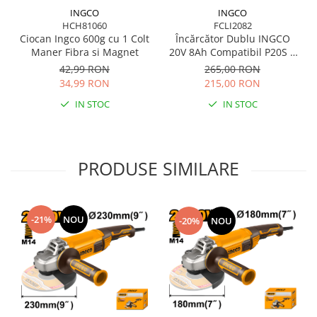
Scule pentru grădină
INGCO
INGCO
Suflantă frunze
HCH81060
FCLI2082
Ciocan Ingco 600g cu 1 Colt
Încărcător Dublu INGCO
Suporturi laptop
Maner Fibra si Magnet
20V 8Ah Compatibil P20S 2
Sloturi
Tirbușoane și deschizătoare de
42,99 RON
265,00 RON
sticle
34,99 RON
215,00 RON
IN STOC
IN STOC
Trafalet
Trimmere
Trusă tubulare
PRODUSE SIMILARE
Unelte pentru altoit
Unelte pentru grădină
Greble
-21%
NOU
-20%
NOU
Motoforeze și Burghie de Pământ
Ventilatoare