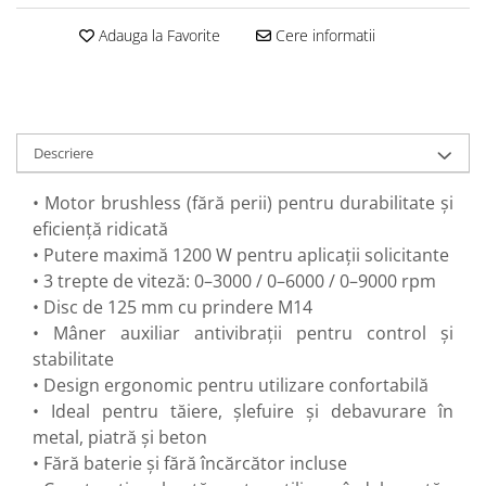
Perne
Adauga la Favorite
Cere informatii
Pistol pentru vopsit
Pompă, hidrofor
Hidrofoare
Presostate/Regulatoare de
Descriere
presiune
Prelate și Folii de Protecție
• Motor brushless (fără perii) pentru durabilitate și
Prelungitoare
eficiență ridicată
• Putere maximă 1200 W pentru aplicații solicitante
Rindele electrice
• 3 trepte de viteză: 0–3000 / 0–6000 / 0–9000 rpm
Accesorii rindele
• Disc de 125 mm cu prindere M14
Scule electrice
• Mâner auxiliar antivibrații pentru control și
Accesorii pentru polizor
stabilitate
Accesorii scule electrice
• Design ergonomic pentru utilizare confortabilă
• Ideal pentru tăiere, șlefuire și debavurare în
Compresoare aer
metal, piatră și beton
Fierastrau sabie
• Fără baterie și fără încărcător incluse
Fierăstrău circular