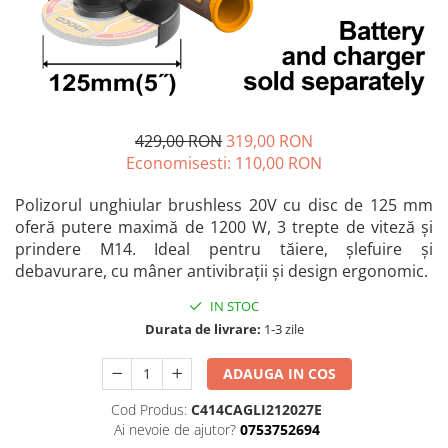
Blendere și mixere
Mașini de șlefuit
Capsatoare
Măști de sudură
Căni
Nivele cu bulă
Drujbă
Nivelă laser
Accesorii pentru drujbă
429,00 RON
319,00 RON
Picamere
Echipamente de protecție
Economisesti:
110,00
RON
Polizoare unghiulare
Foarfece tablă
Polizorul unghiular brushless 20V cu disc de 125 mm
Foarfeci Grădină
oferă putere maximă de 1200 W, 3 trepte de viteză și
Grătare Electrice
prindere M14. Ideal pentru tăiere, șlefuire și
debavurare, cu mâner antivibrații și design ergonomic.
Grătare și accesorii
Instalații sanitare
IN STOC
Durata de livrare:
1-3 zile
Lampi
Mașină de tocat carne
ADAUGA IN COS
Mori electrice
Cod Produs:
C414CAGLI212027E
Oale și vase de gătit
Ai nevoie de ajutor?
0753752694