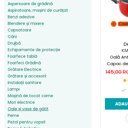
Accesorii pentru oberfreză
Aspersoare de grădină
Capsatoare
Aspiratoare, mașini de curățat
Mașini de șlefuit
Căni
Benzi adezive
Măști de sudură
Blendere și mixere
Drujbă
Nivele cu bulă
Capsatoare
Accesorii pentru drujbă
Căni
Nivelă laser
Echipamente de protecție
Drujbă
D
Picamere
Foarfece tablă
Echipamente de protecție
KM
Polizoare unghiulare
Foarfece tablă
Oală Antiaderentă cu
Foarfeci Grădină
Foarfeci Grădină
Capac de 
Grătare Electrice
Grătare Electrice
+ cad
145,00 
Grătare și accesorii
Grătare și accesorii
termorezi
Instalații sanitare
(B
Instalații sanitare
Lampi
Lampi
Mașină de tocat carne
Mașină de tocat carne
Mori electrice
ADAU
Oale și vase de gătit
Mori electrice
Perne
Oale și vase de gătit
Pistol pentru vopsit