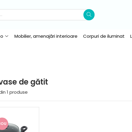
to
Mobilier, amenajări interioare
Corpuri de iluminat
 vase de gătit
din
1
produse
NOU