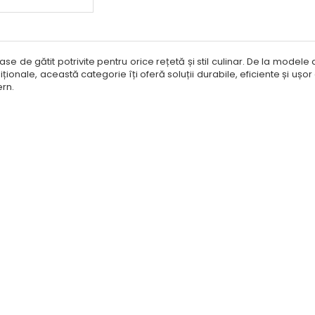
ase de gătit potrivite pentru orice rețetă și stil culinar. De la model
ționale, această categorie îți oferă soluții durabile, eficiente și ușor 
rn.