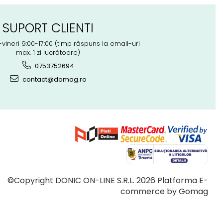
SUPORT CLIENTI
-vineri 9:00-17:00 (timp răspuns la email-uri
max. 1 zi lucrătoare)
0753752694
contact@domag.ro
©Copyright DONIC ON-LINE S.R.L. 2026
Platforma E-
commerce by Gomag