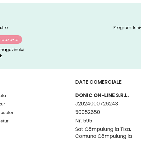
stre
Program: luni
magazinului.
e
DATE COMERCIALE
DONIC ON-LINE S.R.L.
ata
J2024000726243
tur
50052650
duselor
Nr. 595
etur
Sat Câmpulung la Tisa,
Comuna Câmpulung la