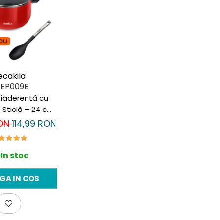
ecakila
EP009B
Sticlă – 24 cm
ou lingură
RON
114,99 RON
stentă Decakila
PA free)
In stoc
GA IN COS