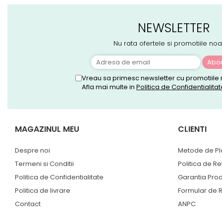
Suporturi laptop
Tirbușoane și deschizătoare de
NEWSLETTER
sticle
Trafalet
Nu rata ofertele si promotiile noa
Trimmere
Trusă tubulare
Vreau sa primesc newsletter cu promotiile 
Afla mai multe in
Politica de Confidentialitat
Unelte pentru altoit
Unelte pentru grădină
Greble
MAGAZINUL MEU
CLIENTI
Motoforeze și Burghie de Pământ
Ventilatoare
Despre noi
Metode de Pl
Termeni si Conditii
Politica de Re
Politica de Confidentialitate
Garantia Pro
Politica de livrare
Formular de R
Contact
ANPC