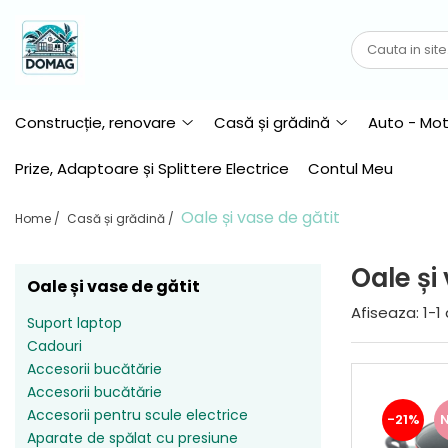
Construcție, renovare
Casă și grădină
Auto - Moto
Accesorii Roabă
Accesorii bucătărie
Compresoare auto
Construcție, renovare
Casă și grădină
Auto - Mo
Acumulatori pentru scule
Accesorii bucătărie
Cricuri hidraulice
electrice
Prize, Adaptoare și Splittere Electrice
Contul Meu
Accesorii pentru scule electrice
Gresoare și pompe de ungere
Aparate de sudură
Accesorii pentru tăiat gresie și
Uleiuri motor
Oale și vase de gătit
faianță
Home /
Casă și grădină /
Bormașini
Încărcătoare auto
Dalta demolator
Accesorii pentru Bormașini
Discuri de tăiere și șlefuit
Oale și
Chei combinate
Oale și vase de gătit
Șurubelnițe electricieni
Chei combinate cu clichet
Afiseaza:
1-
1
Aparate de spălat cu presiune
Suport laptop
Fierăstraie pendulare
Aspersoare de grădină
Cadouri
Gletiere și Spacluri
Accesorii bucătărie
Aspiratoare, mașini de curățat
Accesorii bucătărie
Materiale auxiliare
Benzi adezive
Accesorii pentru scule electrice
-21%
Mașini de frezat/Oberfreze
Aparate de spălat cu presiune
Blendere și mixere