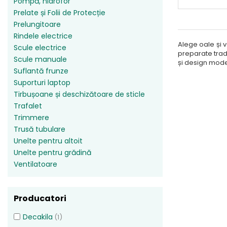
Perne
Pompă, hidrofor
Prelate și Folii de Protecție
Pistol pentru vopsit
Prelungitoare
Pompă, hidrofor
Rindele electrice
Alege oale și v
Hidrofoare
Scule electrice
preparate tradi
Presostate/Regulatoare de
Scule manuale
și design mode
presiune
Suflantă frunze
Prelate și Folii de Protecție
Suporturi laptop
Tirbușoane și deschizătoare de sticle
Prelungitoare
Trafalet
Rindele electrice
Trimmere
Accesorii rindele
Trusă tubulare
Scule electrice
Unelte pentru altoit
Unelte pentru grădină
Accesorii pentru polizor
Ventilatoare
Accesorii scule electrice
Compresoare aer
Fierastrau sabie
Producatori
Fierăstrău circular
Flexuri
Decakila
(1)