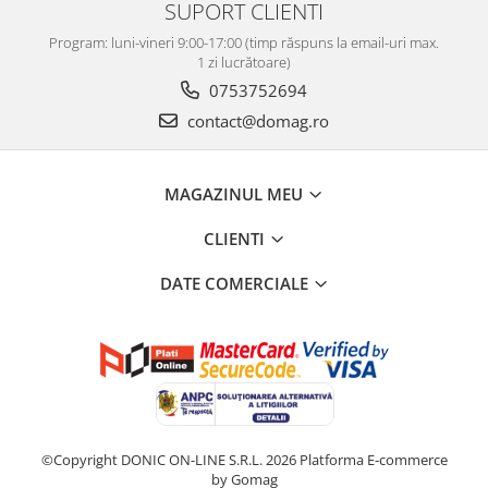
Mixere mortar
SUPORT CLIENTI
Motoare electrice
Program: luni-vineri 9:00-17:00 (timp răspuns la email-uri max.
Pistoale de bătut cuie
1 zi lucrătoare)
0753752694
Polizoare
Seturi aparate electrice
contact@domag.ro
Testere electrice
Unelte multifuncționale
MAGAZINUL MEU
Vibratoare pentru beton
Scule manuale
CLIENTI
Aparate de Tăiat Gresie
DATE COMERCIALE
Briceag multifuncțional
Ciocan
Clești
Dălți pentru Lemn
Menghine
Scule pentru Gresie și Sticlă
©Copyright DONIC ON-LINE S.R.L. 2026
Platforma E-commerce
Scule pentru grădină
by Gomag