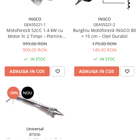
Blendere și mixere
Mașini de șlefuit
Capsatoare
Măști de sudură
INGCO
INGCO
Căni
GEA55221-1
GEA55221-2
Nivele cu bulă
Drujbă
Motoforeză 52CC 1.4 kW cu
Burghiu Motoforeză INGCO 80
Nivelă laser
Motor în 2 Timpi – Pornire
× 15 cm – Oțel Durabil
Accesorii pentru drujbă
Ușoară
999,00 RON
179,00 RON
Picamere
Echipamente de protecție
909,00 RON
149,00 RON
Polizoare unghiulare
Foarfece tablă
IN STOC
IN STOC
Foarfeci Grădină
ADAUGA IN COS
ADAUGA IN COS
Grătare Electrice
Grătare și accesorii
-39%
NOU
Instalații sanitare
Lampi
Mașină de tocat carne
Mori electrice
Universal
Oale și vase de gătit
B7656