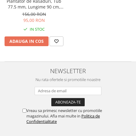
Plantator de Răsaduri, Tub
Perne
77.5 mm, Lungime 90 cm,
Tablă 0.9 mm
Pistol pentru vopsit
156,00 RON
95,00 RON
Pompă, hidrofor
IN STOC
Hidrofoare
Presostate/Regulatoare de
ADAUGA IN COS
presiune
Prelungitoare
Rindele electrice
NEWSLETTER
Accesorii rindele
Nu rata ofertele si promotiile noastre
Scule electrice
Accesorii pentru polizor
Accesorii scule electrice
Compresoare aer
Vreau sa primesc newsletter cu promotiile
Fierastrau sabie
magazinului. Afla mai multe in
Politica de
Confidentialitate
Fierăstrău circular
Flexuri