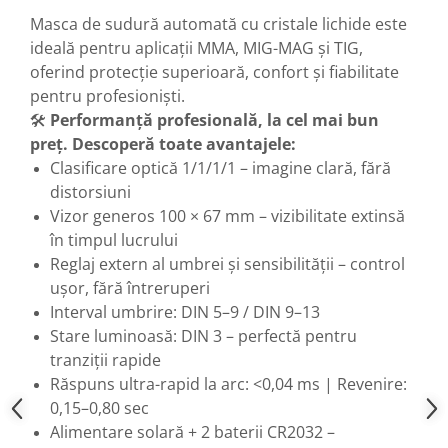
Mixere mortar
Masca de sudură automată cu cristale lichide este
Motoare electrice
ideală pentru aplicații MMA, MIG-MAG și TIG,
Pistoale de bătut cuie
oferind protecție superioară, confort și fiabilitate
Polizoare
pentru profesioniști.
Seturi aparate electrice
🛠️
Performanță profesională, la cel mai bun
Testere electrice
preț. Descoperă toate avantajele:
Unelte multifuncționale
Clasificare optică 1/1/1/1 – imagine clară, fără
Vibratoare pentru beton
distorsiuni
Scule manuale
Vizor generos 100 × 67 mm – vizibilitate extinsă
în timpul lucrului
Aparate de Tăiat Gresie
Reglaj extern al umbrei și sensibilității – control
Briceag multifuncțional
ușor, fără întreruperi
Ciocan
Interval umbrire: DIN 5–9 / DIN 9–13
Clești
Stare luminoasă: DIN 3 – perfectă pentru
Dălți pentru Lemn
tranziții rapide
Menghine
Răspuns ultra-rapid la arc: <0,04 ms | Revenire:
Scule pentru Gresie și Sticlă
0,15–0,80 sec
Scule pentru grădină
Alimentare solară + 2 baterii CR2032 –