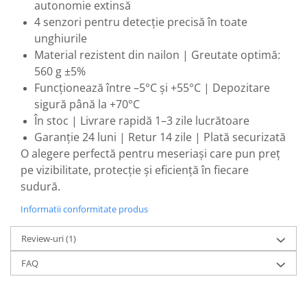
Suflantă frunze
autonomie extinsă
4 senzori pentru detecție precisă în toate
Suporturi laptop
unghiurile
Tirbușoane și deschizătoare de
Material rezistent din nailon | Greutate optimă:
sticle
560 g ±5%
Trafalet
Funcționează între –5°C și +55°C | Depozitare
Trimmere
sigură până la +70°C
În stoc | Livrare rapidă 1–3 zile lucrătoare
Trusă tubulare
Garanție 24 luni | Retur 14 zile | Plată securizată
Unelte pentru altoit
O alegere perfectă pentru meseriași care pun preț
Unelte pentru grădină
pe vizibilitate, protecție și eficiență în fiecare
sudură.
Greble
Motoforeze și Burghie de Pământ
Informatii conformitate produs
Ventilatoare
Review-uri
(1)
FAQ