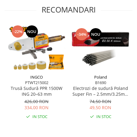
RECOMANDARI
-22%
NOU
-34%
NOU
INGCO
Poland
PTWT215002
B1690
Trusă Sudură PPR 1500W
Electrozi de sudură Poland
ING 20–63 mm
Super Fin – 2.5mm/3.25mm
Rutilici, 2.5 kg
426,00 RON
74,50 RON
334,00 RON
49,50 RON
IN STOC
IN STOC