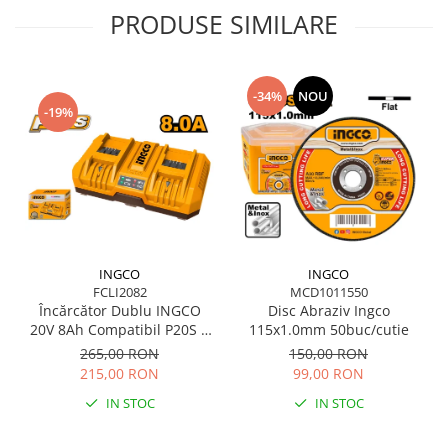
PRODUSE SIMILARE
-34%
NOU
-19%
INGCO
INGCO
FCLI2082
MCD1011550
Încărcător Dublu INGCO
Disc Abraziv Ingco
20V 8Ah Compatibil P20S 2
115x1.0mm 50buc/cutie
Sloturi
265,00 RON
150,00 RON
215,00 RON
99,00 RON
IN STOC
IN STOC