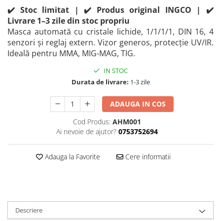
Perne
✔️ Stoc limitat | ✔️ Produs original INGCO | ✔️
Livrare 1–3 zile din stoc propriu
Pistol pentru vopsit
Masca automată cu cristale lichide, 1/1/1/1, DIN 16, 4
Pompă, hidrofor
senzori și reglaj extern. Vizor generos, protecție UV/IR.
Hidrofoare
Ideală pentru MMA, MIG-MAG, TIG.
Presostate/Regulatoare de
IN STOC
presiune
Durata de livrare:
1-3 zile
Prelungitoare
Rindele electrice
ADAUGA IN COS
Accesorii rindele
Cod Produs:
AHM001
Scule electrice
Ai nevoie de ajutor?
0753752694
Accesorii pentru polizor
Adauga la Favorite
Cere informatii
Accesorii scule electrice
Compresoare aer
Fierastrau sabie
Fierăstrău circular
Flexuri
Descriere