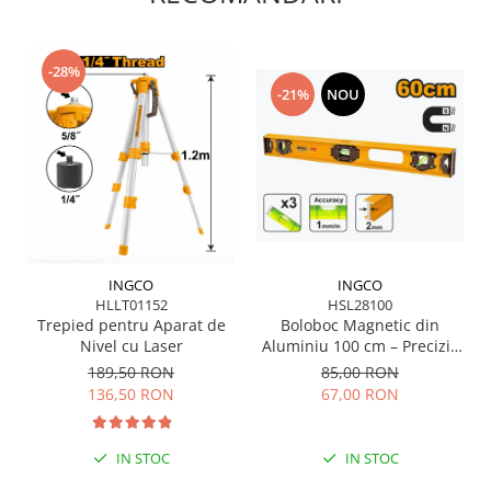
Scule pentru grădină
Suflantă frunze
Suporturi laptop
-28%
-21%
NOU
Tirbușoane și deschizătoare de
sticle
Trafalet
Trimmere
Trusă tubulare
Unelte pentru altoit
INGCO
INGCO
Unelte pentru grădină
HLLT01152
HSL28100
Trepied pentru Aparat de
Boloboc Magnetic din
Greble
Nivel cu Laser
Aluminiu 100 cm – Precizie
Motoforeze și Burghie de Pământ
și Durabilitate pentru
189,50 RON
85,00 RON
Profesioniști
Ventilatoare
136,50 RON
67,00 RON
IN STOC
IN STOC