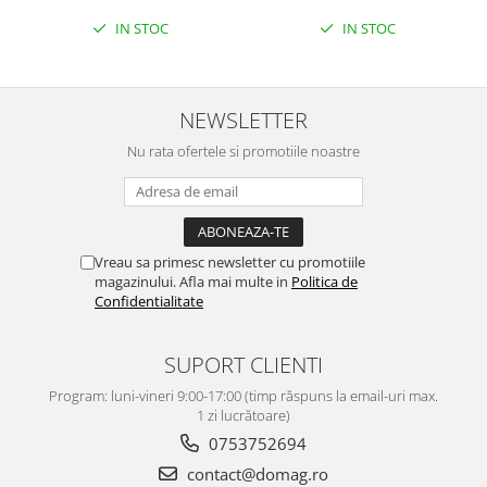
IN STOC
IN STOC
NEWSLETTER
Nu rata ofertele si promotiile noastre
Vreau sa primesc newsletter cu promotiile
magazinului. Afla mai multe in
Politica de
Confidentialitate
SUPORT CLIENTI
Program: luni-vineri 9:00-17:00 (timp răspuns la email-uri max.
1 zi lucrătoare)
0753752694
contact@domag.ro