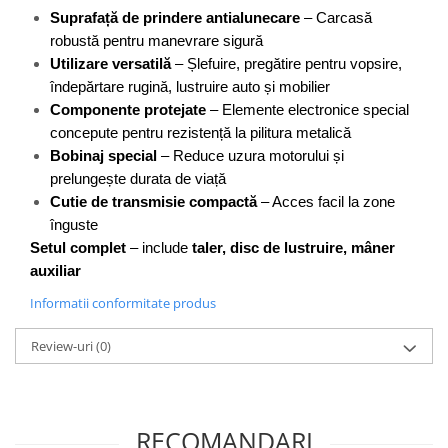
Flexuri
Suprafață de prindere antialunecare
 – Carcasă 
Mixere mortar
robustă pentru manevrare sigură
Motoare electrice
Utilizare versatilă
 – Șlefuire, pregătire pentru vopsire, 
Pistoale de bătut cuie
îndepărtare rugină, lustruire auto și mobilier
Componente protejate
 – Elemente electronice special 
Polizoare
concepute pentru rezistență la pilitura metalică
Seturi aparate electrice
Bobinaj special
 – Reduce uzura motorului și 
Testere electrice
prelungește durata de viață
Unelte multifuncționale
Cutie de transmisie compactă
 – Acces facil la zone 
Vibratoare pentru beton
înguste
Scule manuale
Setul complet
 – include 
taler, disc de lustruire, mâner 
auxiliar
Aparate de Tăiat Gresie
Briceag multifuncțional
Informatii conformitate produs
Ciocan
Review-uri
(0)
Clești
Dălți pentru Lemn
Menghine
Scule pentru Gresie și Sticlă
RECOMANDARI