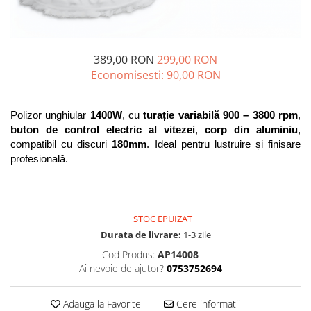
Blendere și mixere
Mașini de șlefuit
Capsatoare
Măști de sudură
Căni
Nivele cu bulă
389,00 RON
299,00 RON
Drujbă
Economisesti:
90,00
RON
Nivelă laser
Accesorii pentru drujbă
Picamere
Echipamente de protecție
Polizor unghiular 
1400W
, cu 
turație variabilă 900 – 3800 rpm
, 
Polizoare unghiulare
Foarfece tablă
buton de control electric al vitezei
, 
corp din aluminiu
, 
compatibil cu discuri 
180mm
. Ideal pentru lustruire și finisare 
Foarfeci Grădină
profesională.
Grătare Electrice
Grătare și accesorii
Instalații sanitare
STOC EPUIZAT
Lampi
Durata de livrare:
1-3 zile
Cod Produs:
AP14008
Mașină de tocat carne
Ai nevoie de ajutor?
0753752694
Mori electrice
Oale și vase de gătit
Adauga la Favorite
Cere informatii