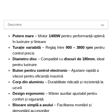
Perne
Pistol pentru vopsit
Pompă, hidrofor
Descriere
Hidrofoare
Presostate/Regulatoare de
Putere mare
 – Motor 
1400W
 pentru performanță optimă 
presiune
în lustruire și finisare 
Prelate și Folii de Protecție
Turație variabilă
 – Reglaj între 
900 – 3800 rpm
 pentru 
Prelungitoare
control precis
Diametru disc
 – Compatibil cu 
discuri de 180mm
, ideal 
Rindele electrice
pentru lustruire
Accesorii rindele
Buton pentru control electronic
 – Ajustare rapidă a 
Scule electrice
vitezei pentru eficiență maximă
Accesorii pentru polizor
Corp din aluminiu
 – Durabilitate ridicată și rezistență la 
uzură
Accesorii scule electrice
Design ergonomic
 – Mâner auxiliar ajustabil pentru 
Compresoare aer
confort și siguranță
Fierastrau sabie
Blocare simplă a axului
 – Facilitarea montării și 
Fierăstrău circular
demontării accesoriilor