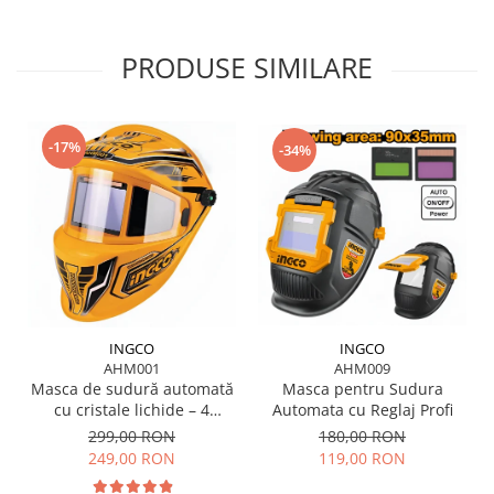
PRODUSE SIMILARE
-17%
-34%
INGCO
INGCO
AHM001
AHM009
Masca de sudură automată
Masca pentru Sudura
cu cristale lichide – 4
Automata cu Reglaj Profi
senzori, vizor XL, protecție
299,00 RON
180,00 RON
DIN 16
249,00 RON
119,00 RON