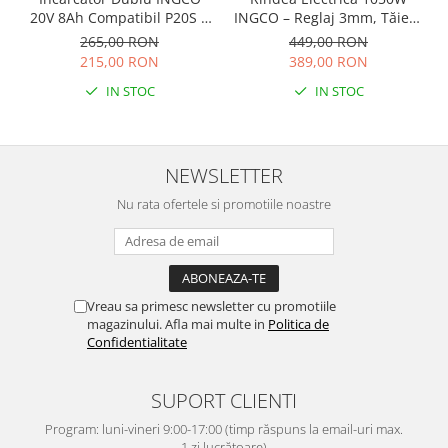
20V 8Ah Compatibil P20S 2
INGCO – Reglaj 3mm, Tăiere
Sloturi
82x3mm, 16.000 rpm
265,00 RON
449,00 RON
215,00 RON
389,00 RON
IN STOC
IN STOC
NEWSLETTER
Nu rata ofertele si promotiile noastre
Vreau sa primesc newsletter cu promotiile
magazinului. Afla mai multe in
Politica de
Confidentialitate
SUPORT CLIENTI
Program: luni-vineri 9:00-17:00 (timp răspuns la email-uri max.
1 zi lucrătoare)