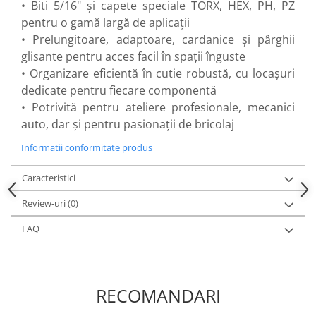
• Biti 5/16" și capete speciale TORX, HEX, PH, PZ
Flexuri
pentru o gamă largă de aplicații
Mixere mortar
• Prelungitoare, adaptoare, cardanice și pârghii
Motoare electrice
glisante pentru acces facil în spații înguste
Pistoale de bătut cuie
• Organizare eficientă în cutie robustă, cu locașuri
Polizoare
dedicate pentru fiecare componentă
Seturi aparate electrice
• Potrivită pentru ateliere profesionale, mecanici
Testere electrice
auto, dar și pentru pasionații de bricolaj
Unelte multifuncționale
Informatii conformitate produs
Vibratoare pentru beton
Scule manuale
Caracteristici
Aparate de Tăiat Gresie
Review-uri
(0)
Briceag multifuncțional
FAQ
Ciocan
Clești
Dălți pentru Lemn
Menghine
RECOMANDARI
Scule pentru Gresie și Sticlă