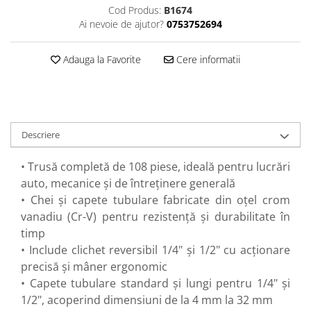
Perne
Cod Produs:
B1674
Ai nevoie de ajutor?
0753752694
Pistol pentru vopsit
Pompă, hidrofor
Adauga la Favorite
Cere informatii
Hidrofoare
Presostate/Regulatoare de
presiune
Prelate și Folii de Protecție
Descriere
Prelungitoare
• Trusă completă de 108 piese, ideală pentru lucrări
Rindele electrice
auto, mecanice și de întreținere generală
Accesorii rindele
• Chei și capete tubulare fabricate din oțel crom
Scule electrice
vanadiu (Cr-V) pentru rezistență și durabilitate în
Accesorii pentru polizor
timp
Accesorii scule electrice
• Include clichet reversibil 1/4" și 1/2" cu acționare
Compresoare aer
precisă și mâner ergonomic
Fierastrau sabie
• Capete tubulare standard și lungi pentru 1/4" și
1/2", acoperind dimensiuni de la 4 mm la 32 mm
Fierăstrău circular