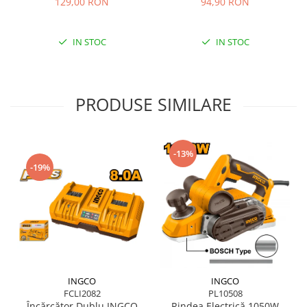
129,00 RON
94,90 RON
IN STOC
IN STOC
PRODUSE SIMILARE
-13%
-19%
INGCO
INGCO
FCLI2082
PL10508
Încărcător Dublu INGCO
Rindea Electrică 1050W