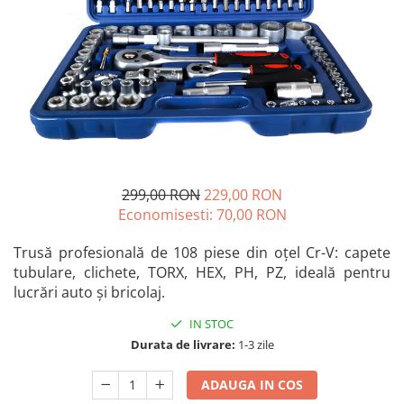
Blendere și mixere
Mașini de șlefuit
Capsatoare
Măști de sudură
Căni
Nivele cu bulă
Drujbă
Nivelă laser
Accesorii pentru drujbă
Picamere
Echipamente de protecție
Polizoare unghiulare
Foarfece tablă
Foarfeci Grădină
299,00 RON
229,00 RON
Economisesti:
70,00
RON
Grătare Electrice
Grătare și accesorii
Trusă profesională de 108 piese din oțel Cr-V: capete
tubulare, clichete, TORX, HEX, PH, PZ, ideală pentru
Instalații sanitare
lucrări auto și bricolaj.
Lampi
IN STOC
Mașină de tocat carne
Durata de livrare:
1-3 zile
Mori electrice
ADAUGA IN COS
Oale și vase de gătit