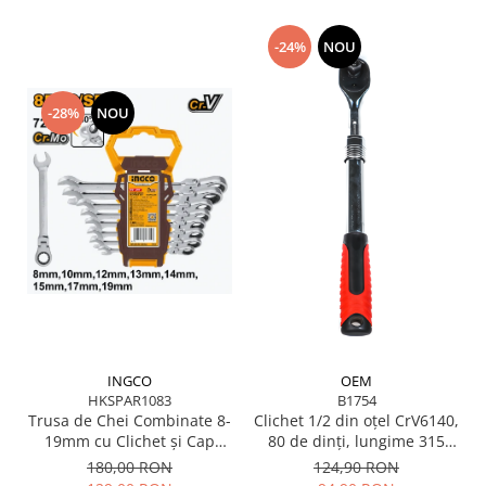
Scule pentru grădină
Suflantă frunze
-24%
NOU
Suporturi laptop
Tirbușoane și deschizătoare de
-28%
NOU
sticle
Trafalet
Trimmere
Trusă tubulare
Unelte pentru altoit
Unelte pentru grădină
Greble
Motoforeze și Burghie de Pământ
INGCO
OEM
Ventilatoare
HKSPAR1083
B1754
Trusa de Chei Combinate 8-
Clichet 1/2 din oțel CrV6140,
19mm cu Clichet și Cap
80 de dinți, lungime 315
Flexibil – Precizie și
mm, cu prelungitor
180,00 RON
124,90 RON
Durabilitate