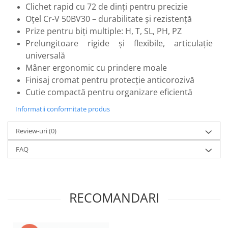
Suflantă frunze
Clichet rapid cu 72 de dinți pentru precizie
Suporturi laptop
Oțel Cr-V 50BV30 – durabilitate și rezistență
Prize pentru biți multiple: H, T, SL, PH, PZ
Tirbușoane și deschizătoare de
Prelungitoare rigide și flexibile, articulație
sticle
universală
Trafalet
Mâner ergonomic cu prindere moale
Trimmere
Finisaj cromat pentru protecție anticorozivă
Trusă tubulare
Cutie compactă pentru organizare eficientă
Unelte pentru altoit
Informatii conformitate produs
Unelte pentru grădină
Review-uri
(0)
Greble
FAQ
Motoforeze și Burghie de Pământ
Ventilatoare
RECOMANDARI