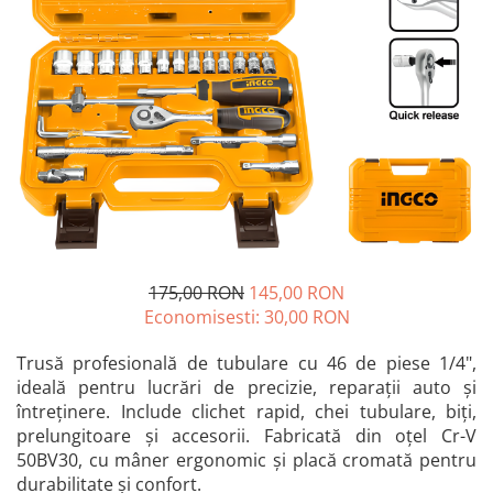
Blendere și mixere
Mașini de șlefuit
Capsatoare
Măști de sudură
Căni
Nivele cu bulă
Drujbă
Nivelă laser
Accesorii pentru drujbă
Picamere
Echipamente de protecție
Polizoare unghiulare
Foarfece tablă
Foarfeci Grădină
Grătare Electrice
175,00 RON
145,00 RON
Grătare și accesorii
Economisesti:
30,00
RON
Instalații sanitare
Trusă profesională de tubulare cu 46 de piese 1/4",
Lampi
ideală pentru lucrări de precizie, reparații auto și
Mașină de tocat carne
întreținere. Include clichet rapid, chei tubulare, biți,
prelungitoare și accesorii. Fabricată din oțel Cr-V
Mori electrice
50BV30, cu mâner ergonomic și placă cromată pentru
Oale și vase de gătit
durabilitate și confort.