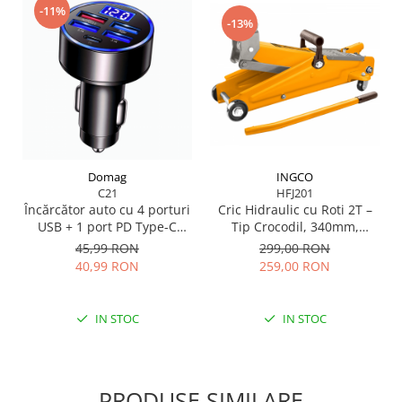
-11%
-13%
Domag
INGCO
C21
HFJ201
Încărcător auto cu 4 porturi
Cric Hidraulic cu Roti 2T –
USB + 1 port PD Type-C
Tip Crocodil, 340mm,
(QC3.0) cu afișaj digital LED
Metalic, Mobil
45,99 RON
299,00 RON
și Încărcare rapidă pentru
40,99 RON
259,00 RON
orice telefon mobil
IN STOC
IN STOC
PRODUSE SIMILARE