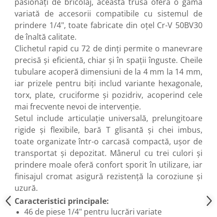
pasionați de bricolaj, această trusă oferă o gamă
Mixere mortar
variată de accesorii compatibile cu sistemul de
Motoare electrice
prindere 1/4", toate fabricate din oțel Cr-V 50BV30
Pistoale de bătut cuie
de înaltă calitate.
Polizoare
Clichetul rapid cu 72 de dinți permite o manevrare
Seturi aparate electrice
precisă și eficientă, chiar și în spații înguste. Cheile
Testere electrice
tubulare acoperă dimensiuni de la 4 mm la 14 mm,
Unelte multifuncționale
iar prizele pentru biți includ variante hexagonale,
Vibratoare pentru beton
torx, plate, cruciforme și pozidriv, acoperind cele
Scule manuale
mai frecvente nevoi de intervenție.
Setul include articulație universală, prelungitoare
Aparate de Tăiat Gresie
rigide și flexibile, bară T glisantă și chei imbus,
Briceag multifuncțional
toate organizate într-o carcasă compactă, ușor de
Ciocan
transportat și depozitat. Mânerul cu trei culori și
Clești
prindere moale oferă confort sporit în utilizare, iar
Dălți pentru Lemn
finisajul cromat asigură rezistență la coroziune și
Menghine
uzură.
Scule pentru Gresie și Sticlă
Caracteristici principale:
Scule pentru grădină
46 de piese 1/4" pentru lucrări variate