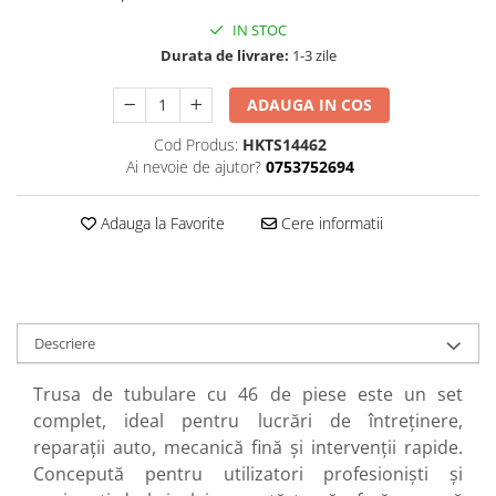
Perne
IN STOC
Pistol pentru vopsit
Durata de livrare:
1-3 zile
Pompă, hidrofor
ADAUGA IN COS
Hidrofoare
Cod Produs:
HKTS14462
Presostate/Regulatoare de
Ai nevoie de ajutor?
0753752694
presiune
Prelungitoare
Adauga la Favorite
Cere informatii
Rindele electrice
Accesorii rindele
Scule electrice
Accesorii pentru polizor
Descriere
Accesorii scule electrice
Compresoare aer
Trusa de tubulare cu 46 de piese este un set
Fierastrau sabie
complet, ideal pentru lucrări de întreținere,
Fierăstrău circular
reparații auto, mecanică fină și intervenții rapide.
Concepută pentru utilizatori profesioniști și
Flexuri