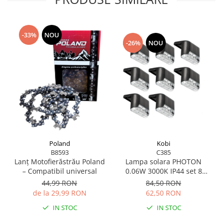
-33%
NOU
-26%
NOU
Poland
Kobi
B8593
C385
Lanț Motofierăstrău Poland
Lampa solara PHOTON
– Compatibil universal
0.06W 3000K IP44 set 8
bucati
44,99 RON
84,50 RON
de la 29,99 RON
62,50 RON
IN STOC
IN STOC