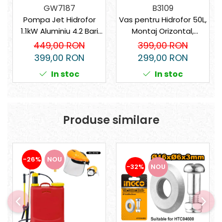
B3109
GW7187
Vas pentru Hidrofor 50L,
Pompa Jet Hidrofor
Montaj Orizontal,
1.1kW Aluminiu 4.2 Bari
Presiune 5 bar
GW
399,00 RON
449,00 RON
299,00 RON
399,00 RON
In stoc
In stoc
Produse similare
-26%
NOU
-32%
NOU