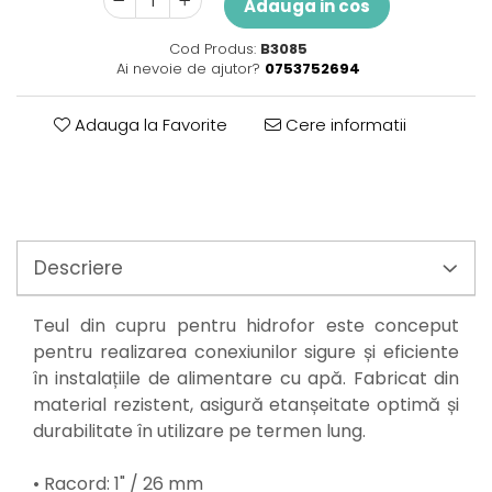
Perne
Adauga in cos
Pistol pentru vopsit
Cod Produs:
B3085
Pompă, hidrofor
Ai nevoie de ajutor?
0753752694
Hidrofoare
Adauga la Favorite
Cere informatii
Presostate/Regulatoare de
presiune
Prelate și Folii de Protecție
Prelungitoare
Rindele electrice
Descriere
Accesorii rindele
Scule electrice
Teul din cupru pentru hidrofor este conceput
Accesorii pentru polizor
pentru realizarea conexiunilor sigure și eficiente
Accesorii scule electrice
în instalațiile de alimentare cu apă. Fabricat din
Compresoare aer
material rezistent, asigură etanșeitate optimă și
Fierastrau sabie
durabilitate în utilizare pe termen lung.
Fierăstrău circular
Flexuri
• Racord: 1" / 26 mm