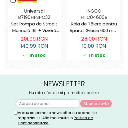
Universal
INGCO
B7190HFSPC32
HTC04600B
Set Pompa de Stropit
Rola de Tăiere pentru
Manuală 16L + Vizieră
Aparat Gresie 600 mm,
de Protecție Ingco
Carbură de Tungsten,
201,99 RON
28,00 RON
pentru Grădină, Livezi,
Compatibilă HTC04600,
149,99 RON
19,00 RON
Erbicidat
Piesă de Schimb pentru
In stoc
In stoc
Plăci Ceramice
NEWSLETTER
Nu rata ofertele si promotiile noastre
Vreau sa primesc newsletter cu promotiile
magazinului. Afla mai multe in
Politica de
Confidentialitate