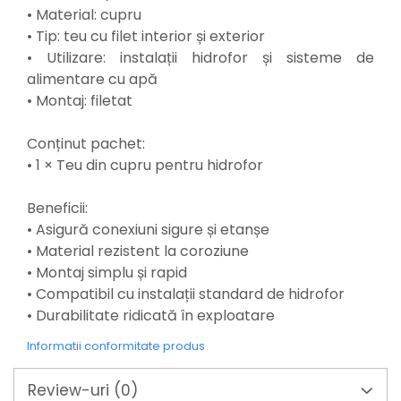
Mixere mortar
• Material: cupru
Motoare electrice
• Tip: teu cu filet interior și exterior
Pistoale de bătut cuie
• Utilizare: instalații hidrofor și sisteme de
Polizoare
alimentare cu apă
Seturi aparate electrice
• Montaj: filetat
Testere electrice
Unelte multifuncționale
Conținut pachet:
Vibratoare pentru beton
• 1 × Teu din cupru pentru hidrofor
Scule manuale
Aparate de Tăiat Gresie
Beneficii:
Briceag multifuncțional
• Asigură conexiuni sigure și etanșe
Ciocan
• Material rezistent la coroziune
Clești
• Montaj simplu și rapid
Dălți pentru Lemn
• Compatibil cu instalații standard de hidrofor
Menghine
• Durabilitate ridicată în exploatare
Scule pentru Gresie și Sticlă
Informatii conformitate produs
Scule pentru grădină
Suflantă frunze
Review-uri
(0)