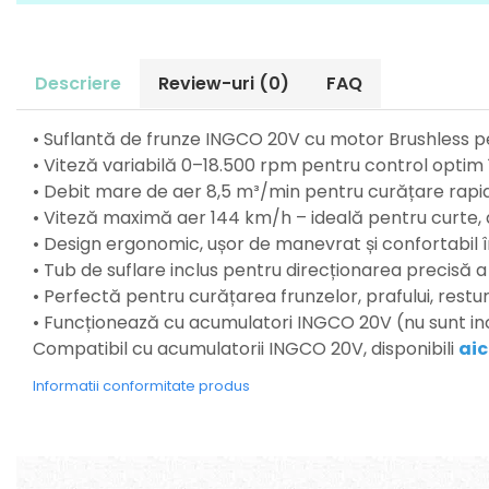
Perne
Pistol pentru vopsit
Pompă, hidrofor
Descriere
Review-uri
(0)
FAQ
Hidrofoare
Presostate/Regulatoare de
• Suflantă de frunze INGCO 20V cu motor Brushless p
presiune
• Viteză variabilă 0–18.500 rpm pentru control optim 
Prelate și Folii de Protecție
• Debit mare de aer 8,5 m³/min pentru curățare rapid
Prelungitoare
• Viteză maximă aer 144 km/h – ideală pentru curte, 
Rindele electrice
• Design ergonomic, ușor de manevrat și confortabil î
• Tub de suflare inclus pentru direcționarea precisă a
Accesorii rindele
• Perfectă pentru curățarea frunzelor, prafului, restur
Scule electrice
• Funcționează cu acumulatori INGCO 20V (nu sunt in
Accesorii pentru polizor
Compatibil cu acumulatorii INGCO 20V, disponibili
aic
Accesorii scule electrice
Informatii conformitate produs
Compresoare aer
Fierastrau sabie
Fierăstrău circular
Flexuri