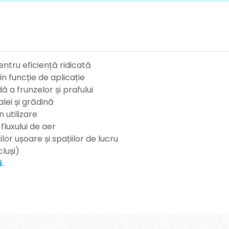
entru eficiență ridicată
în funcție de aplicație
ă a frunzelor și prafului
alei și grădină
n utilizare
 fluxului de aer
ilor ușoare și spațiilor de lucru
cluși)
i
.