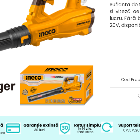
Suflantă de
și viteză a
lucru. Fără 
20V, disponib
Cod Prod