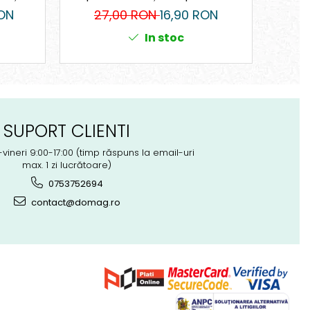
 600
178 mm
ON
27,00 RON
16,90 RON
19
In stoc
SUPORT CLIENTI
-vineri 9:00-17:00 (timp răspuns la email-uri
max. 1 zi lucrătoare)
0753752694
contact@domag.ro