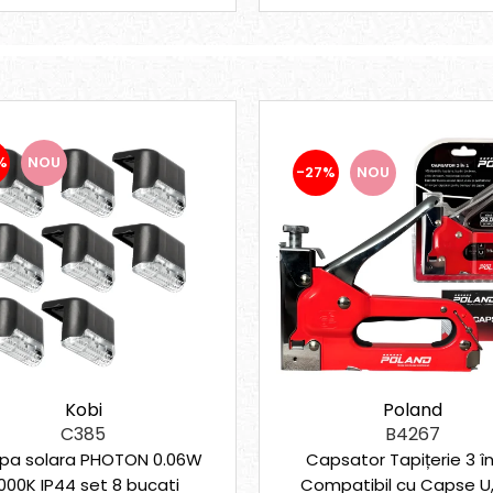
%
NOU
-27%
NOU
Kobi
Poland
C385
B4267
pa solara PHOTON 0.06W
Capsator Tapițerie 3 în
000K IP44 set 8 bucati
Compatibil cu Capse U, 