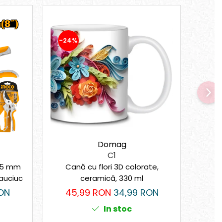
-24%
-32
Domag
C1
205 mm
Cană cu flori 3D colorate,
Rola
Cauciuc
ceramică, 330 ml
Gre
T
ON
45,99 RON
34,99 RON
2
HTC
In stoc