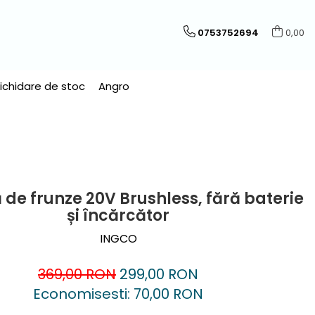
0753752694
0,00
Lichidare de stoc
Angro
 de frunze 20V Brushless, fără baterie
și încărcător
INGCO
369,00 RON
299,00 RON
Economisesti:
70,00
RON