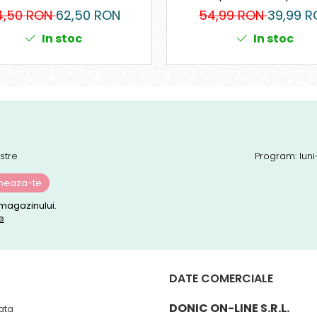
Standard, Reglaj Forță,
4,50 RON
62,50 RON
54,99 RON
39,99 R
Capse Incluse
In stoc
In stoc
stre
Program: luni
magazinului.
e
DATE COMERCIALE
DONIC ON-LINE S.R.L.
ata