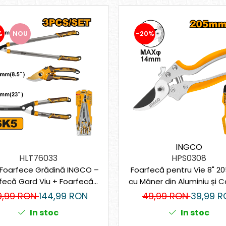
%
NOU
-20%
INGCO
HLT76033
HPS0308
 Foarfece Grădină INGCO –
Foarfecă pentru Vie 8" 
fecă Gard Viu + Foarfecă
cu Mâner din Aluminiu și 
+ Foarfecă Crengi Groase,
9,99 RON
144,99 RON
49,99 RON
39,99 R
e SK5, Acoperire Teflon
In stoc
In stoc