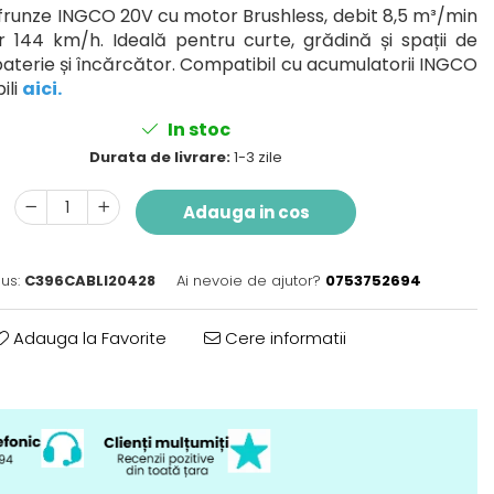
 frunze INGCO 20V cu motor Brushless, debit 8,5 m³/min
er 144 km/h. Ideală pentru curte, grădină și spații de
baterie și încărcător. Compatibil cu acumulatorii INGCO
ili
aici
.
In stoc
Durata de livrare:
1-3 zile
Adauga in cos
us:
C396CABLI20428
Ai nevoie de ajutor?
0753752694
Adauga la Favorite
Cere informatii