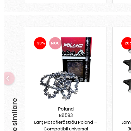
Suporturi laptop
Tirbușoane și deschizătoare de
sticle
Trafalet
Trimmere
Trusă tubulare
-33%
NOU
-26
Unelte pentru altoit
Unelte pentru grădină
Greble
Motoforeze și Burghie de Pământ
Ventilatoare
Produse similare
Poland
B8593
Lanț Motofierăstrău Poland –
Lam
Compatibil universal
3