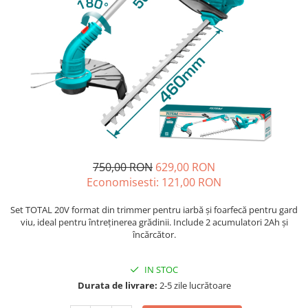
Blendere și mixere
Mașini de șlefuit
Capsatoare
Măști de sudură
Căni
Nivele cu bulă
Drujbă
Nivelă laser
Accesorii pentru drujbă
Picamere
Echipamente de protecție
Polizoare unghiulare
Foarfece tablă
Foarfeci Grădină
750,00 RON
629,00 RON
Grătare Electrice
Economisesti:
121,00
RON
Grătare și accesorii
Instalații sanitare
Set TOTAL 20V format din trimmer pentru iarbă și foarfecă pentru gard
viu, ideal pentru întreținerea grădinii. Include 2 acumulatori 2Ah și
Lampi
încărcător.
Mașină de tocat carne
IN STOC
Mori electrice
Durata de livrare:
2-5 zile lucrătoare
Oale și vase de gătit