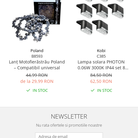
Poland
Kobi
B8593
C385
Lanț Motofierăstrău Poland
Lampa solara PHOTON
– Compatibil universal
0.06W 3000K IP44 set 8
bucati
44,99 RON
84,50 RON
de la 29,99 RON
62,50 RON
IN STOC
IN STOC
NEWSLETTER
Nu rata ofertele si promotiile noastre