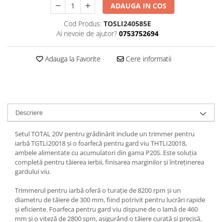
ADAUGA IN COS
Perne
Pistol pentru vopsit
Cod Produs:
TOSLI240585E
Ai nevoie de ajutor?
0753752694
Pompă, hidrofor
Hidrofoare
Adauga la Favorite
Cere informatii
Presostate/Regulatoare de
presiune
Prelungitoare
Rindele electrice
Descriere
Accesorii rindele
Scule electrice
Setul TOTAL 20V pentru grădinărit include un trimmer pentru
iarbă TGTLI20018 și o foarfecă pentru gard viu THTLI20018,
Accesorii pentru polizor
ambele alimentate cu acumulatori din gama P20S. Este soluția
Accesorii scule electrice
completă pentru tăierea ierbii, finisarea marginilor și întreținerea
gardului viu.
Compresoare aer
Fierastrau sabie
Trimmerul pentru iarbă oferă o turație de 8200 rpm și un
Fierăstrău circular
diametru de tăiere de 300 mm, fiind potrivit pentru lucrări rapide
și eficiente. Foarfeca pentru gard viu dispune de o lamă de 460
Flexuri
mm și o viteză de 2800 spm, asigurând o tăiere curată și precisă.