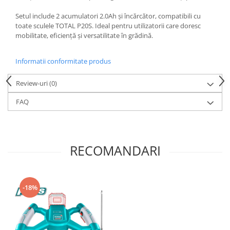
Mixere mortar
Motoare electrice
Setul include 2 acumulatori 2.0Ah și încărcător, compatibili cu
toate sculele TOTAL P20S. Ideal pentru utilizatorii care doresc
Pistoale de bătut cuie
mobilitate, eficiență și versatilitate în grădină.
Polizoare
Seturi aparate electrice
Informatii conformitate produs
Testere electrice
Unelte multifuncționale
Review-uri
(0)
Vibratoare pentru beton
FAQ
Scule manuale
Aparate de Tăiat Gresie
Briceag multifuncțional
RECOMANDARI
Ciocan
Clești
Dălți pentru Lemn
-18%
Menghine
Scule pentru Gresie și Sticlă
Scule pentru grădină