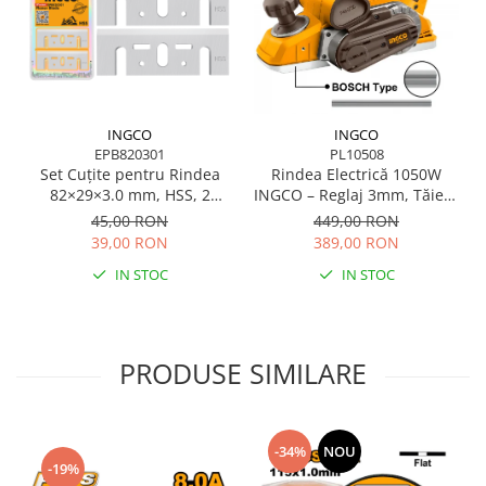
Scule pentru grădină
Suflantă frunze
Suporturi laptop
Tirbușoane și deschizătoare de
sticle
INGCO
INGCO
EPB820301
PL10508
Trafalet
Set Cuțite pentru Rindea
Rindea Electrică 1050W
Trimmere
82×29×3.0 mm, HSS, 2
INGCO – Reglaj 3mm, Tăiere
bucăți
82x3mm, 16.000 rpm
45,00 RON
449,00 RON
Trusă tubulare
39,00 RON
389,00 RON
Unelte pentru altoit
IN STOC
IN STOC
Unelte pentru grădină
Greble
Motoforeze și Burghie de Pământ
PRODUSE SIMILARE
Ventilatoare
-34%
NOU
-19%