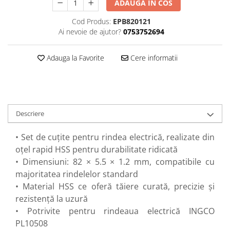
ADAUGA IN COS
Perne
Cod Produs:
EPB820121
Pistol pentru vopsit
Ai nevoie de ajutor?
0753752694
Pompă, hidrofor
Hidrofoare
Adauga la Favorite
Cere informatii
Presostate/Regulatoare de
presiune
Prelate și Folii de Protecție
Prelungitoare
Descriere
Rindele electrice
• Set de cuțite pentru rindea electrică, realizate din
Accesorii rindele
oțel rapid HSS pentru durabilitate ridicată
Scule electrice
• Dimensiuni: 82 × 5.5 × 1.2 mm, compatibile cu
Accesorii pentru polizor
majoritatea rindelelor standard
Accesorii scule electrice
• Material HSS ce oferă tăiere curată, precizie și
Compresoare aer
rezistență la uzură
Fierastrau sabie
• Potrivite pentru rindeaua electrică INGCO
Fierăstrău circular
PL10508