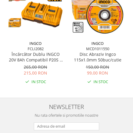
INGCO
INGCO
FCLI2082
MCD1011550
Încărcător Dublu INGCO
Disc Abraziv Ingco
20V 8Ah Compatibil P20S 2
115x1.0mm 50buc/cutie
Sloturi
265,00 RON
150,00 RON
215,00 RON
99,00 RON
IN STOC
IN STOC
NEWSLETTER
Nu rata ofertele si promotiile noastre