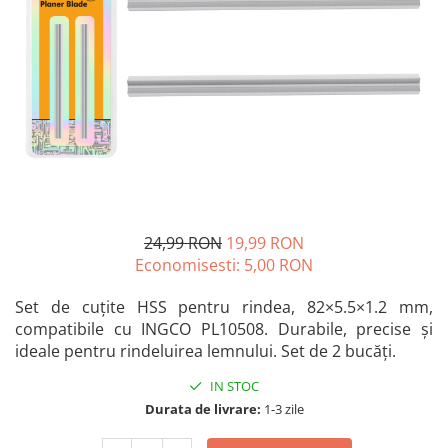
Blendere și mixere
Mașini de șlefuit
Capsatoare
Măști de sudură
Căni
Nivele cu bulă
Drujbă
Nivelă laser
Accesorii pentru drujbă
Picamere
Echipamente de protecție
Polizoare unghiulare
Foarfece tablă
Foarfeci Grădină
24,99 RON
19,99 RON
Grătare Electrice
Economisesti:
5,00
RON
Grătare și accesorii
Instalații sanitare
Set de cuțite HSS pentru rindea, 82×5.5×1.2 mm,
compatibile cu INGCO PL10508. Durabile, precise și
Lampi
ideale pentru rindeluirea lemnului. Set de 2 bucăți.
Mașină de tocat carne
IN STOC
Mori electrice
Durata de livrare:
1-3 zile
Oale și vase de gătit