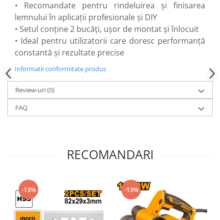
Flexuri
• Recomandate pentru rindeluirea și finisarea
lemnului în aplicații profesionale și DIY
Mixere mortar
• Setul conține 2 bucăți, ușor de montat și înlocuit
Motoare electrice
• Ideal pentru utilizatorii care doresc performanță
Pistoale de bătut cuie
constantă și rezultate precise
Polizoare
Seturi aparate electrice
Informatii conformitate produs
Testere electrice
Review-uri
(0)
Unelte multifuncționale
Vibratoare pentru beton
FAQ
Scule manuale
Aparate de Tăiat Gresie
Briceag multifuncțional
RECOMANDARI
Ciocan
Clești
Dălți pentru Lemn
-13%
-13%
Menghine
Scule pentru Gresie și Sticlă