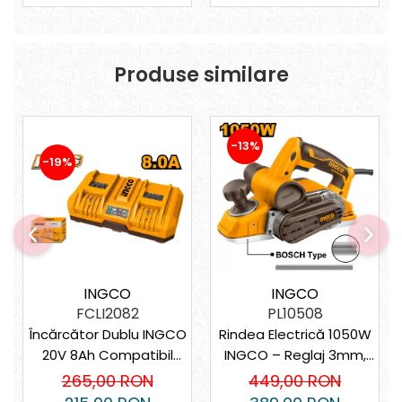
Produse similare
-13%
-19%
INGCO
INGCO
FCLI2082
PL10508
Încărcător Dublu INGCO
Rindea Electrică 1050W
20V 8Ah Compatibil
INGCO – Reglaj 3mm,
P20S 2 Sloturi
Tăiere 82x3mm, 16.000
265,00 RON
449,00 RON
rpm