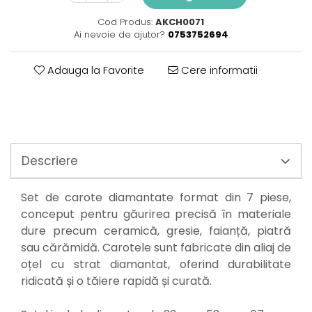
Perne
Pistol pentru vopsit
Cod Produs:
AKCH0071
Ai nevoie de ajutor?
0753752694
Pompă, hidrofor
Hidrofoare
Adauga la Favorite
Cere informatii
Presostate/Regulatoare de
presiune
Prelate și Folii de Protecție
Prelungitoare
Rindele electrice
Descriere
Accesorii rindele
Scule electrice
Set de carote diamantate format din 7 piese,
conceput pentru găurirea precisă în materiale
Accesorii pentru polizor
dure precum ceramică, gresie, faianță, piatră
Accesorii scule electrice
sau cărămidă. Carotele sunt fabricate din aliaj de
Compresoare aer
oțel cu strat diamantat, oferind durabilitate
Fierastrau sabie
ridicată și o tăiere rapidă și curată.
Fierăstrău circular
Flexuri