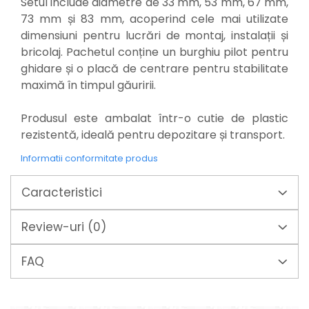
Setul include diametre de 33 mm, 53 mm, 67 mm,
Mixere mortar
73 mm și 83 mm, acoperind cele mai utilizate
Motoare electrice
dimensiuni pentru lucrări de montaj, instalații și
Pistoale de bătut cuie
bricolaj. Pachetul conține un burghiu pilot pentru
Polizoare
ghidare și o placă de centrare pentru stabilitate
Seturi aparate electrice
maximă în timpul găuririi.
Testere electrice
Unelte multifuncționale
Produsul este ambalat într-o cutie de plastic
Vibratoare pentru beton
rezistentă, ideală pentru depozitare și transport.
Scule manuale
Aparate de Tăiat Gresie
Informatii conformitate produs
Briceag multifuncțional
Ciocan
Caracteristici
Clești
Dălți pentru Lemn
Review-uri
(0)
Menghine
Scule pentru Gresie și Sticlă
FAQ
Scule pentru grădină
Suflantă frunze