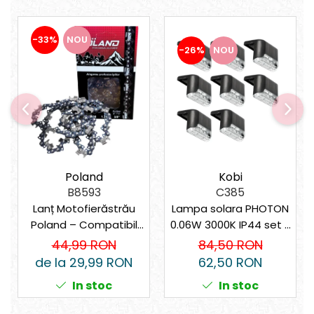
-33%
NOU
-26%
NOU
Kobi
Poland
C385
B8593
Lampa solara PHOTON
Lanț Motofierăstrău
0.06W 3000K IP44 set 8
Poland – Compatibil
bucati
universal
84,50 RON
44,99 RON
62,50 RON
de la 29,99 RON
In stoc
In stoc