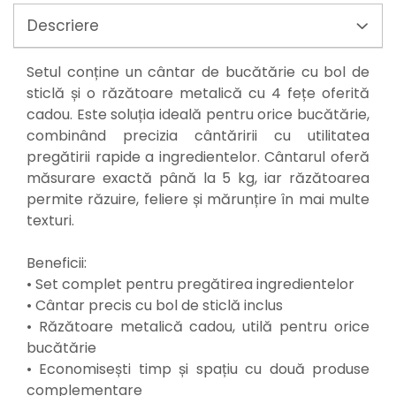
Mixere mortar
Motoare electrice
Descriere
Pistoale de bătut cuie
Polizoare
Setul conține un cântar de bucătărie cu bol de
Seturi aparate electrice
sticlă și o răzătoare metalică cu 4 fețe oferită
Testere electrice
cadou. Este soluția ideală pentru orice bucătărie,
Unelte multifuncționale
combinând precizia cântăririi cu utilitatea
Vibratoare pentru beton
pregătirii rapide a ingredientelor. Cântarul oferă
Scule manuale
măsurare exactă până la 5 kg, iar răzătoarea
permite răzuire, feliere și mărunțire în mai multe
Aparate de Tăiat Gresie
texturi.
Briceag multifuncțional
Ciocan
Beneficii:
Clești
• Set complet pentru pregătirea ingredientelor
Dălți pentru Lemn
• Cântar precis cu bol de sticlă inclus
Menghine
• Răzătoare metalică cadou, utilă pentru orice
Scule pentru Gresie și Sticlă
bucătărie
Scule pentru grădină
• Economisești timp și spațiu cu două produse
Suflantă frunze
complementare