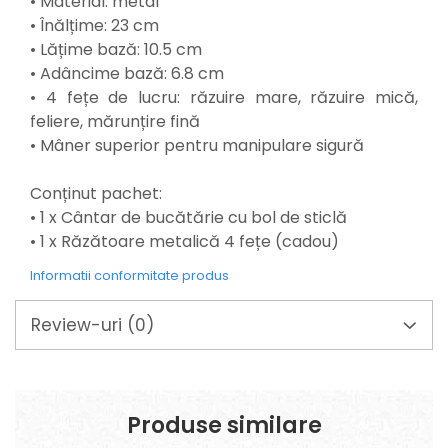
• Material: metal
• Înălțime: 23 cm
• Lățime bază: 10.5 cm
• Adâncime bază: 6.8 cm
• 4 fețe de lucru: răzuire mare, răzuire mică,
feliere, mărunțire fină
• Mâner superior pentru manipulare sigură
Conținut pachet:
• 1 x Cântar de bucătărie cu bol de sticlă
• 1 x Răzătoare metalică 4 fețe (cadou)
Informatii conformitate produs
Review-uri
(0)
Produse similare