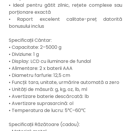
Suporturi laptop
• Ideal pentru gătit zilnic, rețete complexe sau
Tirbușoane și deschizătoare de
porționare exactă
sticle
• Raport excelent calitate-preț datorită
Trafalet
bonusului inclus
Trimmere
Specificații Cântar:
Trusă tubulare
• Capacitate: 2–5000 g
Unelte pentru altoit
• Diviziune: 1 g
Unelte pentru grădină
• Display: LCD cu iluminare de fundal
• Alimentare: 2 x baterii AAA
Greble
• Diametru farfurie: 12,5 cm
Motoforeze și Burghie de Pământ
• Funcții: tara, unitate, urmărire automată a zero
Ventilatoare
• Unități de măsură: g, kg, oz, lb, ml
• Avertizare baterie descărcată: lb
• Avertizare suprasarcină: ol
• Temperatura de lucru: 5℃–60℃
Specificații Răzătoare (cadou):