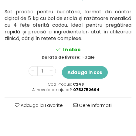
Perne
Pistol pentru vopsit
Set practic pentru bucătărie, format din cântar
digital de 5 kg cu bol de sticlă și răzătoare metalică
Pompă, hidrofor
cu 4 fețe oferită cadou. Ideal pentru pregătirea
Hidrofoare
rapidă și precisă a ingredientelor, atât în utilizarea
Presostate/Regulatoare de
zilnică, cât și în rețete complexe.
presiune
Prelate și Folii de Protecție
In stoc
Durata de livrare:
1-3 zile
Prelungitoare
Rindele electrice
Adauga in cos
Accesorii rindele
Scule electrice
Cod Produs:
C248
Ai nevoie de ajutor?
0753752694
Accesorii pentru polizor
Accesorii scule electrice
Adauga la Favorite
Cere informatii
Compresoare aer
Fierastrau sabie
Fierăstrău circular
Flexuri