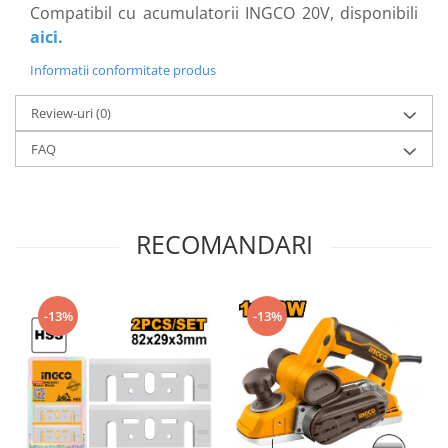
Scule pentru grădină
Compatibil cu acumulatorii INGCO 20V, disponibili
Suflantă frunze
aici
.
Suporturi laptop
Informatii conformitate produs
Tirbușoane și deschizătoare de
Review-uri
(0)
sticle
Trafalet
FAQ
Trimmere
Trusă tubulare
RECOMANDARI
Unelte pentru altoit
Unelte pentru grădină
Greble
-13%
-13%
Motoforeze și Burghie de Pământ
Ventilatoare