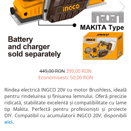
Blendere și mixere
Mașini de șlefuit
Capsatoare
Măști de sudură
Căni
Nivele cu bulă
Drujbă
Nivelă laser
Accesorii pentru drujbă
Picamere
Echipamente de protecție
Polizoare unghiulare
Foarfece tablă
Foarfeci Grădină
449,00 RON
399,00 RON
Grătare Electrice
Economisesti:
50,00
RON
Grătare și accesorii
Instalații sanitare
Rindea electrică INGCO 20V cu motor Brushless, ideală
pentru rindeluirea și finisarea lemnului. Oferă precizie
Lampi
ridicată, stabilitate excelentă și compatibilitate cu lame
Mașină de tocat carne
tip Makita. Perfectă pentru profesioniști și proiecte
DIY. Compatibil cu acumulatorii INGCO 20V, disponibili
Mori electrice
aici
.
Oale și vase de gătit