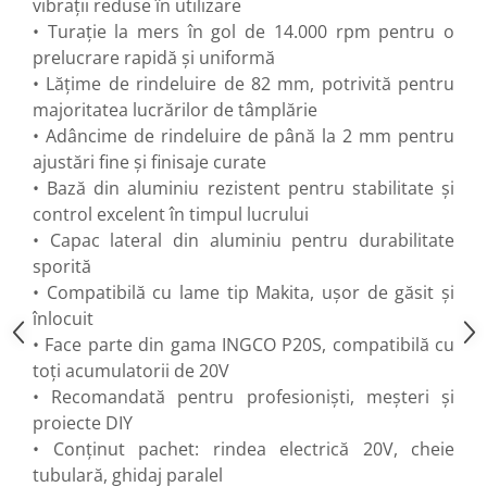
vibrații reduse în utilizare
Flexuri
• Turație la mers în gol de 14.000 rpm pentru o
Mixere mortar
prelucrare rapidă și uniformă
Motoare electrice
• Lățime de rindeluire de 82 mm, potrivită pentru
Pistoale de bătut cuie
majoritatea lucrărilor de tâmplărie
Polizoare
• Adâncime de rindeluire de până la 2 mm pentru
Seturi aparate electrice
ajustări fine și finisaje curate
Testere electrice
• Bază din aluminiu rezistent pentru stabilitate și
Unelte multifuncționale
control excelent în timpul lucrului
Vibratoare pentru beton
• Capac lateral din aluminiu pentru durabilitate
Scule manuale
sporită
• Compatibilă cu lame tip Makita, ușor de găsit și
Aparate de Tăiat Gresie
înlocuit
Briceag multifuncțional
• Face parte din gama INGCO P20S, compatibilă cu
Ciocan
toți acumulatorii de 20V
Clești
• Recomandată pentru profesioniști, meșteri și
Dălți pentru Lemn
proiecte DIY
Menghine
• Conținut pachet: rindea electrică 20V, cheie
Scule pentru Gresie și Sticlă
tubulară, ghidaj paralel