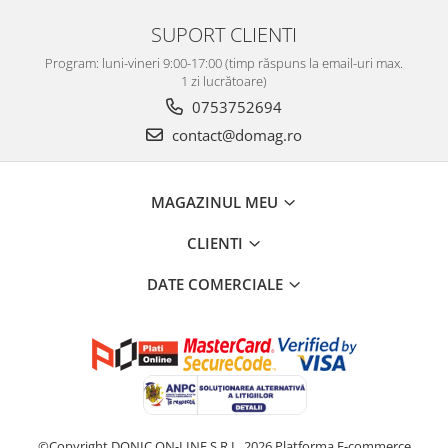
SUPORT CLIENTI
Program: luni-vineri 9:00-17:00 (timp răspuns la email-uri max.
1 zi lucrătoare)
0753752694
contact@domag.ro
MAGAZINUL MEU
CLIENTI
DATE COMERCIALE
©Copyright DONIC ON-LINE S.R.L. 2026
Platforma E-commerce