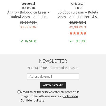
Universal
Universal
B0085-10
B0085
Angro - Boloboc cu Laser +
Boloboc cu Laser + Ruletă
Ruletă 2.5m – Aliniere
2.5m – Aliniere precisă și
precisă și măsurători
măsurători rapide
69,99 RON
69,99 RON
rapide
33,99 RON
49,99 RON
IN STOC
IN STOC
NEWSLETTER
Nu rata ofertele si promotiile noastre
Vreau sa primesc newsletter cu promotiile
magazinului. Afla mai multe in
Politica de
Confidentialitate