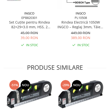
INGCO
INGCO
EPB820301
PL10508
Set Cuțite pentru Rindea
Rindea Electrică 1050W
82×29×3.0 mm, HSS, 2
INGCO – Reglaj 3mm, Tăiere
bucăți
82x3mm, 16.000 rpm
45,00 RON
449,00 RON
39,00 RON
389,00 RON
IN STOC
IN STOC
PRODUSE SIMILARE
-51%
NOU
-29%
NOU