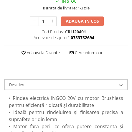
IN STOC
Perne
Durata de livrare:
1-3 zile
Pistol pentru vopsit
ADAUGA IN COS
Pompă, hidrofor
Hidrofoare
Cod Produs:
CRLI20401
Ai nevoie de ajutor?
0753752694
Presostate/Regulatoare de
presiune
Prelate și Folii de Protecție
Adauga la Favorite
Cere informatii
Prelungitoare
Rindele electrice
Accesorii rindele
Descriere
Scule electrice
Accesorii pentru polizor
• Rindea electrică INGCO 20V cu motor Brushless
Accesorii scule electrice
pentru eficiență ridicată și durabilitate
Compresoare aer
• Ideală pentru rindeluirea și finisarea precisă a
suprafețelor din lemn
Fierastrau sabie
• Motor fără perii ce oferă putere constantă și
Fierăstrău circular