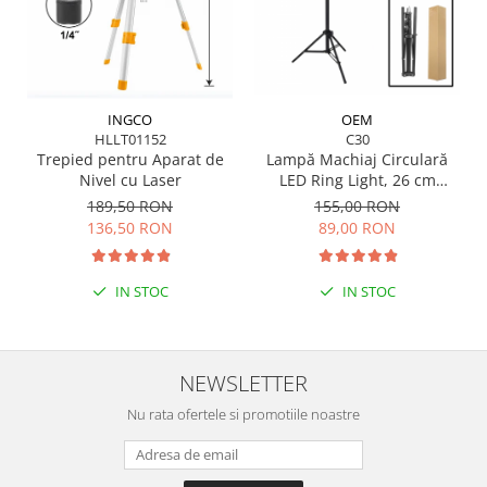
OEM
INGCO
C30
HLLT01152
Lampă Machiaj Circulară
Trepied pentru Aparat de
LED Ring Light, 26 cm
Nivel cu Laser
(trepied 2m inclus)
155,00 RON
189,50 RON
89,00 RON
136,50 RON
IN STOC
IN STOC
NEWSLETTER
Nu rata ofertele si promotiile noastre