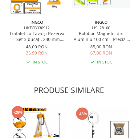
INGCO
INGCO
HSL28100
HKTCB030912
Boloboc Magnetic din
Trafalet cu Tavă și Rezervă
Aluminiu 100 cm – Precizie
– Set 3 bucăți, 230 mm,
și Durabilitate pentru
microfibră
85,00 RON
48,00 RON
Profesioniști
67,00 RON
36,99 RON
IN STOC
IN STOC
PRODUSE SIMILARE
-28%
-43%