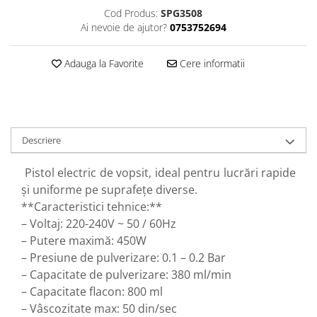
Perne
Cod Produs:
SPG3508
Ai nevoie de ajutor?
0753752694
Pistol pentru vopsit
Pompă, hidrofor
Adauga la Favorite
Cere informatii
Hidrofoare
Presostate/Regulatoare de
presiune
Prelate și Folii de Protecție
Descriere
Prelungitoare
Rindele electrice
Pistol electric de vopsit, ideal pentru lucrări rapide
și uniforme pe suprafețe diverse.
Accesorii rindele
**Caracteristici tehnice:**
Scule electrice
– Voltaj: 220-240V ~ 50 / 60Hz
Accesorii pentru polizor
– Putere maximă: 450W
Accesorii scule electrice
– Presiune de pulverizare: 0.1 – 0.2 Bar
Compresoare aer
– Capacitate de pulverizare: 380 ml/min
Fierastrau sabie
– Capacitate flacon: 800 ml
Fierăstrău circular
– Vâscozitate max: 50 din/sec