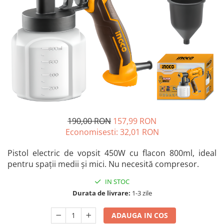
Blendere și mixere
Mașini de șlefuit
Capsatoare
Măști de sudură
Căni
Nivele cu bulă
Drujbă
Nivelă laser
Accesorii pentru drujbă
Picamere
Echipamente de protecție
Polizoare unghiulare
Foarfece tablă
Foarfeci Grădină
190,00 RON
157,99 RON
Grătare Electrice
Economisesti:
32,01
RON
Grătare și accesorii
Pistol electric de vopsit 450W cu flacon 800ml, ideal
Instalații sanitare
pentru spații medii și mici. Nu necesită compresor.
Lampi
IN STOC
Mașină de tocat carne
Durata de livrare:
1-3 zile
Mori electrice
Oale și vase de gătit
ADAUGA IN COS