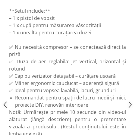
Flexuri
**Setul include:**
Mixere mortar
– 1 x pistol de vopsit
Motoare electrice
– 1 x cupă pentru măsurarea vâscozității
Pistoale de bătut cuie
– 1 x unealtă pentru curățarea duzei
Polizoare
Seturi aparate electrice
✅ Nu necesită compresor – se conectează direct la
Testere electrice
priză
Unelte multifuncționale
✅ Duza de aer reglabilă: jet vertical, orizontal și
Vibratoare pentru beton
rotund
Scule manuale
✅ Cap pulverizator detașabil – curățare ușoară
✅ Mâner ergonomic cauciucat – aderență sigură
Aparate de Tăiat Gresie
✅ Ideal pentru vopsea lavabilă, lacuri, grunduri
Briceag multifuncțional
Recomandat pentru spații de lucru medii și mici,
Ciocan
proiecte DIY, renovări interioare
Clești
Notă: Urmărește primele 10 secunde din video-ul
Dălți pentru Lemn
alăturat (lângă descriere) pentru o prezentare
Menghine
vizuală a produsului. (Restul conținutului este în
Scule pentru Gresie și Sticlă
limba engleză)