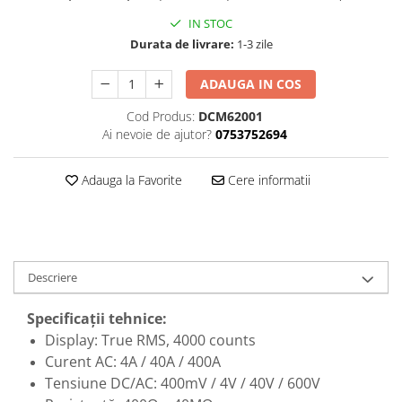
Perne
IN STOC
Pistol pentru vopsit
Durata de livrare:
1-3 zile
Pompă, hidrofor
ADAUGA IN COS
Hidrofoare
Cod Produs:
DCM62001
Presostate/Regulatoare de
Ai nevoie de ajutor?
0753752694
presiune
Prelate și Folii de Protecție
Adauga la Favorite
Cere informatii
Prelungitoare
Rindele electrice
Accesorii rindele
Scule electrice
Descriere
Accesorii pentru polizor
Accesorii scule electrice
Specificații tehnice:
Display: True RMS, 4000 counts
Compresoare aer
Curent AC: 4A / 40A / 400A
Fierastrau sabie
Tensiune DC/AC: 400mV / 4V / 40V / 600V
Fierăstrău circular