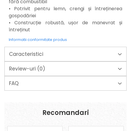
Mixere mortar
fără combustibil
Motoare electrice
• Potrivit pentru lemn, crengi și întreținerea
Pistoale de bătut cuie
gospodăriei
Polizoare
• Construcție robustă, ușor de manevrat și
Seturi aparate electrice
întreținut
Testere electrice
Informatii conformitate produs
Unelte multifuncționale
Vibratoare pentru beton
Caracteristici
Scule manuale
Aparate de Tăiat Gresie
Review-uri
(0)
Briceag multifuncțional
Ciocan
FAQ
Clești
Dălți pentru Lemn
Menghine
Scule pentru Gresie și Sticlă
Recomandari
Scule pentru grădină
Suflantă frunze