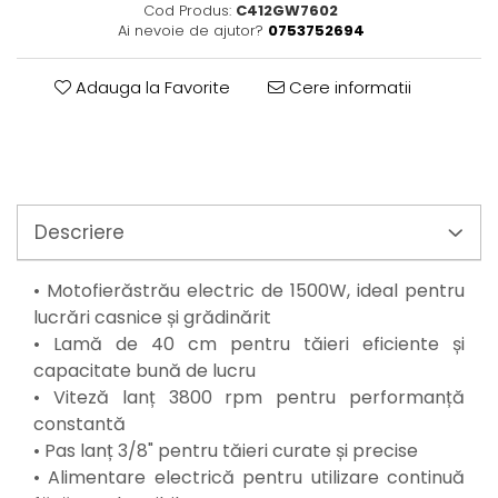
Perne
Cod Produs:
C412GW7602
Ai nevoie de ajutor?
0753752694
Pistol pentru vopsit
Pompă, hidrofor
Adauga la Favorite
Cere informatii
Hidrofoare
Presostate/Regulatoare de
presiune
Prelate și Folii de Protecție
Prelungitoare
Descriere
Rindele electrice
Accesorii rindele
• Motofierăstrău electric de 1500W, ideal pentru
Scule electrice
lucrări casnice și grădinărit
Accesorii pentru polizor
• Lamă de 40 cm pentru tăieri eficiente și
Accesorii scule electrice
capacitate bună de lucru
Compresoare aer
• Viteză lanț 3800 rpm pentru performanță
Fierastrau sabie
constantă
Fierăstrău circular
• Pas lanț 3/8" pentru tăieri curate și precise
Flexuri
• Alimentare electrică pentru utilizare continuă