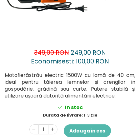
Accesorii pentru oberfreză
Capsatoare
Mașini de șlefuit
Căni
Măști de sudură
Drujbă
Nivele cu bulă
Accesorii pentru drujbă
Nivelă laser
Echipamente de protecție
Picamere
349,00 RON
249,00 RON
Foarfece tablă
Economisesti:
100,00
RON
Polizoare unghiulare
Foarfeci Grădină
Grătare Electrice
Motofierăstrău electric 1500W cu lamă de 40 cm,
ideal pentru tăierea lemnelor și crengilor în
Grătare și accesorii
gospodărie, grădină sau curte. Putere stabilă și
Instalații sanitare
utilizare ușoară datorită alimentării electrice.
Lampi
In stoc
Mașină de tocat carne
Durata de livrare:
1-3 zile
Mori electrice
Adauga in cos
Oale și vase de gătit