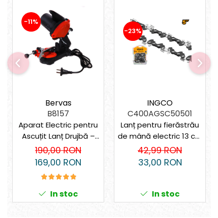
Suporturi laptop
Tirbușoane și deschizătoare de
-11%
sticle
-23%
Trafalet
Trimmere
Trusă tubulare
Unelte pentru altoit
Unelte pentru grădină
Bervas
INGCO
B8157
C400AGSC50501
Greble
Aparat Electric pentru
Lanț pentru fierăstrău
Motoforeze și Burghie de Pământ
Ascuțit Lanț Drujbă –
de mână electric 13 cm
Ventilatoare
85W, Unghi Reglabil, Uz
(5")
190,00 RON
42,99 RON
Casnic și Semi-
169,00 RON
33,00 RON
Profesional
In stoc
In stoc