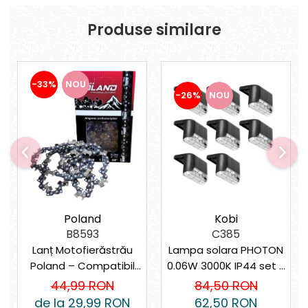
Produse similare
-33%
NOU
-26%
NOU
Kobi
Poland
C385
B8593
Lampa solara PHOTON
Lanț Motofierăstrău
0.06W 3000K IP44 set 8
Poland – Compatibil
bucati
universal
84,50 RON
44,99 RON
62,50 RON
de la 29,99 RON