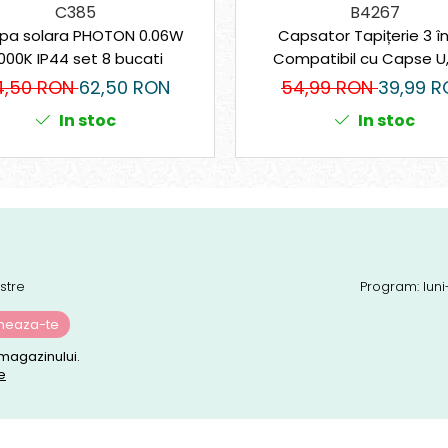
C385
B4267
pa solara PHOTON 0.06W
Capsator Tapițerie 3 în
000K IP44 set 8 bucati
Compatibil cu Capse U, 
Standard, Reglaj Forță,
4,50 RON
62,50 RON
54,99 RON
39,99 R
Capse Incluse
In stoc
In stoc
stre
Program: luni
magazinului.
e