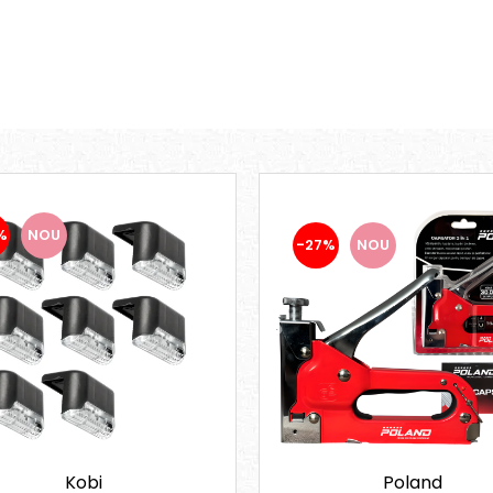
%
NOU
-27%
NOU
Kobi
Poland