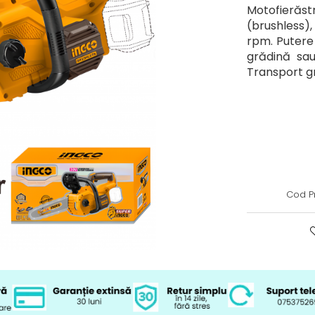
Motofierăst
(brushless),
rpm. Putere 
grădină sau
Transport gr
Cod P