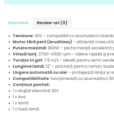
Perne
Pistol pentru vopsit
Pompă, hidrofor
Descriere
Review-uri
(0)
Hidrofoare
Presostate/Regulatoare de
presiune
Tensiune:
20V – compatibil cu acumulatori stand
Prelate și Folii de Protecție
Motor fără perii (brushless)
– eficiență crescută 
Putere maximă:
900W – performanță excelentă pe
Prelungitoare
Viteză lanț:
3700–4500 rpm – tăiere rapidă și pre
Rindele electrice
Turație în gol:
7.9 m/s – ideală pentru lemn verde
Accesorii rindele
Lungime lamă:
12" – potrivită pentru ramuri, bușten
Scule electrice
Ungere automată cu ulei
– protejează lanțul și 
Accesorii pentru polizor
Compatibilitate:
funcționează cu acumulatori 20V
Accesorii scule electrice
Conținut pachet:
Compresoare aer
1 x drujbă electrică 20V
Fierastrau sabie
1 x lanț
Fierăstrău circular
1 x lamă
Flexuri
1 x husă lamă