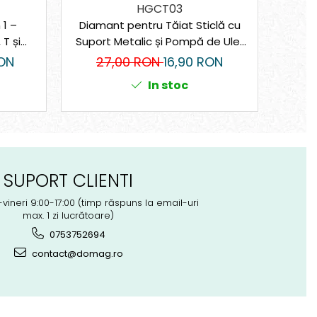
HGCT03
 1 –
Diamant pentru Tăiat Sticlă cu
Pis
T și
Suport Metalic și Pompă de Ulei,
450W 
 600
178 mm
ON
27,00 RON
16,90 RON
19
In stoc
SUPORT CLIENTI
-vineri 9:00-17:00 (timp răspuns la email-uri
max. 1 zi lucrătoare)
0753752694
contact@domag.ro