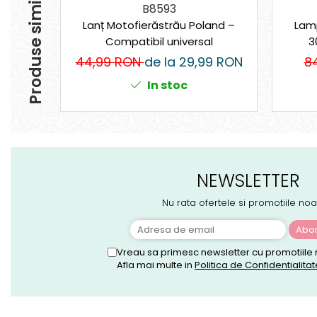
Produse similare
Suporturi laptop
B8593
Tirbușoane și deschizătoare de
Lanț Motofierăstrău Poland –
Lam
sticle
Compatibil universal
3
Trafalet
44,99 RON
de la 29,99 RON
8
Trimmere
In stoc
Trusă tubulare
Unelte pentru altoit
Unelte pentru grădină
Greble
NEWSLETTER
Motoforeze și Burghie de Pământ
Ventilatoare
Nu rata ofertele si promotiile noa
Vreau sa primesc newsletter cu promotiile 
Afla mai multe in
Politica de Confidentialitat