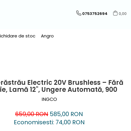
0753752694
0,00
Lichidare de stoc
Angro
răstrău Electric 20V Brushless – Fără
ie, Lamă 12", Ungere Automată, 900
INGCO
659,00 RON
585,00 RON
Economisesti:
74,00
RON