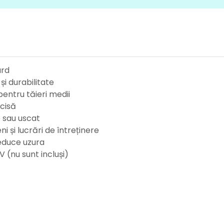
ard
și durabilitate
ntru tăieri medii
cisă
 sau uscat
i și lucrări de întreținere
reduce uzura
 (nu sunt incluși)