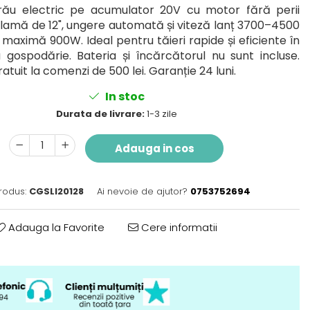
rău electric pe acumulator 20V cu motor fără perii
 lamă de 12", ungere automată și viteză lanț 3700–4500
maximă 900W. Ideal pentru tăieri rapide și eficiente în
 gospodărie. Bateria și încărcătorul nu sunt incluse.
atuit la comenzi de 500 lei. Garanție 24 luni.
In stoc
Durata de livrare:
1-3 zile
Adauga in cos
rodus:
CGSLI20128
Ai nevoie de ajutor?
0753752694
Adauga la Favorite
Cere informatii