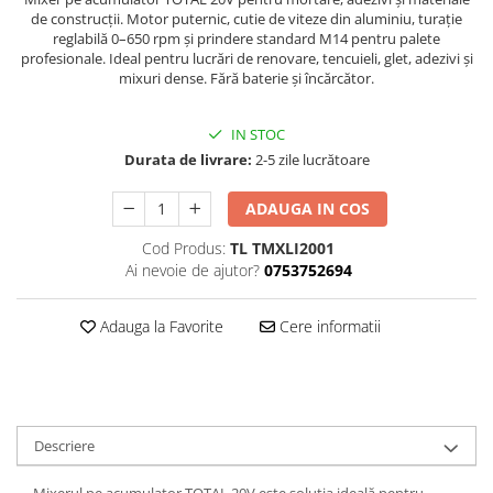
Perne
de construcții. Motor puternic, cutie de viteze din aluminiu, turație
reglabilă 0–650 rpm și prindere standard M14 pentru palete
Pistol pentru vopsit
profesionale. Ideal pentru lucrări de renovare, tencuieli, glet, adezivi și
mixuri dense. Fără baterie și încărcător.
Pompă, hidrofor
Hidrofoare
IN STOC
Presostate/Regulatoare de
Durata de livrare:
2-5 zile lucrătoare
presiune
Prelungitoare
ADAUGA IN COS
Rindele electrice
Cod Produs:
TL TMXLI2001
Accesorii rindele
Ai nevoie de ajutor?
0753752694
Scule electrice
Accesorii pentru polizor
Adauga la Favorite
Cere informatii
Accesorii scule electrice
Compresoare aer
Fierastrau sabie
Fierăstrău circular
Descriere
Flexuri