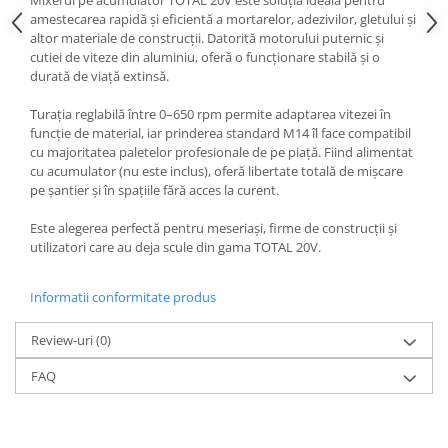
Mixerul pe acumulator TOTAL 20V este soluția ideală pentru
Mixere mortar
amestecarea rapidă și eficientă a mortarelor, adezivilor, gletului și
Motoare electrice
altor materiale de construcții. Datorită motorului puternic și
Pistoale de bătut cuie
cutiei de viteze din aluminiu, oferă o funcționare stabilă și o
durată de viață extinsă.
Polizoare
Seturi aparate electrice
Turația reglabilă între 0–650 rpm permite adaptarea vitezei în
funcție de material, iar prinderea standard M14 îl face compatibil
Testere electrice
cu majoritatea paletelor profesionale de pe piață. Fiind alimentat
Unelte multifuncționale
cu acumulator (nu este inclus), oferă libertate totală de mișcare
Vibratoare pentru beton
pe șantier și în spațiile fără acces la curent.
Scule manuale
Este alegerea perfectă pentru meseriași, firme de construcții și
Aparate de Tăiat Gresie
utilizatori care au deja scule din gama TOTAL 20V.
Briceag multifuncțional
Ciocan
Informatii conformitate produs
Clești
Review-uri
(0)
Dălți pentru Lemn
Menghine
FAQ
Scule pentru Gresie și Sticlă
Scule pentru grădină