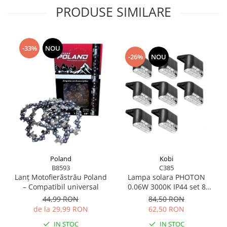
Suflantă frunze
PRODUSE SIMILARE
Suporturi laptop
Tirbușoane și deschizătoare de
sticle
-33%
NOU
-26%
NOU
Trafalet
Trimmere
Trusă tubulare
Unelte pentru altoit
Unelte pentru grădină
Greble
Motoforeze și Burghie de Pământ
Poland
Kobi
Ventilatoare
B8593
C385
Lanț Motofierăstrău Poland
Lampa solara PHOTON
– Compatibil universal
0.06W 3000K IP44 set 8
bucati
44,99 RON
84,50 RON
de la 29,99 RON
62,50 RON
IN STOC
IN STOC