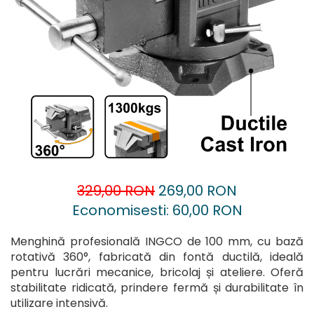
Accesorii pentru oberfreză
Capsatoare
Mașini de șlefuit
Căni
Măști de sudură
Drujbă
Nivele cu bulă
Accesorii pentru drujbă
Nivelă laser
Echipamente de protecție
Picamere
Foarfece tablă
Polizoare unghiulare
Foarfeci Grădină
Grătare Electrice
Grătare și accesorii
329,00 RON
269,00 RON
Instalații sanitare
Economisesti:
60,00
RON
Lampi
Menghină profesională INGCO de 100 mm, cu bază
Mașină de tocat carne
rotativă 360°, fabricată din fontă ductilă, ideală
Mori electrice
pentru lucrări mecanice, bricolaj și ateliere. Oferă
stabilitate ridicată, prindere fermă și durabilitate în
Oale și vase de gătit
utilizare intensivă.