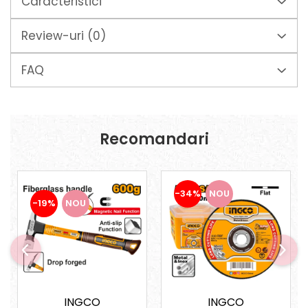
Caracteristici
Suporturi laptop
Tirbușoane și deschizătoare de
Review-uri
(0)
sticle
Trafalet
FAQ
Trimmere
Trusă tubulare
Unelte pentru altoit
Recomandari
Unelte pentru grădină
Greble
Motoforeze și Burghie de Pământ
-34%
NOU
Ventilatoare
-19%
NOU
INGCO
INGCO