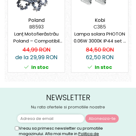
Kobi
Poland
C385
B8593
Lampa solara PHOTON
Lanț Motofierăstrău
0.06W 3000K IP44 set 8
Poland – Compatibil
bucati
universal
84,50 RON
44,99 RON
62,50 RON
de la 29,99 RON
In stoc
In stoc
NEWSLETTER
Nu rata ofertele si promotiile noastre
Vreau sa primesc newsletter cu promotiile
magazinului. Afla mai multe in
Politica de