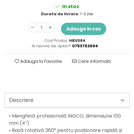
Perne
In stoc
Pistol pentru vopsit
Durata de livrare:
1-3 zile
Pompă, hidrofor
Hidrofoare
Adauga in cos
Presostate/Regulatoare de
presiune
Cod Produs:
HBV084
Ai nevoie de ajutor?
0753752694
Prelate și Folii de Protecție
Prelungitoare
Adauga la Favorite
Cere informatii
Rindele electrice
Accesorii rindele
Scule electrice
Accesorii pentru polizor
Accesorii scule electrice
Descriere
Compresoare aer
Fierastrau sabie
• Menghină profesională INGCO, dimensiune 100
Fierăstrău circular
mm (4”)
Flexuri
• Bază rotativă 360° pentru poziționare rapidă și