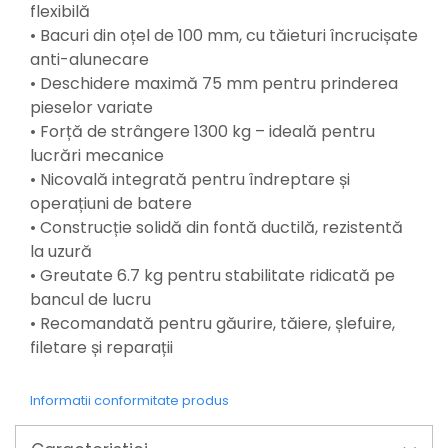
Mixere mortar
flexibilă
Motoare electrice
• Bacuri din oțel de 100 mm, cu tăieturi încrucișate
Pistoale de bătut cuie
anti-alunecare
Polizoare
• Deschidere maximă 75 mm pentru prinderea
Seturi aparate electrice
pieselor variate
Testere electrice
• Forță de strângere 1300 kg – ideală pentru
Unelte multifuncționale
lucrări mecanice
Vibratoare pentru beton
• Nicovală integrată pentru îndreptare și
Scule manuale
operațiuni de batere
Aparate de Tăiat Gresie
• Construcție solidă din fontă ductilă, rezistentă
Briceag multifuncțional
la uzură
Ciocan
• Greutate 6.7 kg pentru stabilitate ridicată pe
Clești
bancul de lucru
Dălți pentru Lemn
• Recomandată pentru găurire, tăiere, șlefuire,
Menghine
filetare și reparații
Scule pentru Gresie și Sticlă
Scule pentru grădină
Informatii conformitate produs
Suflantă frunze