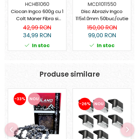
HCH81060
MCD1011550
Ciocan Ingco 600g cu 1
Disc Abraziv Ingco
Colt Maner Fibra si
115x1.0mm 50buc/cutie
Magnet
42,99 RON
150,00 RON
34,99 RON
99,00 RON
In stoc
In stoc
Produse similare
-33%
NOU
-26%
NOU