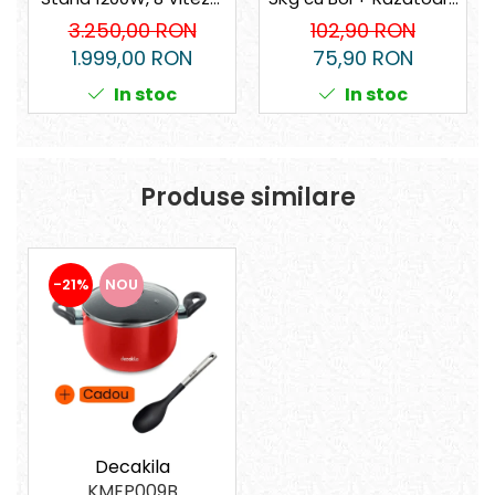
Bol Inox 5.5L, Accesorii
4 Fețe Cadou
3.250,00 RON
102,90 RON
Complete – Tocător,
1.999,00 RON
75,90 RON
Blender, Mașină de
In stoc
In stoc
Tocat Carne, Aparat
de Paste
Produse similare
-21%
NOU
Decakila
KMEP009B