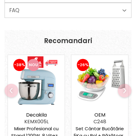
FAQ
Recomandari
-38%
NOU
-26%
Decakila
OEM
KEMX005L
C248
Mixer Profesional cu
Set Cântar Bucătărie
Stand 1200W, 8 Viteze,
5Kg cu Bol + Răzătoare