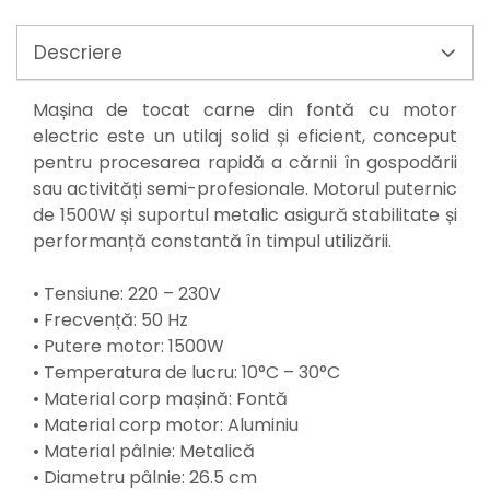
Mixere mortar
Motoare electrice
Descriere
Pistoale de bătut cuie
Polizoare
Seturi aparate electrice
Mașina de tocat carne din fontă cu motor
Testere electrice
electric este un utilaj solid și eficient, conceput
Unelte multifuncționale
pentru procesarea rapidă a cărnii în gospodării
Vibratoare pentru beton
sau activități semi-profesionale. Motorul puternic
de 1500W și suportul metalic asigură stabilitate și
Scule manuale
performanță constantă în timpul utilizării.
Aparate de Tăiat Gresie
Briceag multifuncțional
• Tensiune: 220 – 230V
Ciocan
• Frecvență: 50 Hz
Clești
• Putere motor: 1500W
Dălți pentru Lemn
• Temperatura de lucru: 10°C – 30°C
Menghine
• Material corp mașină: Fontă
Scule pentru Gresie și Sticlă
• Material corp motor: Aluminiu
Scule pentru grădină
• Material pâlnie: Metalică
Suflantă frunze
• Diametru pâlnie: 26.5 cm