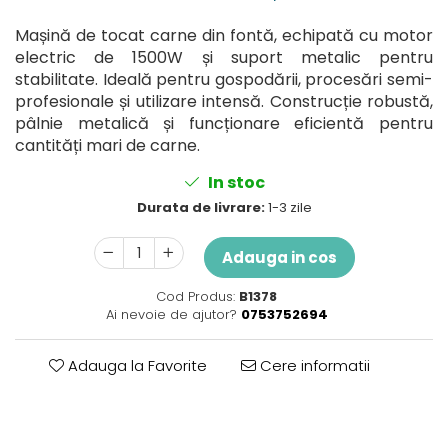
Perne
Pistol pentru vopsit
Mașină de tocat carne din fontă, echipată cu motor
electric de 1500W și suport metalic pentru
Pompă, hidrofor
stabilitate. Ideală pentru gospodării, procesări semi-
Hidrofoare
profesionale și utilizare intensă. Construcție robustă,
Presostate/Regulatoare de
pâlnie metalică și funcționare eficientă pentru
presiune
cantități mari de carne.
Prelate și Folii de Protecție
In stoc
Prelungitoare
Durata de livrare:
1-3 zile
Rindele electrice
Accesorii rindele
Adauga in cos
Scule electrice
Cod Produs:
B1378
Accesorii pentru polizor
Ai nevoie de ajutor?
0753752694
Accesorii scule electrice
Compresoare aer
Adauga la Favorite
Cere informatii
Fierastrau sabie
Fierăstrău circular
Flexuri