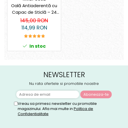
Oală Antiaderentă cu
Capac de Sticlă – 24
cm + cadou lingură
145,00 RON
termorezistentă
114,99 RON
Decakila (BPA free)
In stoc
NEWSLETTER
Nu rata ofertele si promotiile noastre
Vreau sa primesc newsletter cu promotiile
magazinului. Afla mai multe in
Politica de
Confidentialitate