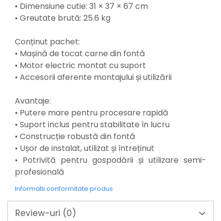
Suporturi laptop
• Dimensiune cutie: 31 × 37 × 67 cm
Tirbușoane și deschizătoare de
• Greutate brută: 25.6 kg
sticle
Conținut pachet:
Trafalet
• Mașină de tocat carne din fontă
Trimmere
• Motor electric montat cu suport
Trusă tubulare
• Accesorii aferente montajului și utilizării
Unelte pentru altoit
Avantaje:
Unelte pentru grădină
• Putere mare pentru procesare rapidă
Greble
• Suport inclus pentru stabilitate în lucru
Motoforeze și Burghie de Pământ
• Construcție robustă din fontă
Ventilatoare
• Ușor de instalat, utilizat și întreținut
• Potrivită pentru gospodării și utilizare semi-
profesională
Informatii conformitate produs
Review-uri
(0)