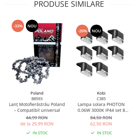
PRODUSE SIMILARE
-33%
NOU
-26%
NOU
Poland
Kobi
B8593
C385
Lanț Motofierăstrău Poland
Lampa solara PHOTON
– Compatibil universal
0.06W 3000K IP44 set 8
bucati
44,99 RON
84,50 RON
de la 29,99 RON
62,50 RON
IN STOC
IN STOC