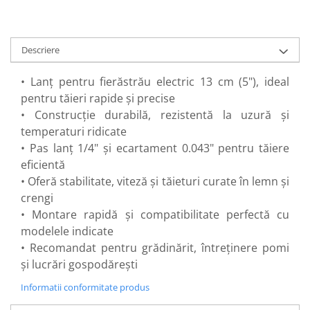
Perne
Pistol pentru vopsit
Descriere
Pompă, hidrofor
Hidrofoare
• Lanț pentru fierăstrău electric 13 cm (5"), ideal
Presostate/Regulatoare de
pentru tăieri rapide și precise
presiune
• Construcție durabilă, rezistentă la uzură și
Prelate și Folii de Protecție
temperaturi ridicate
Prelungitoare
• Pas lanț 1/4" și ecartament 0.043" pentru tăiere
eficientă
Rindele electrice
• Oferă stabilitate, viteză și tăieturi curate în lemn și
Accesorii rindele
crengi
Scule electrice
• Montare rapidă și compatibilitate perfectă cu
Accesorii pentru polizor
modelele indicate
Accesorii scule electrice
• Recomandat pentru grădinărit, întreținere pomi
Compresoare aer
și lucrări gospodărești
Fierastrau sabie
Informatii conformitate produs
Fierăstrău circular