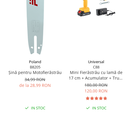
Scule pentru grădină
Suflantă frunze
Suporturi laptop
Tirbușoane și deschizătoare de
sticle
Trafalet
Trimmere
Trusă tubulare
Poland
Universal
B8205
C88
Unelte pentru altoit
Șină pentru Motofierăstrău
Mini Fierăstrău cu lamă de
17 cm + Acumulator + Trusă
34,99 RON
Unelte pentru grădină
Depozitare + Cadou
180,00 RON
de la 28,99 RON
Greble
120,00 RON
Motoforeze și Burghie de Pământ
Ventilatoare
IN STOC
IN STOC