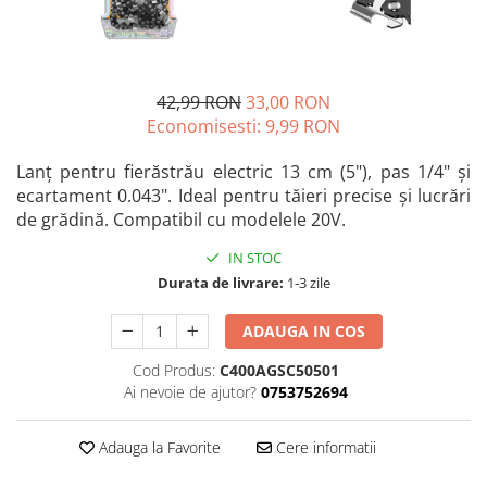
Blendere și mixere
Mașini de șlefuit
Capsatoare
Măști de sudură
Căni
Nivele cu bulă
42,99 RON
33,00 RON
Drujbă
Economisesti:
9,99
RON
Nivelă laser
Accesorii pentru drujbă
Picamere
Echipamente de protecție
Lanț pentru fierăstrău electric 13 cm (5"), pas 1/4" și
Polizoare unghiulare
ecartament 0.043". Ideal pentru tăieri precise și lucrări
Foarfece tablă
de grădină. Compatibil cu modelele 20V.
Foarfeci Grădină
IN STOC
Grătare Electrice
Durata de livrare:
1-3 zile
Grătare și accesorii
ADAUGA IN COS
Instalații sanitare
Lampi
Cod Produs:
C400AGSC50501
Ai nevoie de ajutor?
0753752694
Mașină de tocat carne
Mori electrice
Adauga la Favorite
Cere informatii
Oale și vase de gătit