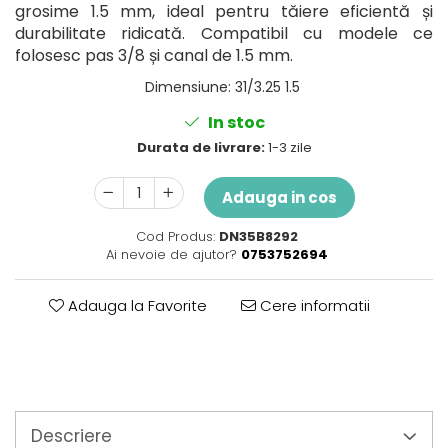
Perne
grosime 1.5 mm, ideal pentru tăiere eficientă și
durabilitate ridicată. Compatibil cu modele ce
Pistol pentru vopsit
folosesc pas 3/8 și canal de 1.5 mm.
Pompă, hidrofor
Dimensiune
:
31/3.25 1.5
Hidrofoare
Presostate/Regulatoare de
In stoc
presiune
Durata de livrare:
1-3 zile
Prelate și Folii de Protecție
Prelungitoare
Adauga in cos
Rindele electrice
Cod Produs:
DN35B8292
Accesorii rindele
Ai nevoie de ajutor?
0753752694
Scule electrice
Adauga la Favorite
Cere informatii
Accesorii pentru polizor
Accesorii scule electrice
Compresoare aer
Fierastrau sabie
Fierăstrău circular
Flexuri
Descriere