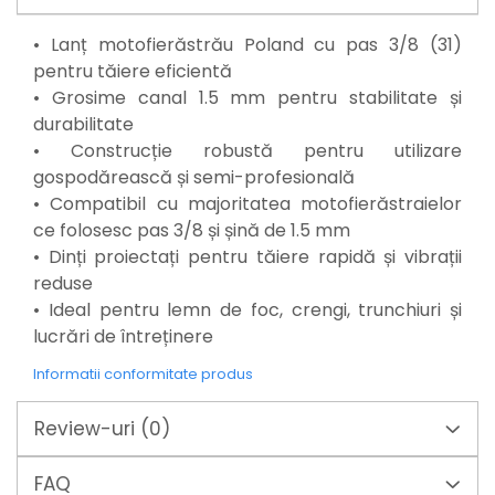
Mixere mortar
Motoare electrice
• Lanț motofierăstrău Poland cu pas 3/8 (31)
Pistoale de bătut cuie
pentru tăiere eficientă
Polizoare
• Grosime canal 1.5 mm pentru stabilitate și
Seturi aparate electrice
durabilitate
Testere electrice
• Construcție robustă pentru utilizare
Unelte multifuncționale
gospodărească și semi-profesională
Vibratoare pentru beton
• Compatibil cu majoritatea motofierăstraielor
Scule manuale
ce folosesc pas 3/8 și șină de 1.5 mm
Aparate de Tăiat Gresie
• Dinți proiectați pentru tăiere rapidă și vibrații
Briceag multifuncțional
reduse
Ciocan
• Ideal pentru lemn de foc, crengi, trunchiuri și
Clești
lucrări de întreținere
Dălți pentru Lemn
Informatii conformitate produs
Menghine
Scule pentru Gresie și Sticlă
Review-uri
(0)
Scule pentru grădină
Suflantă frunze
FAQ