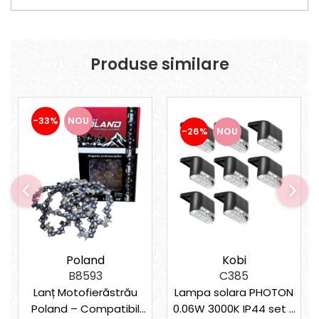
Suporturi laptop
Tirbușoane și deschizătoare de
sticle
Trafalet
Produse similare
Trimmere
Trusă tubulare
-33%
NOU
Unelte pentru altoit
-26%
NOU
Unelte pentru grădină
Greble
Motoforeze și Burghie de Pământ
Ventilatoare
Kobi
Poland
C385
B8593
Lampa solara PHOTON
Lanț Motofierăstrău
0.06W 3000K IP44 set 8
Poland – Compatibil