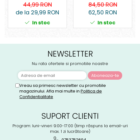
bucati
universal
84,50 RON
44,99 RON
62,50 RON
de la 29,99 RON
In stoc
In stoc
NEWSLETTER
Nu rata ofertele si promotiile noastre
Vreau sa primesc newsletter cu promotiile
magazinului. Afla mai multe in
Politica de
Confidentialitate
SUPORT CLIENTI
Program: luni-vineri 9:00-17:00 (timp răspuns la email-uri
max. 1 zi lucrătoare)
0753752694