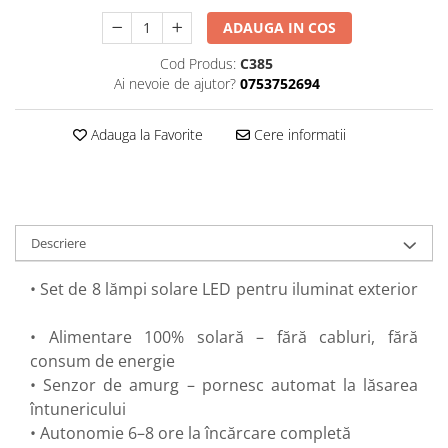
Perne
ADAUGA IN COS
Pistol pentru vopsit
Cod Produs:
C385
Pompă, hidrofor
Ai nevoie de ajutor?
0753752694
Hidrofoare
Presostate/Regulatoare de
Adauga la Favorite
Cere informatii
presiune
Prelate și Folii de Protecție
Prelungitoare
Rindele electrice
Descriere
Accesorii rindele
• Set de 8 lămpi solare LED pentru iluminat exterior
Scule electrice
Accesorii pentru polizor
• Alimentare 100% solară – fără cabluri, fără
Accesorii scule electrice
consum de energie
Compresoare aer
• Senzor de amurg – pornesc automat la lăsarea
Fierastrau sabie
întunericului
Fierăstrău circular
• Autonomie 6–8 ore la încărcare completă