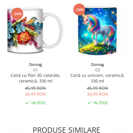
Scule pentru grădină
-24%
Suflantă frunze
-24%
Suporturi laptop
Tirbușoane și deschizătoare de
sticle
Trafalet
Trimmere
Trusă tubulare
Domag
Domag
C1
C2
Unelte pentru altoit
Cană cu flori 3D colorate,
Cană cu unicorn, ceramică,
Unelte pentru grădină
ceramică, 330 ml
330 ml
45,99 RON
45,99 RON
Greble
34,99 RON
34,99 RON
Motoforeze și Burghie de Pământ
IN STOC
IN STOC
Ventilatoare
PRODUSE SIMILARE