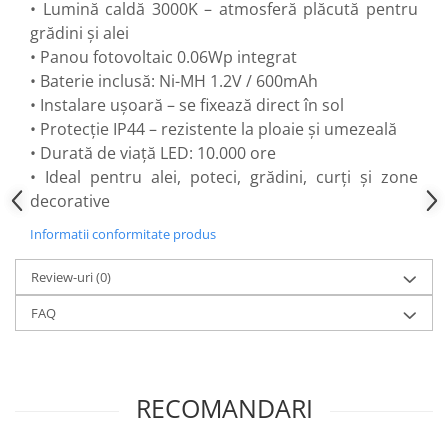
• Lumină caldă 3000K – atmosferă plăcută pentru
Flexuri
grădini și alei
Mixere mortar
• Panou fotovoltaic 0.06Wp integrat
Motoare electrice
• Baterie inclusă: Ni-MH 1.2V / 600mAh
Pistoale de bătut cuie
• Instalare ușoară – se fixează direct în sol
Polizoare
• Protecție IP44 – rezistente la ploaie și umezeală
Seturi aparate electrice
• Durată de viață LED: 10.000 ore
Testere electrice
• Ideal pentru alei, poteci, grădini, curți și zone
Unelte multifuncționale
decorative
Vibratoare pentru beton
Informatii conformitate produs
Scule manuale
Aparate de Tăiat Gresie
Review-uri
(0)
Briceag multifuncțional
FAQ
Ciocan
Clești
Dălți pentru Lemn
RECOMANDARI
Menghine
Scule pentru Gresie și Sticlă