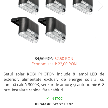
Blendere și mixere
Mașini de șlefuit
Capsatoare
Măști de sudură
Căni
Nivele cu bulă
Drujbă
Nivelă laser
Accesorii pentru drujbă
Picamere
Echipamente de protecție
Polizoare unghiulare
Foarfece tablă
Foarfeci Grădină
84,50 RON
62,50 RON
Grătare Electrice
Economisesti:
22,00
RON
Grătare și accesorii
Instalații sanitare
Setul solar KOBI PHOTON include 8 lămpi LED de
exterior, alimentate exclusiv de energie solară, cu
Lampi
lumină caldă 3000K, senzor de amurg și autonomie 6–8
Mașină de tocat carne
ore. Instalare rapidă, fără cabluri.
Mori electrice
IN STOC
Oale și vase de gătit
Durata de livrare:
1-3 zile