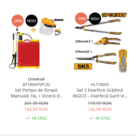
-19%
NOU
-26%
NOU
Universal
B7190HFSPC32
HLT76033
Set Pompa de Stropit
Set 3 Foarfece Grădină
Manuală 16L + Vizieră de
INGCO – Foarfecă Gard Viu
Protecție Ingco pentru
+ Foarfecă Pomi + Foarfecă
201,99 RON
179,99 RON
Grădină, Livezi, Erbicidat
Crengi Groase, Lame SK5,
149,99 RON
144,99 RON
Acoperire Teflon
IN STOC
IN STOC