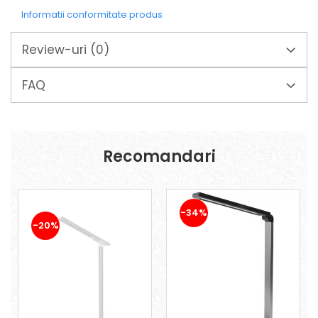
Suporturi laptop
Informatii conformitate produs
Tirbușoane și deschizătoare de
sticle
Review-uri
(0)
Trafalet
Trimmere
FAQ
Trusă tubulare
Unelte pentru altoit
Unelte pentru grădină
Recomandari
Greble
Motoforeze și Burghie de Pământ
Ventilatoare
-34%
-20%