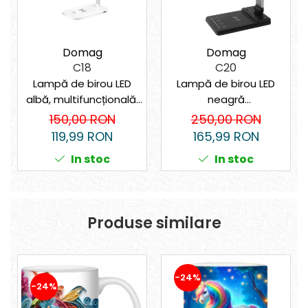
Domag
Domag
C18
C20
Lampă de birou LED
Lampă de birou LED
albă, multifuncțională,
neagră
pliabilă cu încărcător
multifuncțională cu
150,00 RON
250,00 RON
wireless, modernă,
încărcare USB și
119,99 RON
165,99 RON
pentru dormitor, birou
încărcător wireless
In stoc
In stoc
și living.
rapid de 15W, control
tactil, ideală pentru
birou și acasă.
Produse similare
-24%
-24%