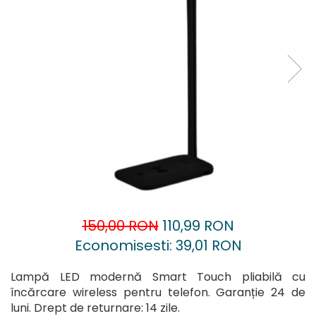
Accesorii pentru oberfreză
Capsatoare
Mașini de șlefuit
Căni
Măști de sudură
Drujbă
Nivele cu bulă
Accesorii pentru drujbă
Nivelă laser
Echipamente de protecție
Picamere
Foarfece tablă
Polizoare unghiulare
Foarfeci Grădină
Grătare Electrice
Grătare și accesorii
Instalații sanitare
150,00 RON
110,99 RON
Lampi
Economisesti:
39,01
RON
Mașină de tocat carne
Mori electrice
Lampă LED modernă Smart Touch pliabilă cu
încărcare wireless pentru telefon. Garanție 24 de
Oale și vase de gătit
luni. Drept de returnare: 14 zile.