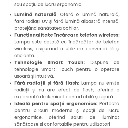
Mixere mortar
sau spațiu de lucru ergonomic.
Motoare electrice
Lumină naturală
: Oferă o lumină naturală,
Pistoale de bătut cuie
fără radiații UV și fără lumină albastră intensă,
Polizoare
protejând sănătatea ochilor.
Seturi aparate electrice
Funcționalitate încărcare telefon wireless:
Testere electrice
Lampa este dotată cu încărcător de telefon
Unelte multifuncționale
wireless, asigurând o utilizare convenabilă și
Vibratoare pentru beton
eficientă.
Scule manuale
Tehnologie Smart Touch:
Dispune de
Aparate de Tăiat Gresie
tehnologie Smart Touch pentru o operare
Briceag multifuncțional
ușoară și intuitivă.
Ciocan
Fără radiații și fără flash:
Lampa nu emite
Clești
radiații și nu are efect de flash, oferind o
Dălți pentru Lemn
experiență de iluminat confortabilă și sigură.
Menghine
Ideală pentru spații ergonomice:
Perfectă
Scule pentru Gresie și Sticlă
pentru birouri moderne și spații de lucru
Scule pentru grădină
ergonomice, oferind soluții de iluminat
Suflantă frunze
sănătoase și confortabile pentru utilizatori