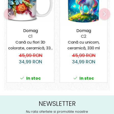
Domag
Domag
C1
C2
Cană cu flori 3D
Cană cu unicorn,
colorate, ceramică, 330
ceramică, 330 ml
ml
45,99 RON
45,99 RON
34,99 RON
34,99 RON
In stoc
In stoc
NEWSLETTER
Nu rata ofertele si promotiile noastre