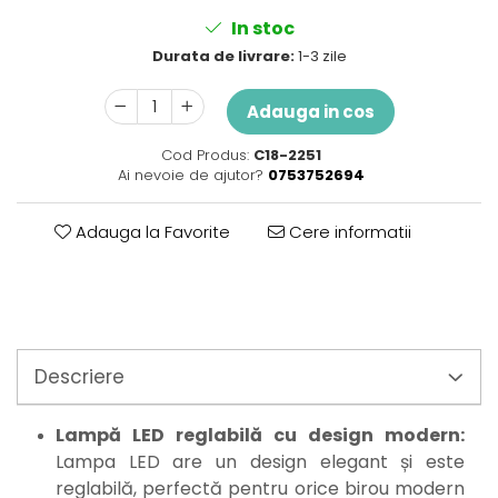
Perne
In stoc
Pistol pentru vopsit
Durata de livrare:
1-3 zile
Pompă, hidrofor
Hidrofoare
Adauga in cos
Presostate/Regulatoare de
presiune
Cod Produs:
C18-2251
Ai nevoie de ajutor?
0753752694
Prelate și Folii de Protecție
Prelungitoare
Adauga la Favorite
Cere informatii
Rindele electrice
Accesorii rindele
Scule electrice
Accesorii pentru polizor
Accesorii scule electrice
Descriere
Compresoare aer
Fierastrau sabie
Lampă LED reglabilă cu design modern:
Fierăstrău circular
Lampa LED are un design elegant și este
Flexuri
reglabilă, perfectă pentru orice birou modern