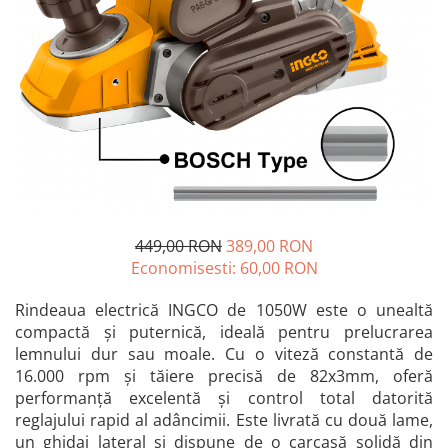
Blendere și mixere
Mașini de șlefuit
Capsatoare
Măști de sudură
Căni
Nivele cu bulă
Drujbă
Nivelă laser
Accesorii pentru drujbă
Picamere
Echipamente de protecție
Polizoare unghiulare
Foarfece tablă
Foarfeci Grădină
Grătare Electrice
449,00 RON
389,00 RON
Economisesti:
60,00
RON
Grătare și accesorii
Instalații sanitare
Rindeaua electrică INGCO de 1050W este o unealtă
compactă și puternică, ideală pentru prelucrarea
Lampi
lemnului dur sau moale. Cu o viteză constantă de
Mașină de tocat carne
16.000 rpm și tăiere precisă de 82x3mm, oferă
performanță excelentă și control total datorită
Mori electrice
reglajului rapid al adâncimii. Este livrată cu două lame,
Oale și vase de gătit
un ghidaj lateral și dispune de o carcasă solidă din