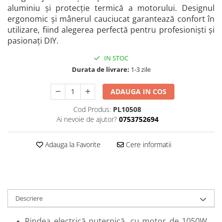
Perne
aluminiu și protecție termică a motorului. Designul
ergonomic și mânerul cauciucat garantează confort în
Pistol pentru vopsit
utilizare, fiind alegerea perfectă pentru profesioniști și
Pompă, hidrofor
pasionați DIY.
Hidrofoare
IN STOC
Presostate/Regulatoare de
Durata de livrare:
1-3 zile
presiune
Prelate și Folii de Protecție
ADAUGA IN COS
Prelungitoare
Cod Produs:
PL10508
Rindele electrice
Ai nevoie de ajutor?
0753752694
Accesorii rindele
Adauga la Favorite
Cere informatii
Scule electrice
Accesorii pentru polizor
Accesorii scule electrice
Compresoare aer
Descriere
Fierastrau sabie
Fierăstrău circular
Rindea electrică puternică, cu motor de 1050W