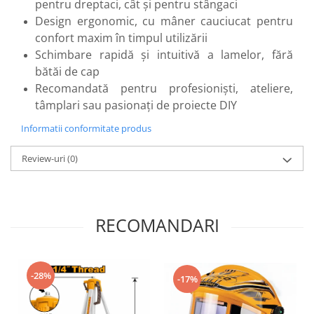
pentru dreptaci, cât și pentru stângaci
Scule pentru grădină
Design ergonomic, cu mâner cauciucat pentru
Suflantă frunze
confort maxim în timpul utilizării
Suporturi laptop
Schimbare rapidă și intuitivă a lamelor, fără
Tirbușoane și deschizătoare de
bătăi de cap
sticle
Recomandată pentru profesioniști, ateliere,
Trafalet
tâmplari sau pasionați de proiecte DIY
Trimmere
Informatii conformitate produs
Trusă tubulare
Review-uri
(0)
Unelte pentru altoit
Unelte pentru grădină
Greble
RECOMANDARI
Motoforeze și Burghie de Pământ
Ventilatoare
-28%
-17%