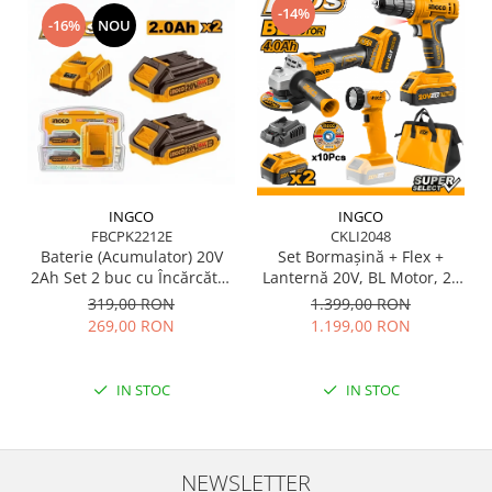
-14%
-16%
NOU
INGCO
INGCO
FBCPK2212E
CKLI2048
Baterie (Acumulator) 20V
Set Bormașină + Flex +
2Ah Set 2 buc cu Încărcător
Lanternă 20V, BL Motor, 2x
– Autonomie și Eficiență
Acumulator 4Ah –
319,00 RON
1.399,00 RON
Performanță și Fiabilitate
269,00 RON
1.199,00 RON
IN STOC
IN STOC
NEWSLETTER