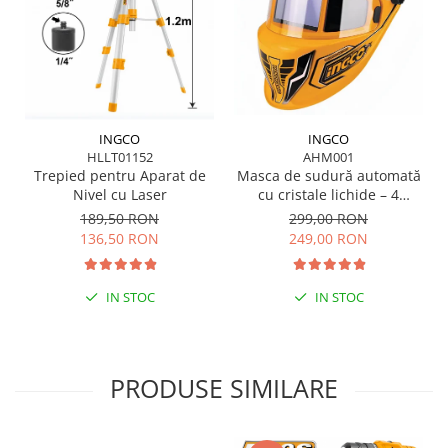
INGCO
INGCO
HLLT01152
AHM001
Trepied pentru Aparat de
Masca de sudură automată
Nivel cu Laser
cu cristale lichide – 4
senzori, vizor XL, protecție
189,50 RON
299,00 RON
DIN 16
136,50 RON
249,00 RON
IN STOC
IN STOC
PRODUSE SIMILARE