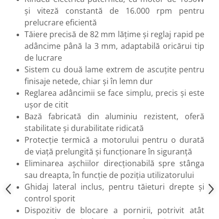
Flexuri
și viteză constantă de 16.000 rpm pentru
Mixere mortar
prelucrare eficientă
Motoare electrice
Tăiere precisă de 82 mm lățime și reglaj rapid pe
Pistoale de bătut cuie
adâncime până la 3 mm, adaptabilă oricărui tip
Polizoare
de lucrare
Seturi aparate electrice
Sistem cu două lame extrem de ascuțite pentru
finisaje netede, chiar și în lemn dur
Testere electrice
Reglarea adâncimii se face simplu, precis și este
Unelte multifuncționale
ușor de citit
Vibratoare pentru beton
Bază fabricată din aluminiu rezistent, oferă
Scule manuale
stabilitate și durabilitate ridicată
Aparate de Tăiat Gresie
Protecție termică a motorului pentru o durată
Briceag multifuncțional
de viață prelungită și funcționare în siguranță
Ciocan
Eliminarea așchiilor direcționabilă spre stânga
Clești
sau dreapta, în funcție de poziția utilizatorului
Dălți pentru Lemn
Ghidaj lateral inclus, pentru tăieturi drepte și
Menghine
control sporit
Dispozitiv de blocare a pornirii, potrivit atât
Scule pentru Gresie și Sticlă