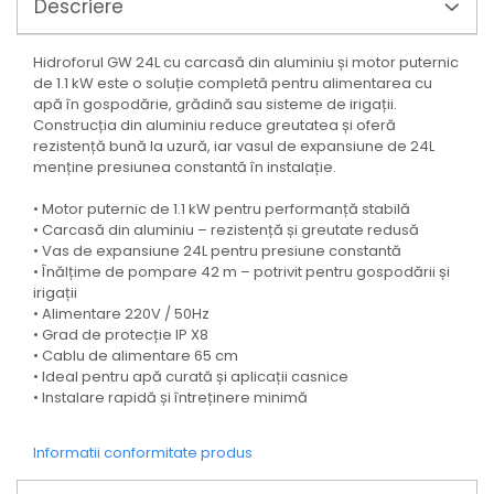
Mixere mortar
Descriere
Motoare electrice
Pistoale de bătut cuie
Hidroforul GW 24L cu carcasă din aluminiu și motor puternic
Polizoare
de 1.1 kW este o soluție completă pentru alimentarea cu
apă în gospodărie, grădină sau sisteme de irigații.
Seturi aparate electrice
Construcția din aluminiu reduce greutatea și oferă
Testere electrice
rezistență bună la uzură, iar vasul de expansiune de 24L
Unelte multifuncționale
menține presiunea constantă în instalație.
Vibratoare pentru beton
• Motor puternic de 1.1 kW pentru performanță stabilă
Scule manuale
• Carcasă din aluminiu – rezistență și greutate redusă
Aparate de Tăiat Gresie
• Vas de expansiune 24L pentru presiune constantă
• Înălțime de pompare 42 m – potrivit pentru gospodării și
Briceag multifuncțional
irigații
Ciocan
• Alimentare 220V / 50Hz
Clești
• Grad de protecție IP X8
Dălți pentru Lemn
• Cablu de alimentare 65 cm
• Ideal pentru apă curată și aplicații casnice
Menghine
• Instalare rapidă și întreținere minimă
Scule pentru Gresie și Sticlă
Scule pentru grădină
Informatii conformitate produs
Suflantă frunze