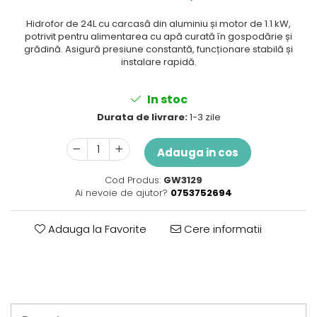
Perne
Pistol pentru vopsit
Hidrofor de 24L cu carcasă din aluminiu și motor de 1.1 kW,
potrivit pentru alimentarea cu apă curată în gospodărie și
Pompă, hidrofor
grădină. Asigură presiune constantă, funcționare stabilă și
instalare rapidă.
Hidrofoare
Presostate/Regulatoare de
presiune
In stoc
Prelate și Folii de Protecție
Durata de livrare:
1-3 zile
Prelungitoare
Adauga in cos
Rindele electrice
Accesorii rindele
Cod Produs:
GW3129
Ai nevoie de ajutor?
0753752694
Scule electrice
Accesorii pentru polizor
Adauga la Favorite
Cere informatii
Accesorii scule electrice
Compresoare aer
Fierastrau sabie
Fierăstrău circular
Flexuri