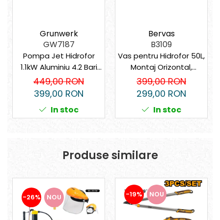
Bervas
Grunwerk
B3109
GW7187
Vas pentru Hidrofor 50L,
Pompa Jet Hidrofor
Montaj Orizontal,
1.1kW Aluminiu 4.2 Bari
Presiune 5 bar
GW
399,00 RON
449,00 RON
299,00 RON
399,00 RON
In stoc
In stoc
Produse similare
-19%
NOU
-26%
NOU