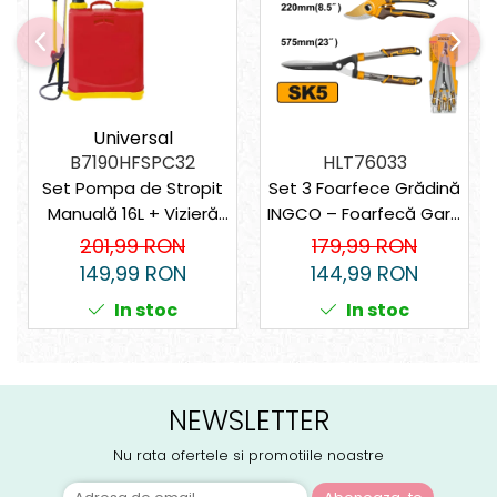
Universal
B7190HFSPC32
HLT76033
Set Pompa de Stropit
Set 3 Foarfece Grădină
Manuală 16L + Vizieră
INGCO – Foarfecă Gard
de Protecție Ingco
Viu + Foarfecă Pomi +
201,99 RON
179,99 RON
pentru Grădină, Livezi,
Foarfecă Crengi
149,99 RON
144,99 RON
Erbicidat
Groase, Lame SK5,
In stoc
In stoc
Acoperire Teflon
NEWSLETTER
Nu rata ofertele si promotiile noastre